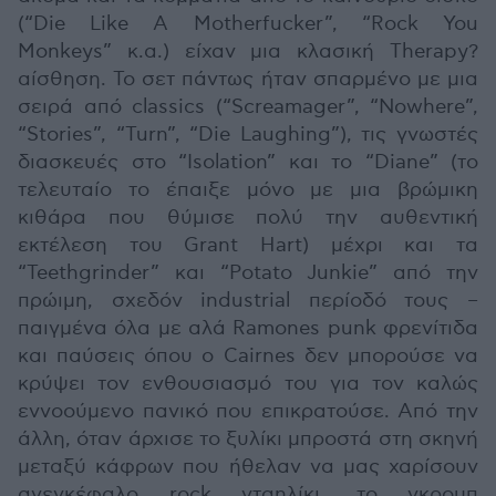
(“Die Like A Motherfucker”, “Rock You
Monkeys” κ.α.) είχαν μια κλασική Therapy?
αίσθηση. Το σετ πάντως ήταν σπαρμένο με μια
σειρά από classics (“Screamager”, “Nowhere”,
“Stories”, “Turn”, “Die Laughing”), τις γνωστές
διασκευές στο “Isolation” και το “Diane” (το
τελευταίο το έπαιξε μόνο με μια βρώμικη
κιθάρα που θύμισε πολύ την αυθεντική
εκτέλεση του Grant Hart) μέχρι και τα
“Teethgrinder” και “Potato Junkie” από την
πρώιμη, σχεδόν industrial περίοδό τους –
παιγμένα όλα με αλά Ramones punk φρενίτιδα
και παύσεις όπου ο Cairnes δεν μπορούσε να
κρύψει τον ενθουσιασμό του για τον καλώς
εννοούμενο πανικό που επικρατούσε. Από την
άλλη, όταν άρχισε το ξυλίκι μπροστά στη σκηνή
μεταξύ κάφρων που ήθελαν να μας χαρίσουν
ανεγκέφαλο rock νταηλίκι, το γκρουπ