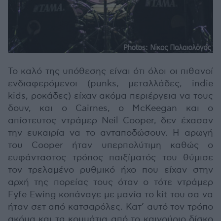
Το καλό της υπόθεσης είναι ότι όλοι οι πιθανοί
ενδιαφερόμενοι (punks, μεταλλάδες, indie
kids, ροκάδες) είχαν ακόμα περιέργεια να τους
δουν, και ο Cairnes, ο McKeegan και ο
απίστευτος ντράμερ Neil Cooper, δεν έχασαν
την ευκαιρία να το ανταποδώσουν. Η αρωγή
του Cooper ήταν υπερπολύτιμη καθώς ο
ευφάνταστος τρόπος παιξίματός του θύμισε
τον τρελαμένο ρυθμικό ήχο που είχαν στην
αρχή της πορείας τους όταν ο τότε ντράμερ
Fyfe Ewing κοπάναγε με μανία το kit του σα να
ήταν σετ από κατσαρόλες. Κατ’ αυτό τον τρόπο
ακόμα και τα κομμάτια από το καινούριο δίσκο