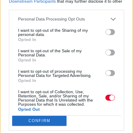
Sigmatropic
Downstream Participants
that may further disclose it to other
third parties.
Personal Data Processing Opt Outs
I want to opt-out of the Sharing of my
ΈΦΗ ΠΑΡΊΣΗ (+ ΦΩΤΟΦΡΑΦΊΕΣ)
ΝΟΕ 19,2007
ΣΥΝΑΥΛΙΕΣ - ΕΛΛΗΝΙΚΑ
personal data.
Χειμερινοί Κολυμβητές
Opted In
I want to opt-out of the Sale of my
Personal Data.
Opted In
ΧΆΡΗΣ ΣΥΜΒΟΥΛΊΔΗΣ (+ ΦΩΤΟΓΡΑΦΊΕΣ)
ΝΟΕ 19,2007
ΣΥΝΑΥΛΙΕΣ - ΕΛΛΗΝΙΚΑ
I want to opt-out of processing my
Schoolwave Sunday 3: Minerva, Looming
Personal Data for Targeted Advertising.
Opted In
Titties, No Profile, Danger By Design
I want to opt-out of Collection, Use,
Retention, Sale, and/or Sharing of my
Personal Data that Is Unrelated with the
Purposes for which it was collected.
Opted Out
Σελίδα 121 από 137
CONFIRM