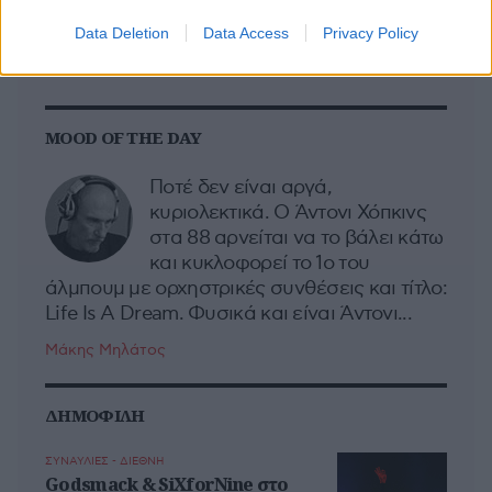
116
117
118
119
120
121
122
Data Deletion
Data Access
Privacy Policy
123
124
125
MOOD OF THE DAY
Ποτέ δεν είναι αργά,
κυριολεκτικά. Ο Άντονι Χόπκινς
στα 88 αρνείται να το βάλει κάτω
και κυκλοφορεί το 1ο του
άλμπουμ με ορχηστρικές συνθέσεις και τίτλο:
Life Is A Dream. Φυσικά και είναι Άντονι...
Μάκης Μηλάτος
ΔΗΜΟΦΙΛΗ
ΣΥΝΑΥΛΙΕΣ - ΔΙΕΘΝΗ
Godsmack & SiXforNine στο