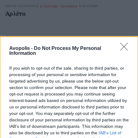
ΜΆΚΗΣ ΚΑΛΑΜΆΡΗΣ
ΝΟΕ 27,2007
ΣΥΝΑΥΛΙΕΣ - ΕΛΛΗΝΙΚΑ
Αρλέτα
ΖΑΝΝΉΣ ΒΟΎΛΓΑΡΗΣ
ΝΟΕ 26,2007
ΣΥΝΑΥΛΙΕΣ - ΕΛΛΗΝΙΚΑ
Avopolis -
Do Not Process My Personal
Closer
Information
If you wish to opt-out of the sale, sharing to third parties, or
processing of your personal or sensitive information for
targeted advertising by us, please use the below opt-out
ΧΆΡΗΣ ΣΥΜΒΟΥΛΊΔΗΣ
ΝΟΕ 26,2007
ΣΥΝΑΥΛΙΕΣ - ΕΛΛΗΝΙΚΑ
section to confirm your selection. Please note that after your
Schoolwave Sunday 4: Musica Ficta,
opt-out request is processed you may continue seeing
Rosebleed, Ska Bangies, Grain Of Sense
interest-based ads based on personal information utilized by
us or personal information disclosed to third parties prior to
your opt-out. You may separately opt-out of the further
disclosure of your personal information by third parties on the
IAB’s list of downstream participants. This information may
ΧΆΡΗΣ ΣΥΜΒΟΥΛΊΔΗΣ
ΝΟΕ 26,2007
ΣΥΝΑΥΛΙΕΣ - ΕΛΛΗΝΙΚΑ
also be disclosed by us to third parties on the
IAB’s List of