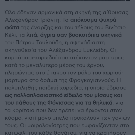
Όλα έδεναν αρμονικά στη σκηνή της αίθουσας
Αλεξάνδρας Τριάντη. Τα
απόκοσμα ψυχρά
φώτα
της έναρξης και του τέλους του Βινίτσιο
Κέλι, τα
λιτά, άγρια σαν βοσκοτόπια σκηνικά
του Πέτρου Τουλούδη, η αψεγάδιαστη
σκηνοθεσία του Αλέξανδρου Ευκλείδη. Οι
κομπάρσοι-χορωδοί που στέκονταν μάρτυρες
κατά το μεγαλύτερο μέρος του έργου,
πληρώντας στο έπακρο τον ρόλο του χωριού-
μάρτυρα στο δράμα της Φραγκογιαννούς. Η
πολυπληθής παιδική χορωδία, η οποία έδρασε
ως πολλαπλασιαστικό είδωλο του μίσους και
του πάθους της Φόνισσας για τα θηλυκά
, για
τα κορίτσια που δεν πρέπει να έρχονται στον
κόσμο, γιατί μόνο μπελά προκαλούν των γονιών
τους. Οι μοιρολογίστρες που εμφανίζονταν στο
κατώφλι του κάθε θανάτου, για να κρατήσουν