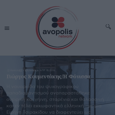
ΑΠΡ 18,2016
ΣΥΝΑΥΛΙΕΣ - ΕΛΛΗΝΙΚΑ
Γιώργος Κουμεντάκης/Η Φόνισσα
Η ναυαρχίδα του ψυχογραφικού
παπαδιαμαντισμού αναπαραστάθηκε
ονειρική και γήινη, σταρένια και θαλασσινή
και εν τέλει εκκωφαντικά ελληνική –με μια
Ειρήνη Τσιρακίδου να διαφεντεύει ως