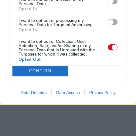
Personal Data.
βάλει κάτω και κυκλοφορεί το 1ο του
Opted In
άλμπουμ με ορχηστρικές συνθέσεις και
τίτλο: Life Is A Dream. Φυσικά και είναι Άντονι...
I want to opt-out of processing my
Personal Data for Targeted Advertising.
Μάκης Μηλάτος
Opted In
I want to opt-out of Collection, Use,
Retention, Sale, and/or Sharing of my
Personal Data that Is Unrelated with the
Purposes for which it was collected.
Opted Out
CONFIRM
Data Deletion
Data Access
Privacy Policy