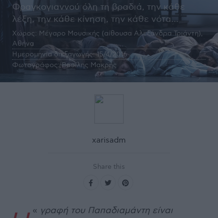
Φραγκογιαννού όλη τη βραδιά, την κάθε
λέξη, την κάθε κίνηση, την κάθε νότα...
Χώρος:
Μέγαρο Μουσικής (αίθουσα Αλεξάνδρα Τριάντη),
Αθήνα
Ημερομηνία διεξαγωγής:
15/4/2016
Φωτογράφος:
Βασίλης Μακρής
xarisadm
Share this
«
γραφή του Παπαδιαμάντη είναι