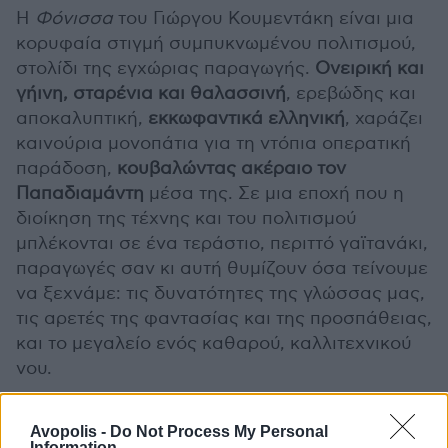
Η
Φόνισσα
του Γιώργου Κουμεντάκη είναι μια
κορυφαία στιγμή συμπυκνωμένου πολιτισμού,
στολίδι της εγχώριας παραγωγής.
Ονειρική και
γήινη, σταρένια και θαλασσινή
, ερεβώδης και
αποκαλυπτική,
εκκωφαντικά ελληνική
, χαράζει
καινούρια μονοπάτια για τη ντόπια οπερατική
παράδοση,
κουβαλώντας ακέραιο τον
Παπαδιαμάντη
μέσα της. Σε μια εποχή που η
διοίκηση της τέχνης και του πολιτισμού
μπλέκονται σε ένα τεράστιο, περιττό γαϊτανάκι,
παραγωγές σαν κι αυτή θυμίζουν όσα τείνουμε
να ξεχνάμε: τις δυνατότητες της γλώσσας μας,
τις αρετές της φαντασίας και της προσπάθειας,
και το μεγαλείο ενός καθαρού, καλλιτεχνικού
νου.
{youtube}R612_zFOBbI{/youtube}
Avopolis -
Do Not Process My Personal
Information