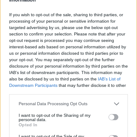
If you wish to opt-out of the sale, sharing to third parties, or
processing of your personal or sensitive information for
targeted advertising by us, please use the below opt-out
section to confirm your selection. Please note that after your
opt-out request is processed you may continue seeing
Previous Article
Next Article
interest-based ads based on personal information utilized by
us or personal information disclosed to third parties prior to
your opt-out. You may separately opt-out of the further
disclosure of your personal information by third parties on the
IAB’s list of downstream participants. This information may
Ακολούθησε το Avopolis Network στο
Google
also be disclosed by us to third parties on the
IAB’s List of
News
Downstream Participants
that may further disclose it to other
third parties.
Personal Data Processing Opt Outs
MOOD OF THE DAY
I want to opt-out of the Sharing of my
personal data.
Opted In
Ποτέ δεν είναι αργά, κυριολεκτικά. Ο
Άντονι Χόπκινς στα 88 αρνείται να το
I want to opt-out of the Sale of my