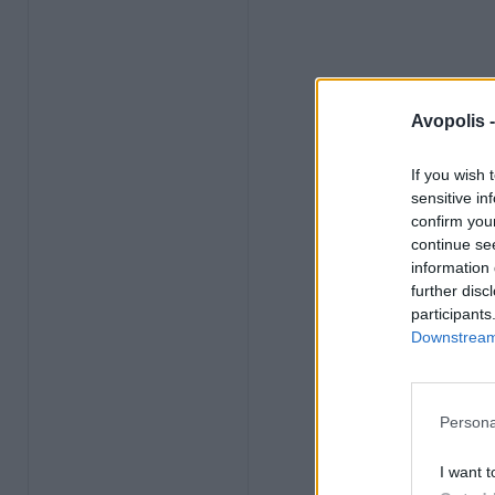
Avopolis 
If you wish 
sensitive in
confirm you
continue se
information 
further disc
participants
Downstream 
Persona
I want t