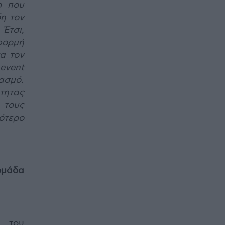
ο που
δη τον
 Έτσι,
φορμή
α τον
event
ασμό.
ητας
τους
σότερο
άδα
ς του