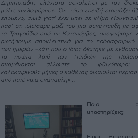
Δημητριάδης ελάχιστα ασχολείται με τον δίσκ
μόλις κυκλοφόρησε. Όχι τόσο επειδή ετοιμάζει ή
επόμενο, αλλά γιατί έχει μπει σε κλίμα Μουντιάλ!
παρ’ ότι κλείσαμε μαζί του μια συνέντευξη με α
τα Τραγούδια από τις Κατακόμβες, σκεφτήκαμε ν
ρωτήσουμε αποκλειστικά για το ποδοσφαιρικό
των ημερών –κάτι που ο ίδιος δέχτηκε με ενθουσι
Τα πρώτα λάιβ των Παιδιών της Παλαιότ
αναμένονται άλλωστε το φθινόπωρο: 
καλοκαιρινούς μήνες ο καθένας δικαιούται περισ
από ποτέ «μια ανάπαυλη»…
Ποια ομ
υποστηρίζεις;
Είμαι θιασώτη