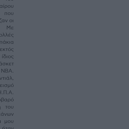
αίρου
που
αν οι
. Με
λλές
πάκια
κτός
ίδιος
άσκετ
 ΝΒΑ.
τιάλ,
εισμό
Η.Π.Α.
σοβαρό
η του
άνων
α μου
 ήταν