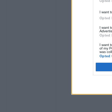
Opted 
I want t
Opted 
I want 
Advertis
Opted 
I want t
of my P
was col
Opted 