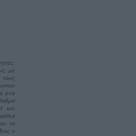
ητας,
ς, με
 τους
ίστου
ξε ένα
βαθμό
ό και
ραϊκό
ου το
διος ο