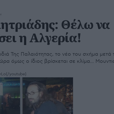
14
μητριάδης: Θέλω να
ει η Αλγερία!
ιδιά Της Παλαιότητας, το νέο του σχήμα μετά 
ώρα όμως ο ίδιος βρίσκεται σε κλίμα... Μουντι
vLo{/youtube}