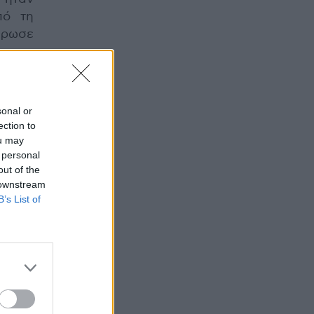
πό τη
ήρωσε
sonal or
ection to
ou may
 personal
out of the
 downstream
B’s List of