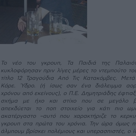
Το νέο του γκρουπ, Τα Παιδιά της Παλαιότ
κυκλοφόρησαν πριν λίγες μέρες το ντεμπούτο του
τίτλο 12 Τραγούδια Από Τις Κατακόμβες. Μετά
Κόρε. Ύδρο. (ή ίσως σαν ένα διάλειμμα αορ
χρόνου από εκείνους), ο Π.Ε. Δημητριάδης έφτια
σχήμα με ήχο και στίχο που σε μεγάλο 
απεκδύεται το ποπ στοιχείο για κάτι πιο ωμ
ακατέργαστο –αυτό που χαρακτήριζε το κερκυ
γκρουπ στα πρώτα του χρόνια. Την ώρα όμως π
άλμπουμ βρίσκει πολέμιους και υπερασπιστές, ο ί