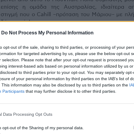
επίσης η ομάδα της Αυστραλίας, ιδιαίτερα α
στιγμή που ο Cahill –πρόταση του Μάριου– με πλ
δύο φορές!
-
Do Not Process My Personal Information
to opt-out of the sale, sharing to third parties, or processing of your per
formation for targeted advertising by us, please use the below opt-out s
r selection. Please note that after your opt-out request is processed y
eing interest-based ads based on personal information utilized by us or
disclosed to third parties prior to your opt-out. You may separately opt-
losure of your personal information by third parties on the IAB’s list of
. This information may also be disclosed by us to third parties on the
IA
Participants
that may further disclose it to other third parties.
l Data Processing Opt Outs
o opt-out of the Sharing of my personal data.