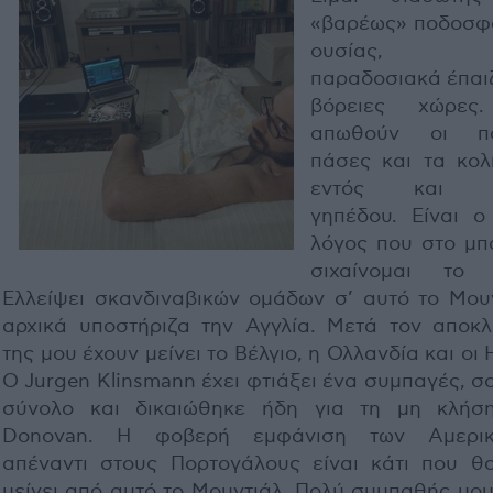
«βαρέως» ποδοσφ
ουσίας, 
παραδοσιακά έπαιζ
βόρειες χώρες
απωθούν οι πο
πάσες και τα κολ
εντός και ε
γηπέδου. Είναι ο 
λόγος που στο μπ
σιχαίνομαι το
Ελλείψει σκανδιναβικών ομάδων σ’ αυτό το Mουν
αρχικά υποστήριζα την Αγγλία. Μετά τον αποκλ
της μου έχουν μείνει το Βέλγιο, η Ολλανδία και οι 
Ο Jurgen Klinsmann έχει φτιάξει ένα συμπαγές, 
σύνολο και δικαιώθηκε ήδη για τη μη κλήσ
Donovan. Η φοβερή εμφάνιση των Aμερικ
απέναντι στους Πορτογάλους είναι κάτι που θ
μείνει από αυτό το Mουντιάλ. Πολύ συμπαθής μου