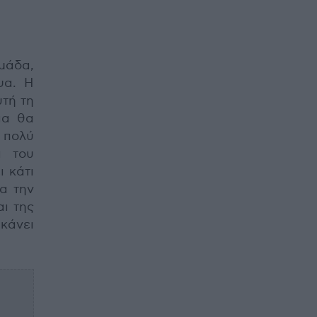
μάδα,
ψα. Η
υτή τη
ια θα
 πολύ
ά του
 κάτι
ια την
αι της
 κάνει