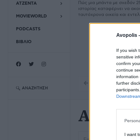
Πώς μια μπάντα με σχεδόν 2
ΑΤΖΕΝΤΑ
ιστορίας καταφέρνει να ακο
ταυτόχρονα οικεία και εντε
MOVIEWORLD
PODCASTS
Avopolis 
ΒΙΒΛΙΟ
If you wish 
sensitive in
confirm you
continue se
information 
further disc
ΑΝΑΖΉΤΗΣΗ
participants
Downstream 
AN Clu
Persona
Εισάγετε μέρος του τίτλο
I want t