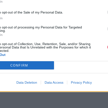
In
Xορός, ιδρώτας και το σωστό "ποδαρικ
o opt-out of the Sale of my Personal Data.
In
to opt-out of processing my Personal Data for Targeted
ν οργισμένο hip hop στο ΑΝ Club
ing.
In
ρέφουν στην Αθήνα
o opt-out of Collection, Use, Retention, Sale, and/or Sharing
ersonal Data that Is Unrelated with the Purposes for which it
lected.
oνται στο ΑΝ Club
Out
CONFIRM
 στο Avopolis πριν την εμφάνισή τους
Data Deletion
Data Access
Privacy Policy