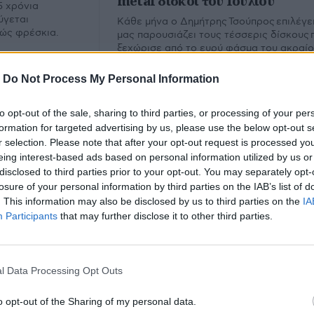
metal δίσκοι του Ιουλίου
5 χρόνια
ύγεται
Κάθε μήνα ο Δημήτρης Τσούπρος επιλέγει
λώς φρέσκια.
μας παρουσιάζει τους τέσσερις δίσκους 
ξεχώρισε από το ευρύ φάσμα του ακραί
metal. Εδώ ο απολογισμός του Ιουλίου.
-
Do Not Process My Personal Information
to opt-out of the sale, sharing to third parties, or processing of your per
formation for targeted advertising by us, please use the below opt-out s
r selection. Please note that after your opt-out request is processed y
eing interest-based ads based on personal information utilized by us or
disclosed to third parties prior to your opt-out. You may separately opt-
losure of your personal information by third parties on the IAB’s list of
. This information may also be disclosed by us to third parties on the
IA
Participants
that may further disclose it to other third parties.
b
l Data Processing Opt Outs
υ.
o opt-out of the Sharing of my personal data.
Εμ
Φίλτρο
Καθαρισμός