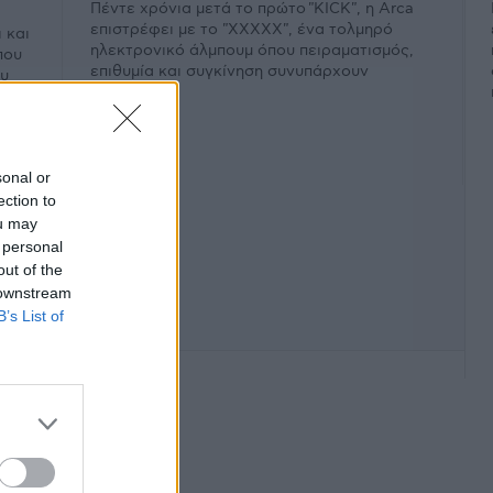
Πέντε χρόνια μετά το πρώτο "KICK", η Arca
επιστρέφει με το "XXXXX", ένα τολμηρό
 και
ηλεκτρονικό άλμπουμ όπου πειραματισμός,
που
επιθυμία και συγκίνηση συνυπάρχουν
ου
εκρηκτικά.
sonal or
ection to
ou may
 personal
out of the
 downstream
B’s List of
φάνιση #