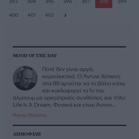
393
394
395
396
397
398
399
400
401
402
MOOD OF THE DAY
Ποτέ δεν είναι αργά,
κυριολεκτικά. Ο Άντονι Χόπκινς
στα 88 αρνείται να το βάλει κάτω
και κυκλοφορεί το 1ο του
άλμπουμ με ορχηστρικές συνθέσεις και τίτλο:
Life Is A Dream. Φυσικά και είναι Άντονι...
Μάκης Μηλάτος
ΔΗΜΟΦΙΛΗ