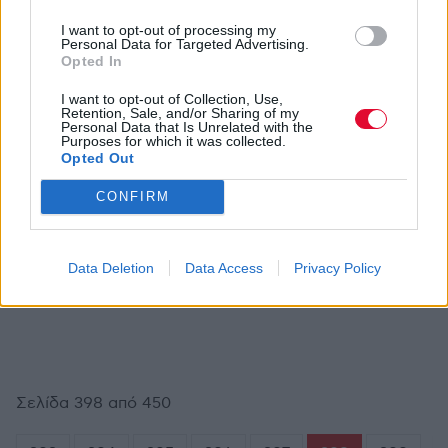
ΑΝΑΣΤΑΣΊΑ ΤΟΥΡΟΎΤΟΓΛΟΥ
OPINION
Η Ώρα Της Αλήθειας
I want to opt-out of processing my
Personal Data for Targeted Advertising.
Opted In
I want to opt-out of Collection, Use,
Retention, Sale, and/or Sharing of my
Personal Data that Is Unrelated with the
ΝΊΚΟΣ ΣΑΡΑΦΙΑΝΌΣ
OPINION
Purposes for which it was collected.
Με τι μοιάζει η κόλαση;
Opted Out
CONFIRM
ΝΊΚΟΣ ΣΒΈΡΚΟΣ
OPINION
Data Deletion
Data Access
Privacy Policy
Well done…!
Σελίδα 398 από 450