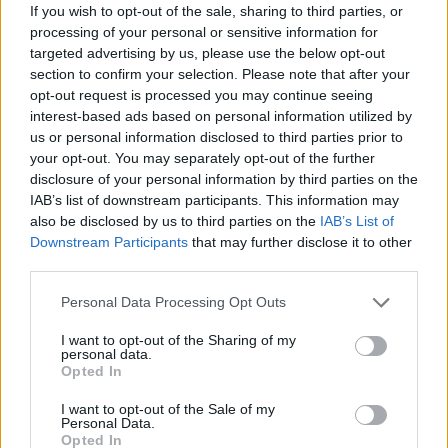
If you wish to opt-out of the sale, sharing to third parties, or
processing of your personal or sensitive information for
-
OPINION
targeted advertising by us, please use the below opt-out
«Nailin Paylin»
section to confirm your selection. Please note that after your
opt-out request is processed you may continue seeing
interest-based ads based on personal information utilized by
us or personal information disclosed to third parties prior to
your opt-out. You may separately opt-out of the further
-
OPINION
disclosure of your personal information by third parties on the
«Φωτιά – φωτιά / στα εξεταστικά»
IAB’s list of downstream participants. This information may
also be disclosed by us to third parties on the
IAB’s List of
Downstream Participants
that may further disclose it to other
third parties.
-
Personal Data Processing Opt Outs
OPINION
JOSEF KOUDELKA, ΕΝΑΣ ΕΛΕΥΘΕΡΟΣ
I want to opt-out of the Sharing of my
ΚΑΛΛΙΤΕΧΝΗΣ
personal data.
Opted In
I want to opt-out of the Sale of my
Personal Data.
Opted In