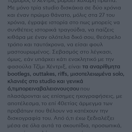
Τζίμαρος ο Χέντριξ βαράει χαλαρή πρωτιά.
Με μόνο τρία studio δισκάκια σε δύο χρόνια
και έναν πρώιμο θάνατο, μόλις στα 27 του
χρόνια, έγραψε ιστορία στο πως μπορείς να
συνθέτεις ιστορικά τραγούδια, να παίζεις
κιθάρα με έναν ολότελα δικό σου, θεότρελο
τρόπο και ταυτόχρονα, να είσαι φουλ
μαστουρωμένος. Σεβασμός στο λέγκασι,
όμως, εάν υπάρχει κάτι ενοχλητικό με την
φασούλα Τζίμι Χέντριξ, είναι
τα αναρίθμητα
bootlegs, outtakes, riffs, μισοτελειωμένα solo,
κλανιές στο studio και γενικά
ό,τιμπορειναβαλειονουςσου
που
πλασάρονται ως επίσημες ηχογραφήσεις, με
αποτέλεσμα, το επί 40ετίας άρμεγμα των
προβάτων που θέλουν να κατέχουν την
δισκογραφία του. Από ό,τι έχω ξεδιαλέξει
μέσα σε όλα αυτά τα σκουπίδια, προσωπικά,