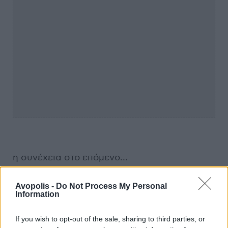
η συνέχεια στο επόμενο…
Avopolis -
Do Not Process My Personal
Πολύ ευχάριστα τα νέα για τον εγχώριο
Information
συναυλιακό περίγυρο, αφού ανακοινώθηκαν
κάμποσα live με βασικούς άξονε
ς τον Βασίλη
If you wish to opt-out of the sale, sharing to third parties, or