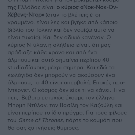
της Ελλάδας είναι
ο κύριος «Νοκ-Νοκ-Ον-
Χέβενς-Ντορ»
(όταν το βλέπεις έτσι
γραμμένο, είναι λες και βγήκε από κάποιο
βιβλίο του Τόλκιν και δεν νομίζω αυτό να
είναι τυχαίο). Και δεν αδικώ κανέναν. O
κύριος Ντύλαν, η αλήθεια είναι, ότι μας
αράδιαζε κάθε χρόνο και από ένα
άλμπουμ και αυτό σημαίνει περίπου 40
studio δίσκους μέχρι σήμερα. Και εδώ τα
κωλόγιδα δεν μπορούν να ακούσουν ένα
άλμπουμ, τα 40 είναι υπερβολή. Εποχές προ-
ίντερνετ. Ο κόσμος δεν είχε τι να κάνει. Τι να
πεις; Βέβαια ευτυχώς έχουμε τον έλληνα
Μπομπ Ντύλαν, τον Βασίλη τον Καζούλη και
είναι περίπου το ίδιο πράγμα. Για τους φίλους
του
Game of Thrones
, πάρτε το κομμάτι που
θα σας ξυπνήσεις θύμισες.