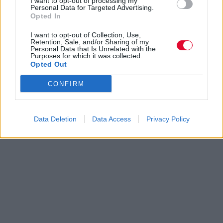
I want to opt-out of processing my
Crimson)
για να παίξουν σε ένα album που
Personal Data for Targeted Advertising.
Opted In
παραπέμπει σε γκοθού Kate Bush που το έχει
ρίξει στην γιόγκα και τον διαλογισμό. Έχει τις
I want to opt-out of Collection, Use,
στιγμές του, έχει το στυλ του, καλοκαιράκι
Retention, Sale, and/or Sharing of my
Personal Data that Is Unrelated with the
έχουμε, αυτά τα χαλαρά ακούσματα, ενώ το
Purposes for which it was collected.
Opted Out
αεράκι σας χαϊδεύει τα απόκρυφα σας, είναι
νομίζω ό,τι χρειάζεστε.
CONFIRM
Data Deletion
Data Access
Privacy Policy