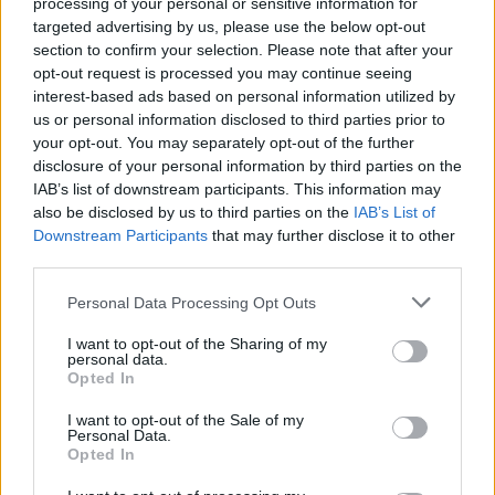
processing of your personal or sensitive information for
Παπακωνσταντίνου, τους Πυξ Λαξ, τους VIC
targeted advertising by us, please use the below opt-out
και τους Rotting Christ.
Τέσσερις γενιές
section to confirm your selection. Please note that after your
ροκάδων θα συναντηθούν και ευτυχώς που
opt-out request is processed you may continue seeing
έχει αποσυρθεί ο Παπαθανασίου, γιατί αν
interest-based ads based on personal information utilized by
πήγαιναν και οι άνω των 70 στην Μαλακάσα,
us or personal information disclosed to third parties prior to
your opt-out. You may separately opt-out of the further
θα έπρεπε να τοποθετηθώ και δεν το θέλω,
disclosure of your personal information by third parties on the
γιατί όπως γνωρίζετε, είμαι πάντα υπέρ της
IAB’s list of downstream participants. This information may
υγιούς επιχειρηματικότητας. Σημασία έχει το
also be disclosed by us to third parties on the
IAB’s List of
γεγονός ότι η εμπροσθοφυλακή της ροκ στην
Downstream Participants
that may further disclose it to other
Ελλάδα, σε αντίθεση με τους φλούφληδες σε
third parties.
άλλες χώρες, τολμά για να μην βγει το φετινό
Personal Data Processing Opt Outs
καλοκαιράκι παρθένο.
I want to opt-out of the Sharing of my
personal data.
Κλείνω με μια κυκλοφορία που με
Opted In
απασχόλησε αυτές τις μέρες. Η εντυπωσιακή
I want to opt-out of the Sale of my
Louise Patricia Crane
, με κάποιο τρόπο
Personal Data.
μάζεψε τους
Ian Anderson (Jethro Tull), Scott
Opted In
Reeder (ex-Kyuss) και Jakko Jakszyk (King