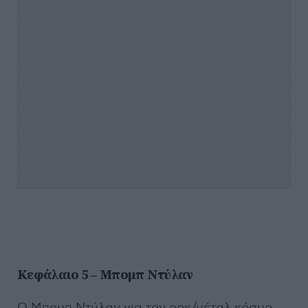
Κεφάλαιο 5 – Μπομπ Ντύλαν
Ο Μπομπ Ντύλαν για τον ροκ/μέταλ κόσμο