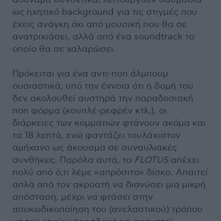
ως ηχητικό background για τις στιγμές που
έχεις ανάγκη όχι από μουσική που θα σε
ανατριχιάσει, αλλά από ένα soundtrack το
οποίο θα σε χαλαρώσει.
Πρόκειται για ένα αντι-ποπ άλμπουμ
ουσιαστικά, υπό την έννοια ότι η δομή του
δεν ακολουθεί αυστηρά την παραδοσιακή
ποπ φόρμα (κουπλέ-ρεφρέν κτλ.), οι
διάρκειες των κομματιών φτάνουν ακόμα και
τα 18 λεπτά, ενώ φαντάζει τουλάχιστον
αμήχανο ως άκουσμα σε συναυλιακές
συνθήκες. Παρόλα αυτά, το
FLOTUS
απέχει
πολύ από ό,τι λέμε «απρόσιτο» δίσκο. Απαιτεί
απλά από τον ακροατή να διανύσει μια μικρή
απόσταση, μέχρι να φτάσει στην
αποκωδικοποίηση του (ανελαστικού) τρόπου