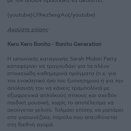
με τον οποίον προσδοκά να ακουστεί.
{youtube}Cf9wz5esgAo{/youtube}
Ακούστε επίσης
Kero Kero Bonito - Bonito Generation
Η ιαπωνικής καταγωγής Sarah Midori Perry
καταφέρνει να τραγουδάει για τα πλέον
στοιχειώδη καθημερινά πράγματα (π.χ. για
τον ενοχλητικό ήχο του ξυπνητηριού ή για την
απόλαυση του να κάνεις τραμπολίνο) με
εξωφρενικά απλοϊκούς στίχους και σχεδόν
παιδική μουσική, χωρίς το αποτέλεσμα να
ακούγεται γελοίο. Τολμάει επίσης να ραπάρει
στα γιαπωνέζικα, παρόλο που απευθύνεται
στη διεθνή αγορά.