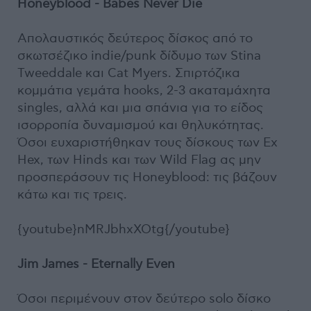
Honeyblood - Babes Never Die
Απολαυστικός δεύτερος δίσκος από το
σκωτσέζικο indie/punk δίδυμο των Stina
Tweeddale και Cat Myers. Σπιρτόζικα
κομμάτια γεμάτα hooks, 2-3 ακαταμάχητα
singles, αλλά και μια σπάνια για το είδος
ισορροπία δυναμισμού και θηλυκότητας.
Όσοι ευχαριστήθηκαν τους δίσκους των Ex
Hex, των Hinds και των Wild Flag ας μην
προσπεράσουν τις Honeyblood: τις βάζουν
κάτω και τις τρεις.
{youtube}nMRJbhxXOtg{/youtube}
Jim James - Eternally Even
Όσοι περιμένουν στον δεύτερο solo δίσκο