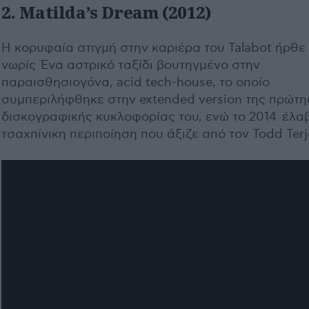
2. Matilda’s Dream (2012)
H κορυφαία στιγμή στην καριέρα του Talabot ήρθε
νωρίς Ένα αστρικό ταξίδι βουτηγμένο στην
παραισθησιογόνα, acid tech-house, το οποίο
συμπεριλήφθηκε στην extended version της πρώτη
δισκογραφικής κυκλοφορίας του, ενώ το 2014 έλα
τσαχπίνικη περιποίηση που άξιζε από τον Todd Terj