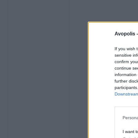
Avopolis 
If you wish 
sensitive in
confirm you
continue se
information 
further disc
participants
Downstream 
Persona
I want t