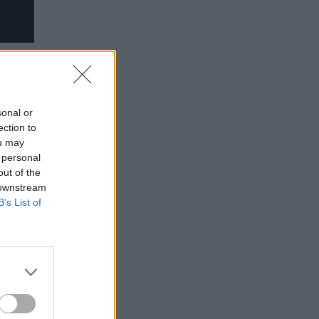
sonal or
ection to
ou may
 personal
out of the
 downstream
B’s List of