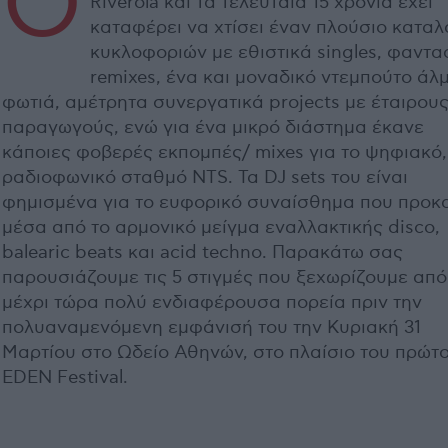
O
Riverola και τα τελευταία 15 χρόνια έχει
καταφέρει να χτίσει έναν πλούσιο καταλ
κυκλοφοριών με εθιστικά singles, φαντα
remixes, ένα και μοναδικό ντεμπούτο άλ
φωτιά, αμέτρητα συνεργατικά projects με έταιρου
παραγωγούς, ενώ για ένα μικρό διάστημα έκανε
κάποιες φοβερές εκπομπές/ mixes για το ψηφιακό,
ραδιοφωνικό σταθμό NTS. Τα DJ sets του είναι
φημισμένα για το ευφορικό συναίσθημα που προκ
μέσα από το αρμονικό μείγμα εναλλακτικής disco,
balearic beats και acid techno. Παρακάτω σας
παρουσιάζουμε τις 5 στιγμές που ξεχωρίζουμε από
μέχρι τώρα πολύ ενδιαφέρουσα πορεία πριν την
πολυαναμενόμενη εμφάνισή του την Κυριακή 31
Μαρτίου στο Ωδείο Αθηνών, στο πλαίσιο του πρώτ
EDEN Festival.