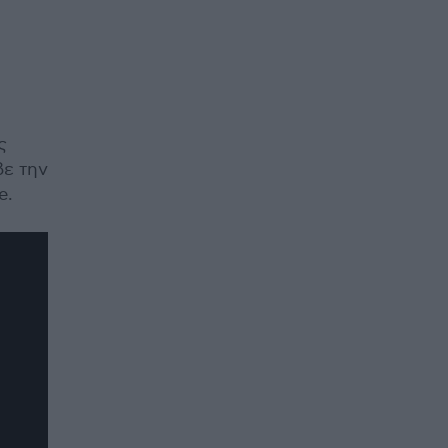
ς
βε την
e.