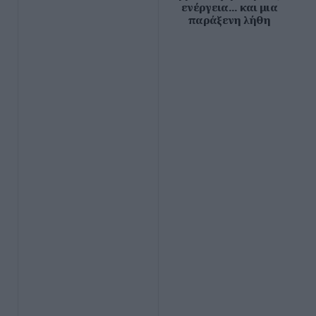
ενέργεια... και μια
παράξενη λήθη