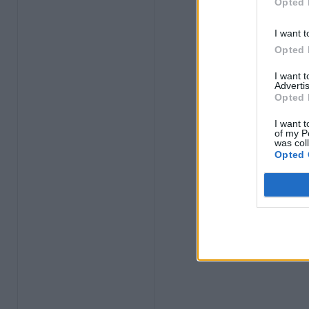
Opted 
I want t
Opted 
I want 
Advertis
Opted 
I want t
of my P
was col
Opted 