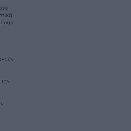
όγο
στικά
μπουμ
ς
αλούν
 την
ου