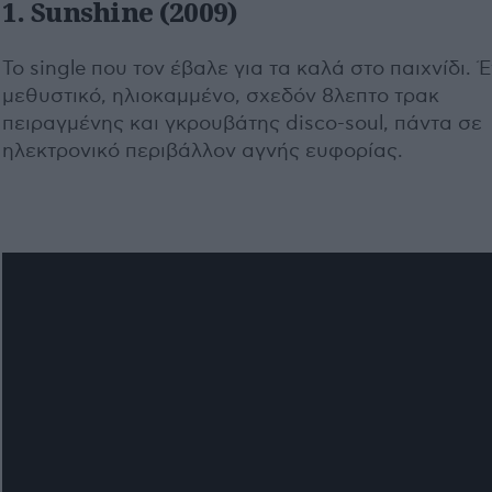
1. Sunshine (2009)
To single που τον έβαλε για τα καλά στο παιχνίδι. 
μεθυστικό, ηλιοκαμμένο, σχεδόν 8λεπτο τρακ
πειραγμένης και γκρουβάτης disco-soul, πάντα σε
ηλεκτρονικό περιβάλλον αγνής ευφορίας.