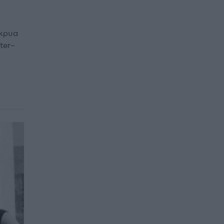
άκρυα
ter–