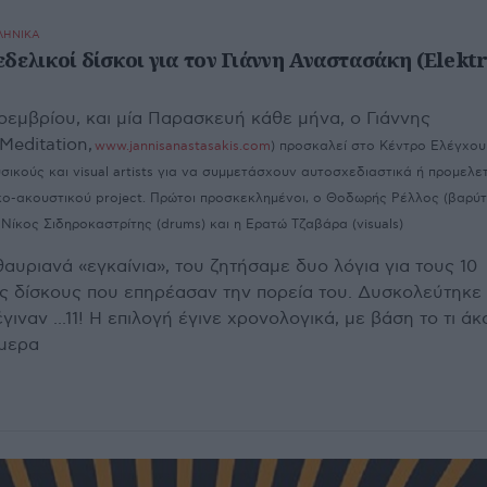
ΛΗΝΙΚΑ
εδελικοί δίσκοι για τον Γιάννη Αναστασάκη (Elekt
εμβρίου, και μία Παρασκευή κάθε μήνα, ο Γιάννης
Meditation,
www.jannisanastasakis.com
) προσκαλεί στο Κέντρο Ελέγχου
ικούς και visual artists για να συμμετάσχουν αυτοσχεδιαστικά ή προμελε
τικο-ακουστικoύ project. Πρώτοι προσκεκλημένοι, ο Θοδωρής Ρέλλος (βαρύ
Νίκος Σιδηροκαστρίτης (drums) και η Ερατώ Τζαβάρα (visuals)
αυριανά «εγκαίνια», του ζητήσαμε δυο λόγια για τους 10
ς δίσκους που επηρέασαν την πορεία του. Δυσκολεύτηκε
 έγιναν ...11! Η επιλογή έγινε χρονολογικά, με βάση το τι ά
ήμερα