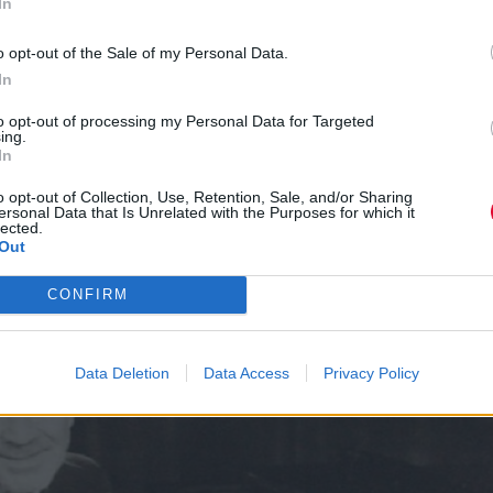
In
E, ANASTASIS DOE & DIONISIS DOE
ΑΡΘΡΑ - ΕΛΛΗΝΙΚΑ
ου ακούσαμε μέσα στο 2015
o opt-out of the Sale of my Personal Data.
In
κη για μια συναυλία στο Six d.o.g.s. (την Κυριακή, 15
 Mani Deum), κουβαλώντας τη φήμη του δυναμικότερου liv
to opt-out of processing my Personal Data for Targeted
ής, αυτή τη στιγμή. Με την ευκαιρία, μιας και ξεκινάει σ
ing.
In
οχή της Λίστας, τους ζητήσαμε δυο λόγια για τους δίσκο
μέσα στο 2015...
o opt-out of Collection, Use, Retention, Sale, and/or Sharing
ersonal Data that Is Unrelated with the Purposes for which it
lected.
Out
CONFIRM
Data Deletion
Data Access
Privacy Policy