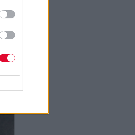
e act
ιγά-
υς που