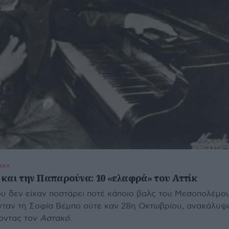
ΝΙΚΑ
και την Παπαρούνα: 10 «ελαφρά» του Αττίκ
ου δεν είχαν ποστάρει ποτέ κάποιο βαλς του Μεσοπολέμου
νταν τη Σοφία Βέμπο ούτε καν 28η Οκτωβρίου, ανακάλυψ
ποντας τον
Αστακό
.