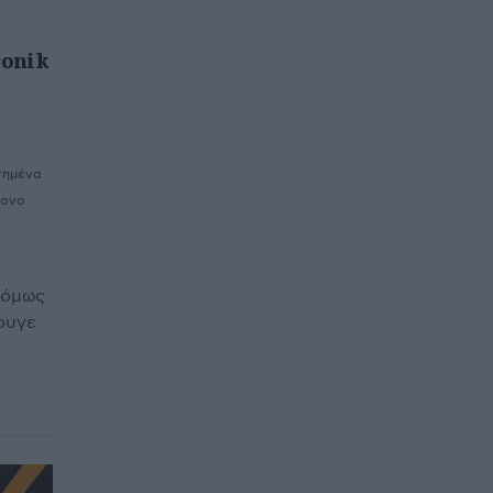
ronik
τημένα
τονο
 όμως
κουγε