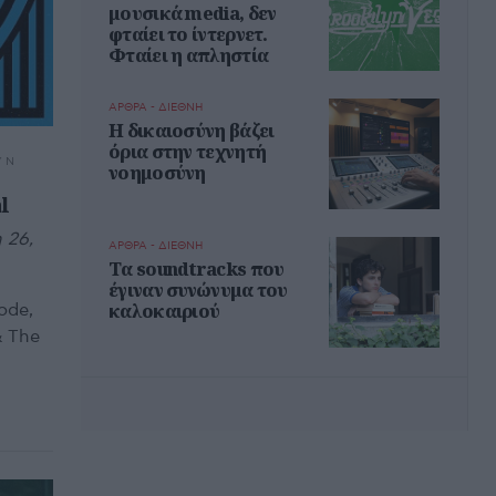
μουσικά media, δεν
φταίει το ίντερνετ.
Φταίει η απληστία
ΑΡΘΡΑ - ΔΙΕΘΝΗ
Η δικαιοσύνη βάζει
όρια στην τεχνητή
Y N
νοημοσύνη
l
 26,
ΑΡΘΡΑ - ΔΙΕΘΝΗ
Τα soundtracks που
έγιναν συνώνυμα του
καλοκαιριού
ode,
& The