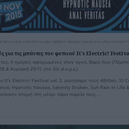
EMETERY DANCE, HYPNOTIC NAUSEA, SERENITY BROKEN, SUN RAIN IN LIFE & THE MIGHT
ς για τις μπάντες του φετινού It's Electric! Festiva
τες, 4 ημέρες αφιερωμένες στον αγνό, βαρύ ήχο (
Πέμπτη
 & Κυριακή 29/11, στο Six d.o.g.s.
).
It's Electric! Festival vol. 2, ρωτήσαμε τους 4Bitten, 10 C
ance, Hypnotic Nausea, Serenity Broken, Sun Rain In Life 
κτρική» στιγμή στη μέχρι τώρα πορεία τους...