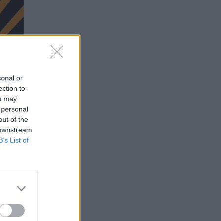
sonal or
ection to
ou may
 personal
out of the
 downstream
B’s List of