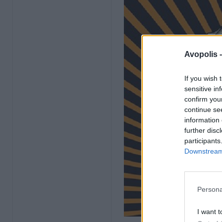
Avopolis 
If you wish 
sensitive in
confirm you
continue se
information 
further disc
participants
Downstream 
Persona
I want t