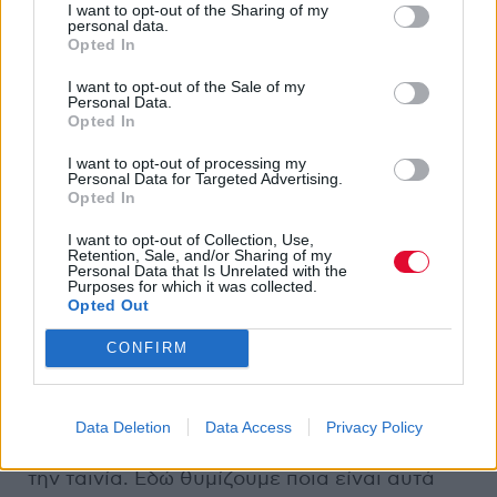
I want to opt-out of the Sharing of my
personal data.
Opted In
I want to opt-out of the Sale of my
Personal Data.
Opted In
I want to opt-out of processing my
Personal Data for Targeted Advertising.
Opted In
I want to opt-out of Collection, Use,
Retention, Sale, and/or Sharing of my
Personal Data that Is Unrelated with the
Purposes for which it was collected.
Opted Out
Και πού δεν θα θέλετε να τα αφιερώσετε
CONFIRM
Μιλώντας για σουξέ, κάποια τραγούδια ήταν
ήδη μεγάλες επιτυχίες κι έχουν γράψει
Data Deletion
Data Access
Privacy Policy
ιστορία ως οι ατάκες που έμειναν ήδη από
την ταινία. Εδώ θυμίζουμε ποια είναι αυτά