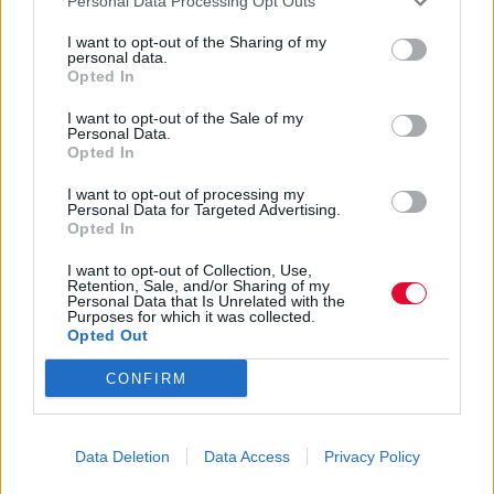
Personal Data Processing Opt Outs
εκρηκτικό κράμα electro-punk, rave, ψυχεδέλειας και
I want to opt-out of the Sharing of my
art pop.
personal data.
Opted In
I want to opt-out of the Sale of my
Personal Data.
Opted In
I want to opt-out of processing my
Personal Data for Targeted Advertising.
Opted In
I want to opt-out of Collection, Use,
Retention, Sale, and/or Sharing of my
Personal Data that Is Unrelated with the
Purposes for which it was collected.
Opted Out
CONFIRM
Data Deletion
Data Access
Privacy Policy