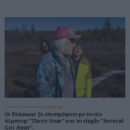
ΓΙΆΝΝΗΣ ΠΑΠΑΪΩΆΝΝΟΥ
ΔΙΕΘΝΗ ΝΕΑ
Οι Dinosaur Jr. επιστρέφουν με το νέο
άλμπουμ "There Near" και το single "Several
Got Away".