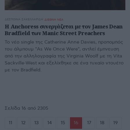
ΔΈΣΠΟΙΝΑ ΣΑΚΕΛΛΑΡΊΔΗ
ΔΙΕΘΝΗ ΝΕΑ
Η Anchoress συνεργάζεται με τον James Dean
Bradfield των Manic Street Preachers
Το νέο single της Catherine Anne Davies, προπομπός
του άλμπουμ "As We Once Were", αντλεί έμπνευση
από την αλληλογραφία της Virginia Woolf με τη Vita
Sackville-West και εξελίχθηκε σε ένα τυχαίο ντουέτο
με τον Bradfield.
Σελίδα 16 από 2305
11
12
13
14
15
16
17
18
19