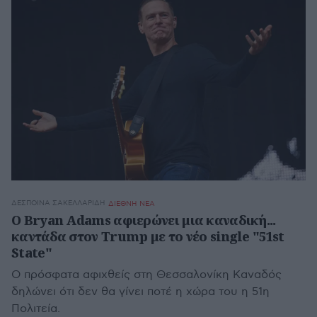
ΔΈΣΠΟΙΝΑ ΣΑΚΕΛΛΑΡΊΔΗ
ΔΙΕΘΝΗ ΝΕΑ
Ο Bryan Adams αφιερώνει μια καναδική...
καντάδα στον Trump με το νέο single "51st
State"
Ο πρόσφατα αφιχθείς στη Θεσσαλονίκη Καναδός
δηλώνει ότι δεν θα γίνει ποτέ η χώρα του η 51η
Πολιτεία.