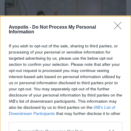
Avopolis -
Do Not Process My Personal
Information
If you wish to opt-out of the sale, sharing to third parties, or
processing of your personal or sensitive information for
targeted advertising by us, please use the below opt-out
section to confirm your selection. Please note that after your
opt-out request is processed you may continue seeing
interest-based ads based on personal information utilized by
us or personal information disclosed to third parties prior to
ΓΙΆΝΝΗΣ ΠΑΠΑΪΩΆΝΝΟΥ
ΔΙΕΘΝΗ ΝΕΑ
your opt-out. You may separately opt-out of the further
Οι Fat Dog ετοιμάζουν το νέο άλμπουμ "Cancel
disclosure of your personal information by third parties on the
Me (I'm Tired)"
IAB’s list of downstream participants. This information may
also be disclosed by us to third parties on the
IAB’s List of
Το επταμελές συγκρότημα από το Νότιο Λονδίνο
Downstream Participants
that may further disclose it to other
ανακοίνωσε το δεύτερο άλμπουμ του, "Cancel Me
third parties.
(I'm Tired)", που κυκλοφορεί στις 2 Οκτωβρίου,
παρουσιάζοντας παράλληλα το ομώνυμο single, ένα