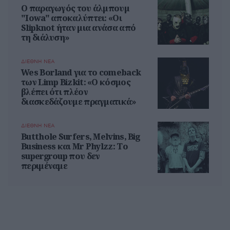
Ο παραγωγός του άλμπουμ
"Iowa" αποκαλύπτει: «Οι
Slipknot ήταν μια ανάσα από
τη διάλυση»
ΔΙΕΘΝΗ ΝΕΑ
Wes Borland για το comeback
των Limp Bizkit: «Ο κόσμος
βλέπει ότι πλέον
διασκεδάζουμε πραγματικά»
ΔΙΕΘΝΗ ΝΕΑ
Butthole Surfers, Melvins, Big
Business και Mr Phylzz: Το
supergroup που δεν
περιμέναμε