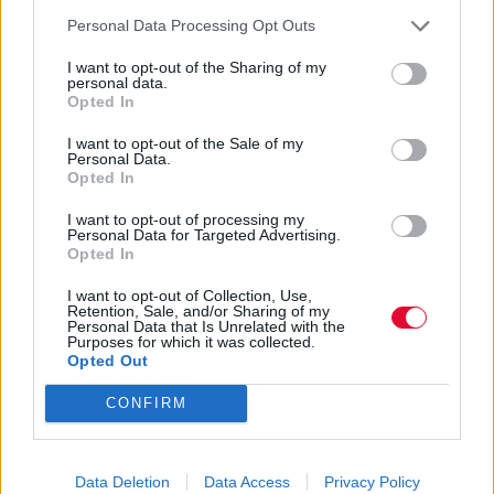
Personal Data Processing Opt Outs
I want to opt-out of the Sharing of my
personal data.
Ακολούθησε το Avopolis Network στο
Opted In
Google News
I want to opt-out of the Sale of my
Personal Data.
Opted In
I want to opt-out of processing my
MOOD OF THE DAY
Personal Data for Targeted Advertising.
Opted In
Ποτέ δεν είναι αργά,
I want to opt-out of Collection, Use,
κυριολεκτικά. Ο Άντονι Χόπκινς
Retention, Sale, and/or Sharing of my
Personal Data that Is Unrelated with the
στα 88 αρνείται να το βάλει κάτω
Purposes for which it was collected.
και κυκλοφορεί το 1ο του
Opted Out
άλμπουμ με ορχηστρικές συνθέσεις και τίτλο:
CONFIRM
Life Is A Dream. Φυσικά και είναι Άντονι...
Μάκης Μηλάτος
Data Deletion
Data Access
Privacy Policy