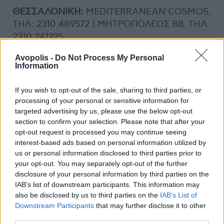
ΘΕΣΣΑΛΟΝΙΚΗ:
MEDITERRANEAN COSMOS,
ΤΗΛ: 2310 489572 | ΜΗΤΡΟΠΟΛΕΩΣ 88, ΤΗΛ:
2310 241225
Avopolis -
Do Not Process My Personal
ΛΑΡΙΣΑ
: ΚΟΥΜΑ 19, ΤΗΛ: 2410 250275
Information
ΚΡΗΤΗ:
ΧΑΝΙΑ, ΜΟΥΣΟΥΡΩΝ 57 & ΧΑΤΖ.
If you wish to opt-out of the sale, sharing to third parties, or
ΓΙΑΝΝΑΡΗ, ΤΗΛ: 28210 08716
processing of your personal or sensitive information for
targeted advertising by us, please use the below opt-out
section to confirm your selection. Please note that after your
NEW! PANDORA
Concept Store, Ερμού 37,
opt-out request is processed you may continue seeing
Σύνταγμα, τηλ. 210 3232644
interest-based ads based on personal information utilized by
us or personal information disclosed to third parties prior to
your opt-out. You may separately opt-out of the further
disclosure of your personal information by third parties on the
Previous Article
Next Article
IAB’s list of downstream participants. This information may
also be disclosed by us to third parties on the
IAB’s List of
Downstream Participants
that may further disclose it to other
third parties.