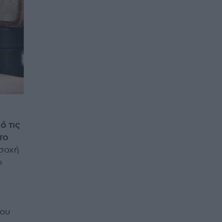
ό τις
το
οσοχή
ο
ίου