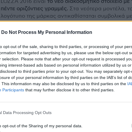
LOZZA 2016 είναι
το νέο διακοσμητικό στοιχείο με 
πέντε οριζόντιες γραμμές.
Στα νεότερα μοντέλα, τ
λογότυπο της μάρκας αντικαθίσταται συμβολικά μ
αυτό το απλό, αλλά εκλεπτυσμένο γραμμικό σχέδιο
σχηματίζοντας ένα εμβληματικό στοιχείο που κοσμ
-
Do Not Process My Personal Information
τους βραχίονες και τα μπροστινά μέρη των πλαισίω
δημιουργώντας την πεμπτουσία του στυλ LOZZA.
to opt-out of the sale, sharing to third parties, or processing of your per
formation for targeted advertising by us, please use the below opt-out s
r selection. Please note that after your opt-out request is processed y
Αποκλειστική διάθεση: DE RIGO HELLAS
, τηλ.
eing interest-based ads based on personal information utilized by us or
2106826326
disclosed to third parties prior to your opt-out. You may separately opt-
losure of your personal information by third parties on the IAB’s list of
. This information may also be disclosed by us to third parties on the
IA
Previous Article
Next Art
Participants
that may further disclose it to other third parties.
Ψάχνεις κι εσύ το
Νέα συλλογή
τέλειο δώρο για του
γυαλιών ηλίου και
Αγίου Βαλεντίνου;
οράσεως Sting
l Data Processing Opt Outs
2015/16
o opt-out of the Sharing of my personal data.