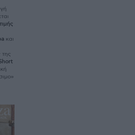
ογή
εται
τιμής
ba
και
 της
Short
ική
σιμο»