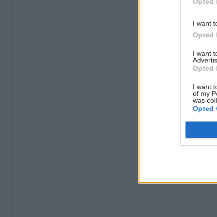
Opted 
I want t
Opted 
I want 
Advertis
Opted 
I want t
of my P
was col
Opted 