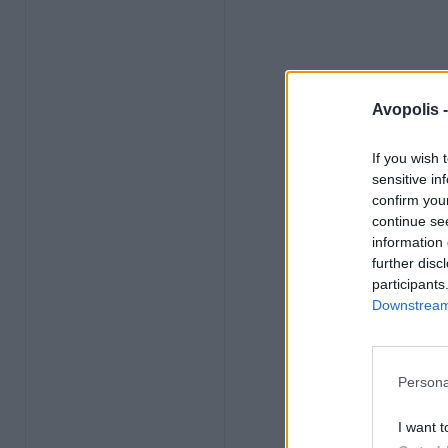
Avopolis 
If you wish 
sensitive in
confirm you
continue se
information 
further disc
participants
Downstream 
Persona
I want t