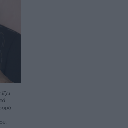
ίξει
ητά
 φορά
ου.