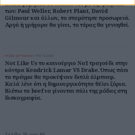
κυκλοφορήσει. Τα παιδιά του με την βοήθεια
των: Paul Weller, Robert Plant, David
Gilmour και άλλων, το σταμάτησε προσωρινά.
Αργά ή γρήγορα θα γίνει, το τέρας θα γεννηθεί.
ΜΆΙ 14,2024
MOOD OF THE DAY
Not Like Us το καινούργιο Νο1 τραγούδι στην
κόντρα Kendrick Lamar VS Drake. Όπως πάει
το πράγμα θα προκύψουν διπλά άλμπουμ.
Καλά λένε ότι η δημιουργικότητα θέλει ζόρια.
Βλέπω τα beef να γίνονται πάλι της μόδας στη
δισκογραφία.
Σελίδα 25 από 85