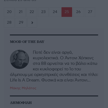
20
21
22
23
24
25
26
27
28
29
MOOD OF THE DAY
Ποτέ δεν είναι αργά,
κυριολεκτικά. Ο Άντονι Χόπκινς
στα 88 αρνείται να το βάλει κάτω
και κυκλοφορεί το 1ο του
άλμπουμ με ορχηστρικές συνθέσεις και τίτλο:
Life Is A Dream. Φυσικά και είναι Άντονι...
Μάκης Μηλάτος
ΔΗΜΟΦΙΛΗ