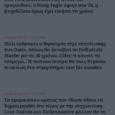
τραγουδιού, ο Doug Ingle έφυγε στα 78, η
ψυχεδέλεια όμως έχει νικήσει το χρόνο.
ΜΆΙ 25,2024
MOOD OF THE DAY
Πάλι άνθρακες ο θησαυρός περί επανένωσης
των Oasis. Απλώς θα ξαναβγεί το Definitely
Maybe για τα 30 χρόνια. Είδες τι κάνουν τα
υπερεγώ... Η ποπ κουλτούρα θα τους θυμάται
τελικά ως ένα συγκρότημα: one hit wonder.
ΜΆΙ 23,2024
MOOD OF THE DAY
Το αμερικάνικο κράτος που έδωσε άδεια να
δημιουργηθεί ένα τέρας με την συγχώνευση
Live Nation και Ticketmaster μάλλον θα το