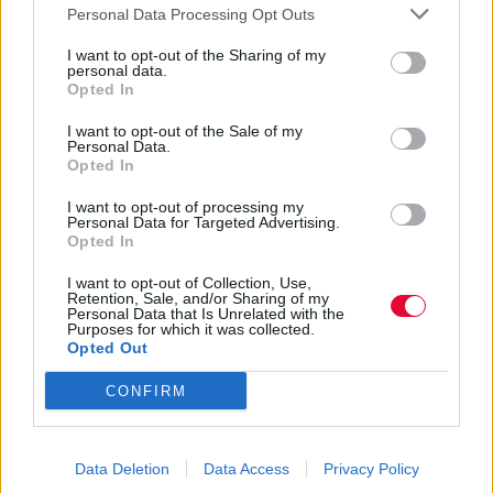
έχει τίποτα άλλο να ειπωθεί (όχι δηλαδή πως
Personal Data Processing Opt Outs
είχε από την αρχή). Φτάνει, δεν έχει άλλο, τε-
λει-ω-σε. Δεν έχετε κάτι άλλο να ασχοληθείτε;
I want to opt-out of the Sharing of my
personal data.
Opted In
I want to opt-out of the Sale of my
Personal Data.
Opted In
ΜΆΙ 18,2024
MOOD OF THE DAY
Και ο Paul McCartney δισεκατομμυριούχος.
I want to opt-out of processing my
Ουάου!!! Όπως και η Taylor Swift και το
Personal Data for Targeted Advertising.
ζεύγος Jay-Z/Beyonce. Ουάου!!! Στην άλλη
Opted In
όχθη χιλιάδες σπουδαίοι μουσικοί
I want to opt-out of Collection, Use,
δυσκολεύονται αλλά ποιος χέστηκε. Η
Retention, Sale, and/or Sharing of my
παραμύθα πλούσιος και διάσημος πουλάει.
Personal Data that Is Unrelated with the
Purposes for which it was collected.
Opted Out
CONFIRM
ΜΆΙ 16,2024
MOOD OF THE DAY
Η εταιρία είχε πρόθεση να επεξεργαστεί με AI
Data Deletion
Data Access
Privacy Policy
demo του Steve Marriott και να τα