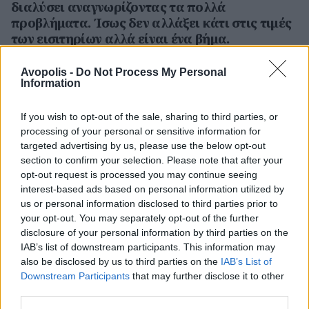
διαλύσει αναγνωρίζοντας τα πολλά
προβλήματα. Ίσως δεν αλλάξει κάτι στις τιμές
των εισιτηρίων αλλά είναι ένα βήμα.
Avopolis -
Do Not Process My Personal
Information
ΜΆΙ 22,2024
MOOD OF THE DAY
If you wish to opt-out of the sale, sharing to third parties, or
Το ότι το Graceland του Elvis κινδυνεύει με
processing of your personal or sensitive information for
πλειστηριασμό, είναι σαν να κινδυνεύει να
targeted advertising by us, please use the below opt-out
πέσει το οχυρό. Ας ελπίσουμε το ιππικό να
section to confirm your selection. Please note that after your
φτάσει στην ώρα του και να καπνίσουμε στο
opt-out request is processed you may continue seeing
τέλος την πίπα της ειρήνης.
interest-based ads based on personal information utilized by
us or personal information disclosed to third parties prior to
your opt-out. You may separately opt-out of the further
disclosure of your personal information by third parties on the
IAB’s list of downstream participants. This information may
also be disclosed by us to third parties on the
IAB’s List of
ΜΆΙ 20,2024
MOOD OF THE DAY
Sorry που σας χαλάω το "Woodstock" αλλά
Downstream Participants
that may further disclose it to other
τελείωσε παιδιά η Eurovision. ΤΕΛΕΙΩΣΕ! Δεν
third parties.