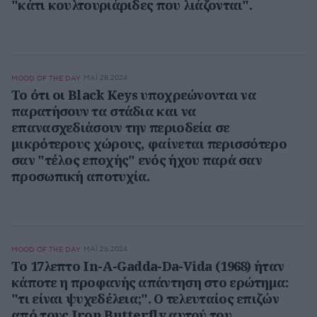
"κάτι κουλτουριάριδες που λιάζονται".
ΜΆΙ 28,2024
MOOD OF THE DAY
Το ότι οι Black Keys υποχρεώνονται να
παρατήσουν τα στάδια και να
επανασχεδιάσουν την περιοδεία σε
μικρότερους χώρους, φαίνεται περισσότερο
σαν "τέλος εποχής" ενός ήχου παρά σαν
προσωπική αποτυχία.
ΜΆΙ 26,2024
MOOD OF THE DAY
To 17λεπτο In-A-Gadda-Da-Vida (1968) ήταν
κάποτε η προφανής απάντηση στο ερώτημα:
"τι είναι ψυχεδέλεια;". Ο τελευταίος επιζών
από τους Iron Butterfly αυτού του