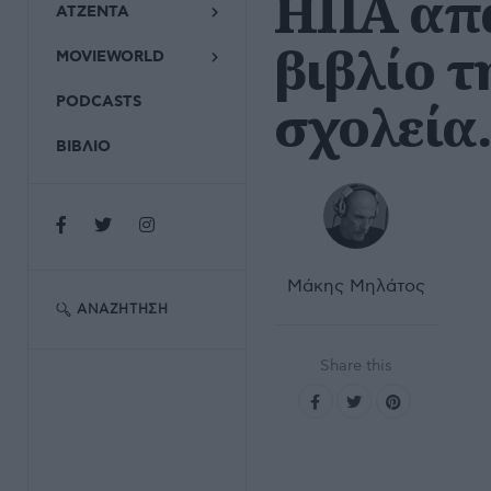
ΗΠΑ απα
ΑΤΖΕΝΤΑ
βιβλίο τ
MOVIEWORLD
σχολεία
PODCASTS
ΒΙΒΛΙΟ
Μάκης Μηλάτος
ΑΝΑΖΉΤΗΣΗ
Share this