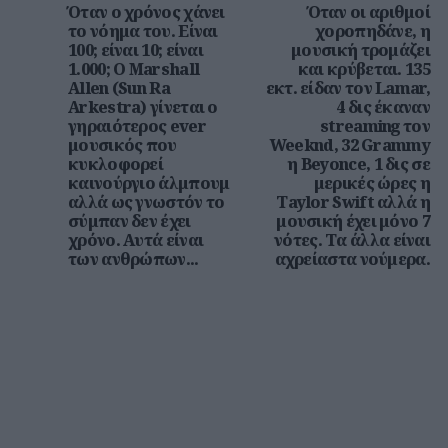
Όταν ο χρόνος χάνει
Όταν οι αριθμοί
το νόημα του. Είναι
χοροπηδάνε, η
100; είναι 10; είναι
μουσική τρομάζει
1.000; Ο Marshall
και κρύβεται. 135
Allen (Sun Ra
εκτ. είδαν τον Lamar,
Arkestra) γίνεται ο
4 δις έκαναν
γηραιότερος ever
streaming τον
μουσικός που
Weeknd, 32 Grammy
κυκλοφορεί
η Beyonce, 1 δις σε
καινούργιο άλμπουμ
μερικές ώρες η
αλλά ως γνωστόν το
Taylor Swift αλλά η
σύμπαν δεν έχει
μουσική έχει μόνο 7
χρόνο. Αυτά είναι
νότες. Τα άλλα είναι
των ανθρώπων...
αχρείαστα νούμερα.