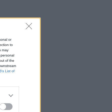
sonal or
ection to
ou may
 personal
out of the
 downstream
B’s List of