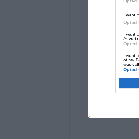
Opted 
I want t
Opted 
I want 
Advertis
Opted 
I want t
of my P
was col
Opted 