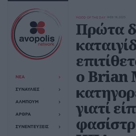
ΦΕΒ 18,2025
MOOD OF THE DAY
Πρώτα δ
καταιγί
επιτίθετ
ο Brian 
ΝΕΑ
κατηγορε
ΣΥΝΑΥΛΙΕΣ
γιατί εί
ΑΛΜΠΟΥΜ
ΑΡΘΡΑ
φασίστρι
ΣΥΝΕΝΤΕΥΞΕΙΣ