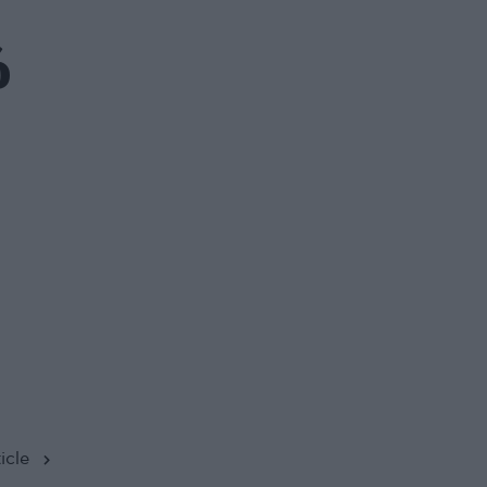
ό
icle