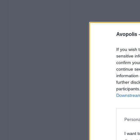
Avopolis 
If you wish 
sensitive in
confirm you
continue se
information 
further disc
participants
Downstream 
Persona
I want t