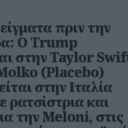
είγματα πριν την
δα: Ο Trump
αι στην Taylor Swif
Molko (Placebo)
ίται στην Ιταλία
πε ρατσίστρια και
α την Meloni, στις