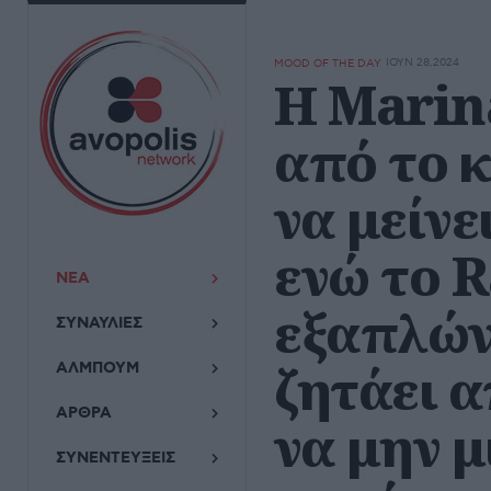
ΙΟΥΝ 28,2024
MOOD OF THE DAY
Η Marin
από το 
να μείνε
ενώ το 
ΝΕΑ
εξαπλών
ΣΥΝΑΥΛΙΕΣ
ζητάει 
ΑΛΜΠΟΥΜ
ΑΡΘΡΑ
να μην μ
ΣΥΝΕΝΤΕΥΞΕΙΣ