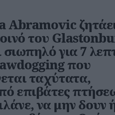
a Abramovic ζητάε
κοινό του Glastonbu
ι σιωπηλό για 7 λεπ
Rawdogging που
εται ταχύτατα,
από επιβάτες πτήσε
ιλάνε, να μην δουν 