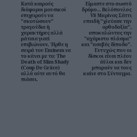
Κατά καιρούς
Είμαστε στο σωστό
διάφοροι μουσικοί
δρόμο... Βελόπουλος
επιχειρούν να
VS Μαρίνας Σάττι
"σκοτώσουν"
επειδή "χλεύασε την
τραγούδια ή
ορθοδοξία",
χαρακτήρες αλλά
αποκαλώντας την
μάταια γιατί
"αχάριστο πλάσμα"
επιβιώνουν. Ήρθε η
και "ασεβές δίποδο".
σειρά του Eminem να
Ευτυχώς που οι
το κάνει με το: The
δίσκοι είναι πλέον
Death of Slim Shady
άϋλοι και δεν
(Coup De Grâce)
μπορούν να τους
αλλά ούτε αυτό θα
καίνε στο Σύνταγμα.
πιάσει.