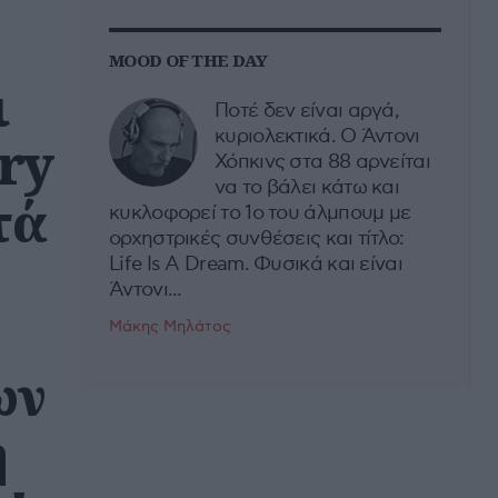
MOOD OF THE DAY
ι
Ποτέ δεν είναι αργά,
κυριολεκτικά. Ο Άντονι
ry
Χόπκινς στα 88 αρνείται
να το βάλει κάτω και
τά
κυκλοφορεί το 1ο του άλμπουμ με
ορχηστρικές συνθέσεις και τίτλο:
Life Is A Dream. Φυσικά και είναι
Άντονι...
Μάκης Μηλάτος
ων
ή