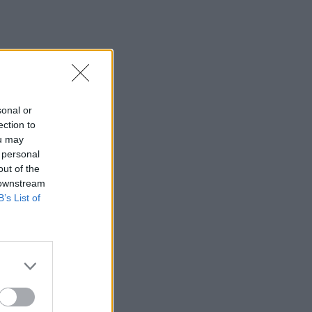
sonal or
ection to
ou may
 personal
out of the
 downstream
B’s List of