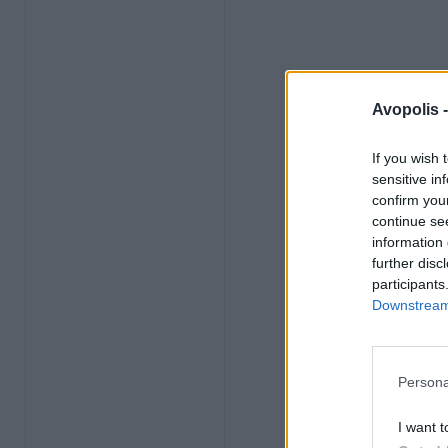
Avopolis 
If you wish 
sensitive in
confirm you
continue se
information 
further disc
participants
Downstream 
Persona
I want t