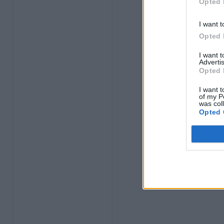
Opted 
I want t
Opted 
I want 
Advertis
Opted 
I want t
of my P
was col
Opted 