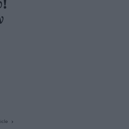
!
ν
icle