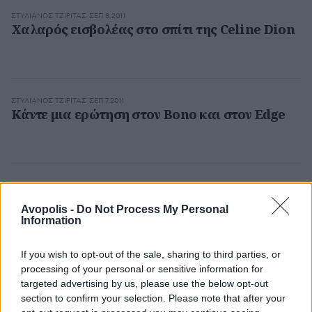
ΣΤΥΛΙΑΝΌΣ ΤΖΙΡΊΤΑΣ
ΣΕΠ 8,2011
Χαλαρός εισβολέας στο σπίτι της Celine Dion
ΣΤΥΛΙΑΝΌΣ ΤΖΙΡΊΤΑΣ
ΣΕΠ 7,2011
Κάντε μια ερώτηση στον Bono και στον Edge
ΣΤΥΛΙΑΝΌΣ ΤΖΙΡΊΤΑΣ
ΣΕΠ 7,2011
Εις υγείαν της Αφρικής ο 50 Cent
Avopolis -
Do Not Process My Personal
Information
If you wish to opt-out of the sale, sharing to third parties, or
processing of your personal or sensitive information for
ΣΤΥΛΙΑΝΌΣ ΤΖΙΡΊΤΑΣ
ΣΕΠ 7,2011
Η PJ Harvey κερδίζει το βραβείο Mercury
targeted advertising by us, please use the below opt-out
section to confirm your selection. Please note that after your