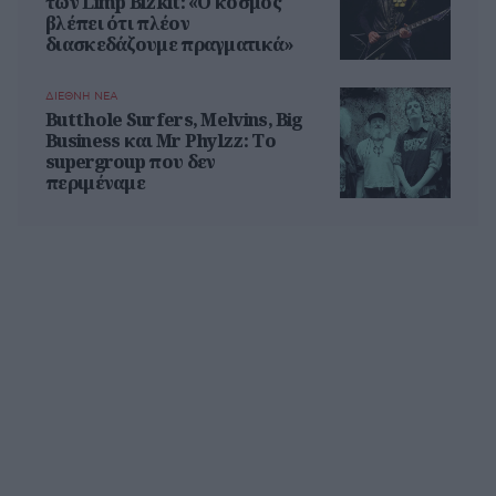
των Limp Bizkit: «Ο κόσμος
βλέπει ότι πλέον
διασκεδάζουμε πραγματικά»
ΔΙΕΘΝΗ ΝΕΑ
Butthole Surfers, Melvins, Big
Business και Mr Phylzz: Το
supergroup που δεν
περιμέναμε