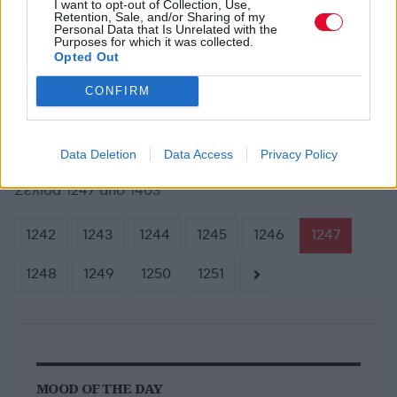
I want to opt-out of Collection, Use,
Retention, Sale, and/or Sharing of my
Personal Data that Is Unrelated with the
Purposes for which it was collected.
ΣΤΥΛΙΑΝΌΣ ΤΖΙΡΊΤΑΣ
ΣΕΠ 6,2011
Opted Out
Η ταινία τoυ Jared Leto περί της διαμάχης του
με την Emi
CONFIRM
Data Deletion
Data Access
Privacy Policy
Σελίδα 1247 από 1403
1242
1243
1244
1245
1246
1247
1248
1249
1250
1251
MOOD OF THE DAY