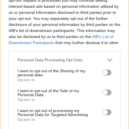
opt-out request is processed you may continue seeing
interest-based ads based on personal information utilized by
us or personal information disclosed to third parties prior to
your opt-out. You may separately opt-out of the further
ΣΤΥΛΙΑΝΌΣ ΤΖΙΡΊΤΑΣ
ΣΕΠ 7,2011
Ο (πρώην πια) ντράμερ των My Chemical
disclosure of your personal information by third parties on the
Romance προσπαθεί να δικαιολογηθεί για την
IAB’s list of downstream participants. This information may
πράξη που στοίχισε τη θέση του στη μπάντα
also be disclosed by us to third parties on the
IAB’s List of
Downstream Participants
that may further disclose it to other
third parties.
Personal Data Processing Opt Outs
ΣΤΥΛΙΑΝΌΣ ΤΖΙΡΊΤΑΣ
ΣΕΠ 7,2011
I want to opt-out of the Sharing of my
Ο Arthur Brown στη σκηνή μαζί με τον Alice
personal data.
Cooper
Opted In
I want to opt-out of the Sale of my
Personal Data.
Opted In
ΣΤΥΛΙΑΝΌΣ ΤΖΙΡΊΤΑΣ
ΣΕΠ 6,2011
I want to opt-out of processing my
Οι Smashing Pumpkins και πάλι σε τουρνέ
Personal Data for Targeted Advertising.
Opted In