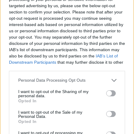
targeted advertising by us, please use the below opt-out
Video:
{youtube}s4M5EqOGsMA{/youtube}
section to confirm your selection. Please note that after your
opt-out request is processed you may continue seeing
interest-based ads based on personal information utilized by
us or personal information disclosed to third parties prior to
your opt-out. You may separately opt-out of the further
AVOPOLIS.TEAM
ΙΟΥΝ 5,2012
Red Hot Chili Peppers: Επιστροφή στο
disclosure of your personal information by third parties on the
βινύλιο με νέο υλικό!
IAB’s list of downstream participants. This information may
also be disclosed by us to third parties on the
IAB’s List of
Video:
{youtube}WnisBb2rVOg{/youtube}
Downstream Participants
that may further disclose it to other
third parties.
Personal Data Processing Opt Outs
AVOPOLIS.TEAM
ΙΟΥΝ 5,2012
Ακούστε νέο κομμάτι από τη Lana Del Rey
I want to opt-out of the Sharing of my
personal data.
Opted In
Video:
{youtube}6nu6scvvpUk{/youtube}
I want to opt-out of the Sale of my
Personal Data.
Opted In
AVOPOLIS.TEAM
ΙΟΥΝ 5,2012
I want to opt-out of processing my