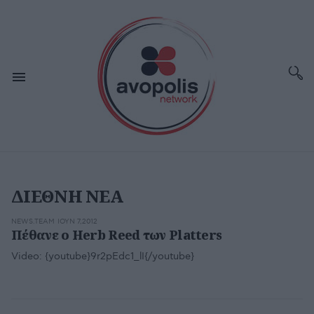
ΔΙΕΘΝΗ ΝΕΑ
NEWS.TEAM
ΙΟΥΝ 7,2012
Πέθανε ο Herb Reed των Platters
Video:
{youtube}9r2pEdc1_lI{/youtube}