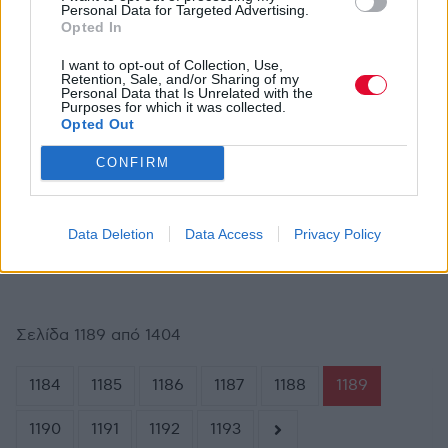
Άλμπουμ γεμάτο με remix του 'Somebody
Personal Data for Targeted Advertising.
That I Used To Know'
Opted In
Video:
{youtube}Q0FFYLnKIQI{/youtube}
I want to opt-out of Collection, Use,
Retention, Sale, and/or Sharing of my
Personal Data that Is Unrelated with the
Purposes for which it was collected.
Opted Out
NEWS.TEAM
ΙΟΥΝ 4,2012
CONFIRM
Δείτε τους Cure στο Primavera Sound
Festival που μόλις έλαβε χώρα...
Video:
{youtube}TDIlVKsyxRM{/youtube}
Data Deletion
Data Access
Privacy Policy
Σελίδα 1189 από 1404
1184
1185
1186
1187
1188
1189
1190
1191
1192
1193