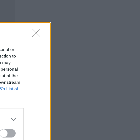
sonal or
ection to
ou may
 personal
out of the
 downstream
B’s List of