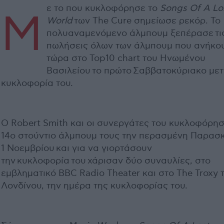
ε το που κυκλοφόρησε το
Songs Of A Lo
Μ
World
των The Cure σημείωσε ρεκόρ. Το
πολυαναμενόμενο άλμπουμ ξεπέρασε τι
πωλήσεις όλων των άλμπουμ που ανήκο
τώρα στο Top10 chart του Ηνωμένου
Βασιλείου το πρώτο Σαββατοκύριακο μετ
κυκλοφορία του.
Ο Robert Smith και οι συνεργάτες του κυκλοφόρησ
14ο στούντιο άλμπουμ τους την περασμένη Παρασ
1 Νοεμβρίου και για να γιορτάσουν
την κυκλοφορία του χάρισαν δύο συναυλίες, στο
εμβληματικό BBC Radio Theater και στο The Troxy 
Λονδίνου, την ημέρα της κυκλοφορίας του.