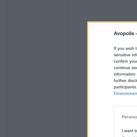
Avopolis 
If you wish 
sensitive in
confirm you
continue se
information 
further disc
participants
Downstream 
Persona
I want t