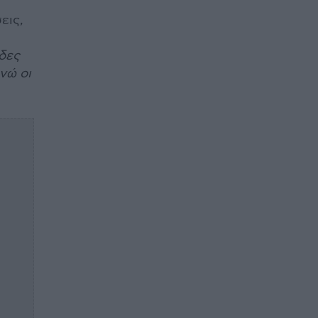
εις,
δες
νώ οι