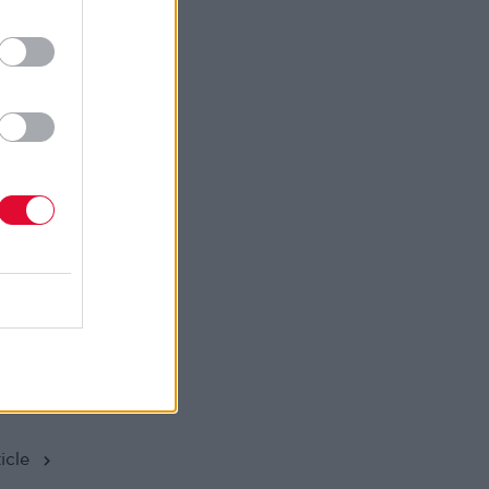
ια –
από
icle