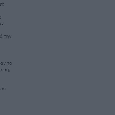
st
ς
υν
ά την
αν το
κευή,
του