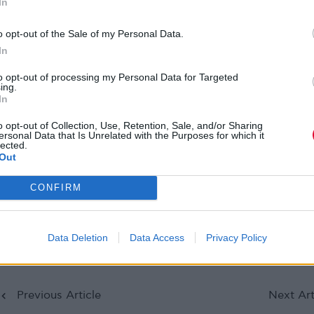
In
o opt-out of the Sale of my Personal Data.
In
Το νέο άλμπουμ του συγκροτήματος – το οποίο
to opt-out of processing my Personal Data for Targeted
σηματοδότησε επίσης την πρώτη κυκλοφορία
ing.
In
πρωτότυπου υλικού των The Cure μετά από 16 χρόν
είναι επίσης καθ’ οδόν για να γίνει ο πρώτος τους
o opt-out of Collection, Use, Retention, Sale, and/or Sharing
ersonal Data that Is Unrelated with the Purposes for which it
δίσκος που κατέκτησε την πρώτη θέση στα charts 
lected.
το LP
Wish
του 1992.
Out
CONFIRM
https://www.youtube.com/watch?
v=_aWDlaxvEZo&t=275s
Data Deletion
Data Access
Privacy Policy
Previous Article
Next Art