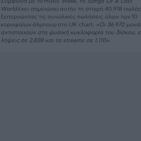
Σύμφωνα με τo Music Week, το
Songs Of A Lost
World
έχει σημειώσει αυτήν τη στιγμή 40.918 πωλήσ
ξεπερνώντας τις συνολικές πωλήσεις όλων των 10
κορυφαίων άλμπουμ στo UK chart.
«Οι 36.970 μονά
αντιστοιχούν στη φυσική κυκλοφορία του δίσκου, ε
λήψεις σε 2.838 και τα streams σε 1.110».