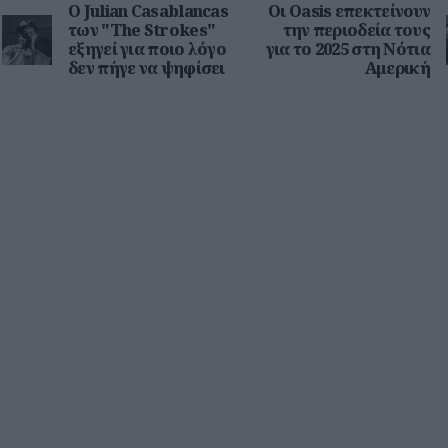
O Julian Casablancas
Οι Oasis επεκτείνουν
των "The Strokes"
την περιοδεία τους
εξηγεί για ποιο λόγο
για το 2025 στη Νότια
δεν πήγε να ψηφίσει
Αμερική