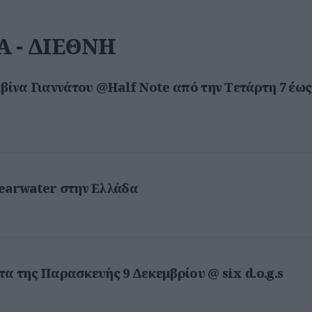
 - ΔΙΕΘΝΗ
αβίνα Γιαννάτου @Half Note από την Tετάρτη 7 έως
earwater στην Ελλάδα
τα της Παρασκευής 9 Δεκεμβρίου @ six d.o.g.s