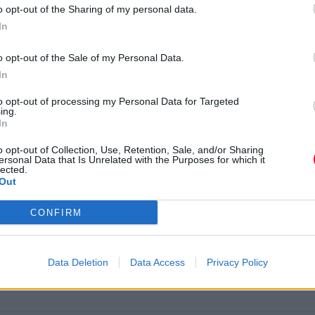
neci @ SIX D.O.G.S την Παρασκευή 9 Δεκεμβρίου
o opt-out of the Sharing of my personal data.
In
o opt-out of the Sale of my Personal Data.
In
g.s. το Σάββατο 28 Ιανουαρίου
to opt-out of processing my Personal Data for Targeted
ing.
In
o opt-out of Collection, Use, Retention, Sale, and/or Sharing
ersonal Data that Is Unrelated with the Purposes for which it
lected.
 six d.o.g.s
Out
CONFIRM
τόρων Schoenbrunn της Βιέννης στο Μέγαρο Μου
Data Deletion
Data Access
Privacy Policy