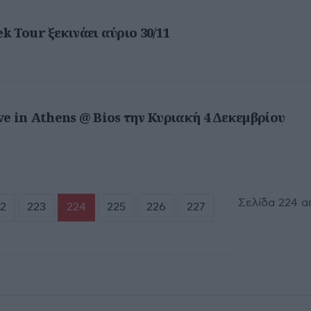
 Tour ξεκινάει αύριο 30/11
ve in Athens @ Bios την Κυριακή 4 Δεκεμβρίου
Σελίδα 224 α
2
223
224
225
226
227