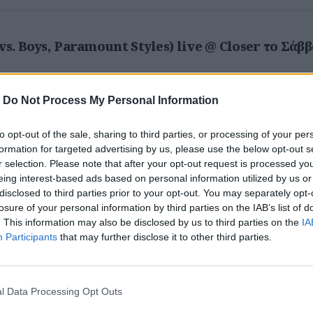
vs. Boys, Paramount Styles) live @ Closer το Σάβ
-
Do Not Process My Personal Information
to opt-out of the sale, sharing to third parties, or processing of your per
@ Κύτταρο το Σάββατο 3/12
formation for targeted advertising by us, please use the below opt-out s
r selection. Please note that after your opt-out request is processed y
eing interest-based ads based on personal information utilized by us or
disclosed to third parties prior to your opt-out. You may separately opt-
losure of your personal information by third parties on the IAB’s list of
. This information may also be disclosed by us to third parties on the
IA
ήνα και Θεσσαλονίκη 11 & 12 Δεκέμβρη
Participants
that may further disclose it to other third parties.
l Data Processing Opt Outs