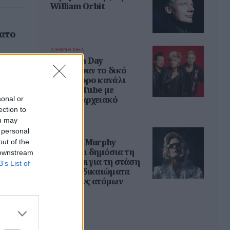
William Orbit
βατο
ΔΙΕΘΝΗ ΝΕΑ
Οι Green Day
απέκτησαν το δικό
τους 24ωρο κανάλι
στο YouTube με
σπάνιο αρχειακό
sonal or
υλικό
ection to
ou may
 personal
ΔΙΕΘΝΗ ΝΕΑ
Η Róisín Murphy
out of the
επικρίνει δημόσια τη
 downstream
Madonna για τη στάση
B’s List of
της στα δικαιώματα
των τρανς ατόμων