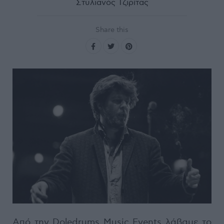
Στυλιανός Τζιρίτας
Share this
Από την Doledrums Music Events λάβαμε το