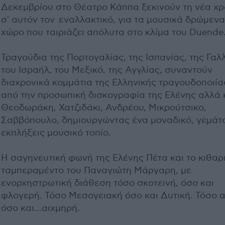
Δεκεμβρίου στο Θέατρο Κάππα ξεκινούν τη νέα χρ
σ' αυτόν τον εναλλακτικό, για τα μουσικά δρώμενα
χώρο που ταιριάζει απόλυτα στο κλίμα του Duende
Τραγούδια της Πορτογαλίας, της Ισπανίας, της Γαλλ
του Ισραήλ, του Μεξικό, της Αγγλίας, συναντούν
διαχρονικά κομμάτια της Ελληνικής τραγουδοποιία
από την προσωπική δισκογραφία της Ελένης αλλά 
Θεοδωράκη, Χατζιδάκι, Ανδρέου, Μικρούτσικο,
Σαββόπουλο, δημιουργώντας ένα μοναδικό, γεμάτ
εκπλήξεις μουσικό τοπίο.
Η σαγηνευτική φωνή της Ελένης Πέτα και το κιθαρ
ταμπεραμέντο του Παναγιώτη Μάργαρη, με
ενορχηστρωτική διάθεση τόσο σκοτεινή, όσο και
φλογερή. Τόσο Μεσογειακή όσο και Δυτική. Τόσο 
όσο και...αιχμηρή.