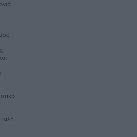
ονιά
.
ίας,
ς,
και
ο
ιστικό
απαλή