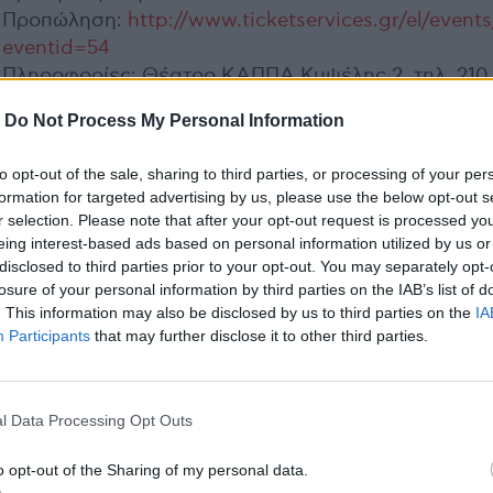
Προπώληση:
http://www.ticketservices.gr/el/events
eventid=54
Πληροφορίες: Θέατρο ΚΑΠΠΑ Κυψέλης 2, τηλ. 210
8831068,
www.ticketservices.gr
-
Do Not Process My Personal Information
to opt-out of the sale, sharing to third parties, or processing of your per
formation for targeted advertising by us, please use the below opt-out s
r selection. Please note that after your opt-out request is processed y
eing interest-based ads based on personal information utilized by us or
Previous Article
Next Art
disclosed to third parties prior to your opt-out. You may separately opt-
losure of your personal information by third parties on the IAB’s list of
Κερδίστε
Σεμινάριο
. This information may also be disclosed by us to third parties on the
IA
προσκλήσεις για την
Ηλεκτρονικών Ήχου
Participants
that may further disclose it to other third parties.
θεατρική
DIY στο IΕΚ Δομή.
παράσταση «Το
Διαβάστε τις
Ντοκυμανταίρ».
λεπτομέρειες.
l Data Processing Opt Outs
o opt-out of the Sharing of my personal data.