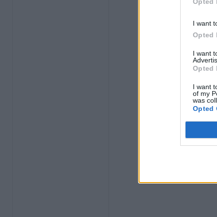
Opted 
I want t
Opted 
I want 
Advertis
Opted 
I want t
of my P
was col
Opted 