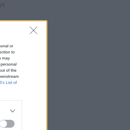
/?
sonal or
ection to
ou may
 personal
icle
out of the
 downstream
B’s List of