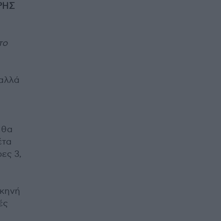
ΡΗΣ
το
 αλλά
 θα
έτα
ες 3,
σκηνή
ές