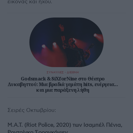
εικόνας και ήχου.
ΣΥΝΑΥΛΙΕΣ - ΔΙΕΘΝΗ
Godsmack & SiXforNine στο Θέατρο
Λυκαβηττού: Μια βραδιά γεμάτη hits, ενέργεια...
και μια παράξενη λήθη
Σειρές Οκτωβρίου:
Μ.Α.Τ. (Riot Police, 2020) των Ισαμπέλ Πένια,
Ροντρίγκο Σορογκόγιεν