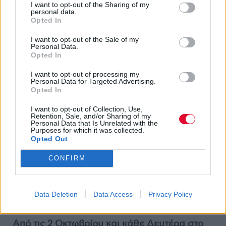
I want to opt-out of the Sharing of my
personal data.
Opted In
I want to opt-out of the Sale of my
Personal Data.
Opted In
I want to opt-out of processing my
Personal Data for Targeted Advertising.
Opted In
I want to opt-out of Collection, Use,
Βασισμένη στην καλτ τριλογία βιβλίων της
Retention, Sale, and/or Sharing of my
Βιρζινί Ντεπάντ, η μίνι σειρά με
Personal Data that Is Unrelated with the
Purposes for which it was collected.
πρωταγωνιστή τον πάντα εξαιρετικό Ρομέν
Opted Out
Ντουρίς είναι μια τοιχογραφία της παρισινής
CONFIRM
κοινωνίας του σήμερα, αλλά κυρίως ένα
γράμμα αγάπης και φόρος τιμής στη
μουσική, στην κουλτούρα και στα χαμένα
Data Deletion
Data Access
Privacy Policy
όνειρα της γενιάς των 90s.
Από τις 2 Οκτωβρίου και κάθε Δευτέρα στο