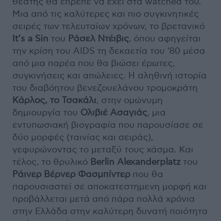
θεατής θα έπρεπε να έχει στα watched του.
Μια από τις καλύτερες και πιο συγκινητικές
σειρές των τελευταίων χρόνων, το βρετανικό
It’s a Sin
του
Ράσελ Ντέιβις
, όπου αφηγείται
την κρίση του AIDS τη δεκαετία του ‘80 μέσα
από μια παρέα που θα βιώσει έρωτες,
συγκινήσεις και απώλειες. Η αληθινή ιστορία
του διαβόητου βενεζουελάνου τρομοκράτη
Κάρλος, το Τσακάλι
, στην ομώνυμη
δημιουργία του
Ολιβιέ Ασαγιάς
, μια
εντυπωσιακή βιογραφία που παρουσίασε σε
δύο μορφές (ταινίας και σειράς),
γεφυρώνοντας το μεταξύ τους χάσμα. Και
τέλος, το θρυλικό
Berlin Alexanderplatz
του
Ράινερ Βέρνερ Φασμπίντερ
που θα
παρουσιαστεί σε αποκατεστημενη μορφή και
προβάλλεται μετά από πάρα πολλά χρόνια
στην Ελλάδα στην καλύτερη δυνατή ποιότητα