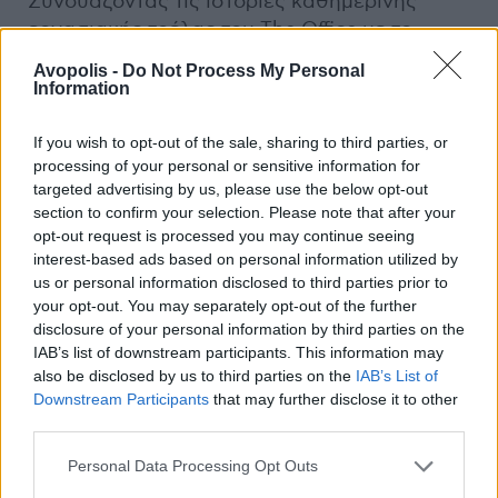
Συνδυάζοντας τις ιστορίες καθημερινής
εργασιακής τρέλας του The Office με το
μυστήριο και το απόκοσμο περιβάλλον του X-
Avopolis -
Do Not Process My Personal
Files, βάζοντας λίγη δόση 70s και παστέλ
Information
χρώματα, η σπαρταριστή αυτή σάτιρα
ιστοριών επιστημονικής (και μη) φαντασίας
If you wish to opt-out of the sale, sharing to third parties, or
processing of your personal or sensitive information for
έχει χιούμορ, καρδιά και τη δική μας Δάφνη
targeted advertising by us, please use the below opt-out
Πατακιά.
section to confirm your selection. Please note that after your
opt-out request is processed you may continue seeing
Από τις 2 Οκτωβρίου και κάθε Δευτέρα στο
interest-based ads based on personal information utilized by
Cinobο
us or personal information disclosed to third parties prior to
your opt-out. You may separately opt-out of the further
disclosure of your personal information by third parties on the
Βερνόν Σουμπουτέξ (Vernon Subutex, 2019)
IAB’s list of downstream participants. This information may
της Κάθι Βερνέι
also be disclosed by us to third parties on the
IAB’s List of
Downstream Participants
that may further disclose it to other
third parties.
Personal Data Processing Opt Outs