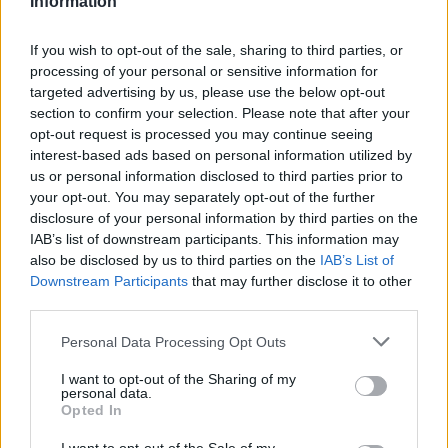
— Channel 4 Dispatches (@C4Dispatches)
Information
September 16, 2023
If you wish to opt-out of the sale, sharing to third parties, or
processing of your personal or sensitive information for
e are basically acting like pimps to
targeted advertising by us, please use the below opt-out
“W
section to confirm your selection. Please note that after your
Russell Brand’s needs.”
opt-out request is processed you may continue seeing
interest-based ads based on personal information utilized by
Serious allegations about Brand’s
us or personal information disclosed to third parties prior to
behaviour in the workplace have been
your opt-out. You may separately opt-out of the further
uncovered.
disclosure of your personal information by third parties on the
IAB’s list of downstream participants. This information may
also be disclosed by us to third parties on the
IAB’s List of
Several women share their shocking stories
Downstream Participants
that may further disclose it to other
with
@C4Dispatches
and
@thetimes
.
third parties.
#C4Dispatches
Personal Data Processing Opt Outs
Brand denies all allegations.
I want to opt-out of the Sharing of my
pic.twitter.com/r2nvA3mYjM
personal data.
Opted In
— Channel 4 Dispatches (@C4Dispatches)