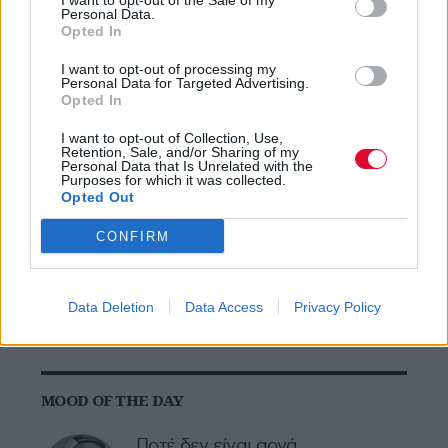
I want to opt-out of the Sale of my
September 17, 2023
Personal Data.
Opted In
I want to opt-out of processing my
Personal Data for Targeted Advertising.
Previous Article
Next Article
Opted In
I want to opt-out of Collection, Use,
Retention, Sale, and/or Sharing of my
Personal Data that Is Unrelated with the
Purposes for which it was collected.
Opted Out
CONFIRM
Ακολούθησε το Avopolis Network στο
Google News
Data Deletion
Data Access
Privacy Policy
MOOD OF THE DAY
Ποτέ δεν είναι αργά,