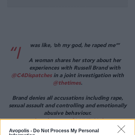
was like, ‘oh my god, he raped me’”
“I
A woman shares her story about her
experiences with Russell Brand with
@C4Dispatches
in a joint investigation with
@thetimes
.
Brand denies all accusations including rape,
sexual assault and controlling and emotionally
abusive behaviour.
pic.twitter.com/XtNV5s91gk
Avopolis -
Do Not Process My Personal