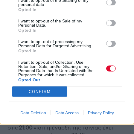
της δημόσιας υγείας και η ομαλή ροή των
I want to opt-out of the Sharing of my
personal data.
θεατών μας στις προβολές, σας
Opted In
ενημερώνουμε ότι:
I want to opt-out of the Sale of my
Personal Data.
-Η είσοδος στον χώρο προβολής θα
Opted In
πραγματοποιείται με
ΔΕΛΤΙΑ
ΕΙΣΟΔΟΥ
από
I want to opt-out of processing my
την
οδό
Ιάκχου
και με αυστηρή τήρηση των
Personal Data for Targeted Advertising.
Opted In
αναγκαίων αποστάσεων μεταξύ των
ενδιαφερόμενων θεατών.
I want to opt-out of Collection, Use,
Retention, Sale, and/or Sharing of my
Personal Data that Is Unrelated with the
-Η διανομή των δελτίων για την προβολή των
Purposes for which it was collected.
Opted Out
ταινιών «Jackie Brown» (Πέμπτη 25 Ιουνίου)
και «Όλα για τη Μητέρα μου» (Παρασκευή 26
CONFIRM
Ιουνίου) θα ξεκινήσει στις
19:30 μέχρι
εξαντλήσεώς τους.
Για την προβολή
του
«
Rocky
Horror
Picture
Show
»
(Σάββατο 27
Data Deletion
Data Access
Privacy Policy
Ιουνίου) η διανομή των δελτίων θα ξεκινήσει
στις
21:00
γιατί η έναρξη της ταινίας έχει