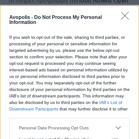
Το πλήρες πρόγραμμα του
10ου
Athens
Open
Air
Film
Festival
θα ανακοινωθεί τις επόμενες
μέρες. Προγραμματισμένες εκδηλώσεις
Avopolis -
Do Not Process My Personal
Information
σε
αγαπημένους
θερινούς κινηματογράφους
,
μετατρέπουν
εμβληματικές
τοποθεσίες της
If you wish to opt-out of the sale, sharing to third parties, or
πόλης σε μαγευτικά υπαίθρια
σινεμά
και
processing of your personal or sensitive information for
προετοιμάζουν μια εντυπωσιακή
drive
-
in
targeted advertising by us, please use the below opt-out
προβολή
, εξασφαλίζοντας σε κάθε
section to confirm your selection. Please note that after your
περίπτωση την αρτιότερη οπτικοακουστική
opt-out request is processed you may continue seeing
εμπειρία και, φυσικά,
τηρώντας
απαρέγκλιτα
interest-based ads based on personal information utilized by
us or personal information disclosed to third parties prior to
τα μέτρα προστασίας της δημόσιας υγείας
your opt-out. You may separately opt-out of the further
και τις αποστάσεις, όπως αυτά προβλέπονται
disclosure of your personal information by third parties on the
για τα θερινά σινεμά.
IAB’s list of downstream participants. This information may
also be disclosed by us to third parties on the
IAB’s List of
ΣΗΜΑΝΤΙΚΕΣ ΟΔΗΓΙΕΣ για την
Downstream Participants
that may further disclose it to other
προσέλευση του κοινού στις προβολές
third parties.
Personal Data Processing Opt Outs
Προκειμένου να διασφαλιστεί η προστασία