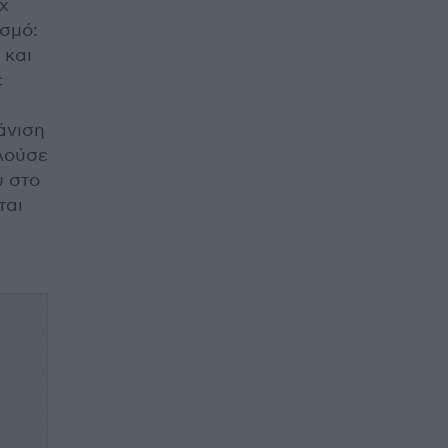
x
ασμό:
 και
ε
άνιση
λούσε
υ στο
ται