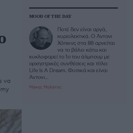
MOOD OF THE DAY
Ποτέ δεν είναι αργά,
ο
κυριολεκτικά. Ο Άντονι
Χόπκινς στα 88 αρνείται
να το βάλει κάτω και
κυκλοφορεί το 1ο του άλμπουμ με
ορχηστρικές συνθέσεις και τίτλο:
Life Is A Dream. Φυσικά και είναι
Άντονι...
s να
Μάκης Μηλάτος
mmy