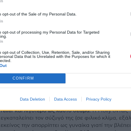
In
o opt-out of the Sale of my Personal Data.
In
to opt-out of processing my Personal Data for Targeted
ing.
In
o opt-out of Collection, Use, Retention, Sale, and/or Sharing
ersonal Data that Is Unrelated with the Purposes for which it
lected.
Out
Η σύνοψη της νέας σειράς
Dying
For
Sex
, που
CONFIRM
προβάλλεται εδώ και λίγες εβδομάδες και στην Ε
από το Disney+, μπορεί να «ανοίγει την όρεξη» για
και BDSM καταστάσεις, η αλήθεια όμως είναι πως
Data Deletion
Data Access
Privacy Policy
όποιες σκηνές σεξ λειτουργούν περισσότερο ως c
relief και λιγότερο ως καυτό θέαμα
. Η Molly όντως
εγκαταλείπει τον σύζυγό της (σε φιλικό κλίμα, εξά
εκείνος την απορρίπτει ως γυναίκα γιατί την βλέπει