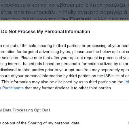
νοσοκομείο και να κατεβάσει μια δίλιτρη γκαζόζα,
είναι από το μπουκάλι, η Molly αναζητά παρηγοριά 
από τον σύντροφό της (
Jay Duplass
), αλλά από την
κολλητή της Nikki (
Jenny Slate
), καταλήγοντας σύν
-
Do Not Process My Personal Information
σε μια συνειδητοποίηση που θα της αλλάξει τη ζωή
έστω, όση της απομένει): Δεν θέλει να αποδεχθεί
to opt-out of the sale, sharing to third parties, or processing of your per
στωικά τη μοίρα της και να επιβιώσει -για όσο- δίπ
formation for targeted advertising by us, please use the below opt-out s
στον (φροντιστικό αλλά απόμακρο ερωτικά) άντρα 
r selection. Please note that after your opt-out request is processed y
-θέλει να πειραματιστεί σεξουαλικά και να εξερευ
eing interest-based ads based on personal information utilized by us or
όλες τις πτυχές της ερωτικής της επιθυμίας. Θέλει
disclosed to third parties prior to your opt-out. You may separately opt-
losure of your personal information by third parties on the IAB’s list of
(το)
ζήσει.
. This information may also be disclosed by us to third parties on the
IA
Participants
that may further disclose it to other third parties.
l Data Processing Opt Outs
o opt-out of the Sharing of my personal data.