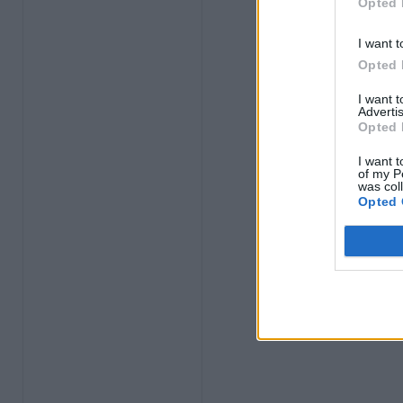
Opted 
I want t
Opted 
I want 
Advertis
Opted 
I want t
of my P
was col
Opted 