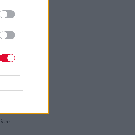
λλάδα
 kinks
οι
omic
λλου