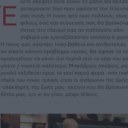
χετε σκεφτεί ποτέ ποιου τα μάτια θα θέλατ
Έ
αντικρύσετε λίγο πριν αφήσετε την τελευτ
σας πνοή; Ή ποιος από τους πολλούς, ίσως
φίλους σας και συγγενείς σας θα βρισκότ
όντως στο πλευρό σας αν παθαίνατε κάτι
σοβαρό και χρειαζόσασταν νοσηλία ή φρον
Ή ποιος σας αγαπάει τόσο βαθειά και ανιδιοτελώς
αν είχατε κάποιο πρόβλημα υγείας, θα άφηνε τα π
προκειμένου να κάνει ό,τι περνά από το χέρι του γι
γίνετε / νιώσετε καλύτερα; Μακάβριες σκέψεις, μα
μυαλό ταξιδεύει προς τα εκεί καμιά φορά -σαν real
check του ποιοι, τελικά, είναι οι άνθρωποι της ζωή
-ολόκληρης της ζωής μας- εκείνοι που θα βρίσκοντ
δίπλα μας, ό,τι κι αν γίνει, μέχρι τέλους.