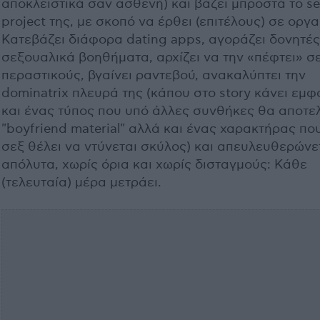
αποκλειστικά σαν ασθενή) και βάζει μπροστά το se
project της, με σκοπό να έρθει (επιτέλους) σε οργ
Κατεβάζει διάφορα dating apps, αγοράζει δονητές
σεξουαλικά βοηθήματα, αρχίζει να την «πέφτει» σ
περαστικούς, βγαίνει ραντεβού, ανακαλύπτει την
dominatrix πλευρά της (κάπου στο story κάνει εμφ
και ένας τύπος που υπό άλλες συνθήκες θα αποτε
"boyfriend material" αλλά και ένας χαρακτήρας πο
σεξ θέλει να ντύνεται σκύλος) και απευλευθερώνε
απόλυτα, χωρίς όρια και χωρίς δισταγμούς: Κάθε
(τελευταία) μέρα μετράει.