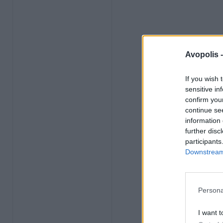
Avopolis 
If you wish 
sensitive in
confirm you
continue se
information 
further disc
participants
Downstream 
Persona
I want t