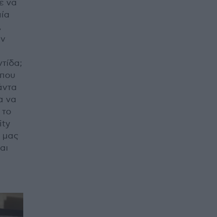
ε να
αία
,
αν
τίδα;
 που
άντα
α να
 το
ity
ς μας
αι