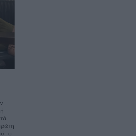
εν
λή
στά
 πρώτη
πό το