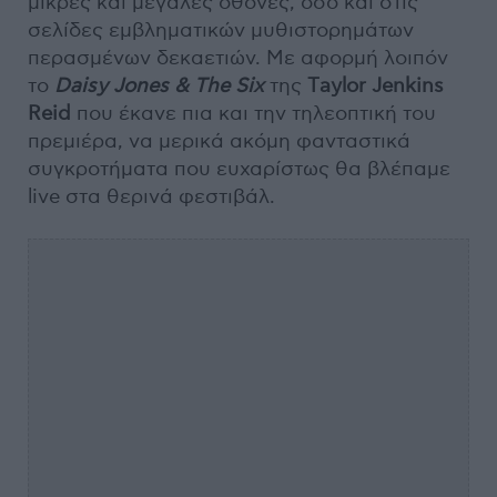
μικρές και μεγάλες οθόνες, όσο και στις
σελίδες εμβληματικών μυθιστορημάτων
περασμένων δεκαετιών. Με αφορμή λοιπόν
το
Daisy
Jones &
The
Six
της
Τ
aylor
Jenkins
Reid
που έκανε πια και την τηλεοπτική του
πρεμιέρα, να μερικά ακόμη φανταστικά
συγκροτήματα που ευχαρίστως θα βλέπαμε
live στα θερινά φεστιβάλ.