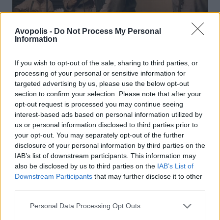
Avopolis -
Do Not Process My Personal
Η fictional μπάντα των Soggy Bottom Boys
Information
από το
O
Brother,
Where
Art
Thou?
των
αδερφών Coen ήταν τόσο μη υπαρκτή, που
If you wish to opt-out of the sale, sharing to third parties, or
processing of your personal or sensitive information for
ούτε καν οι μουσικοί που τραγουδούσαν σε
targeted advertising by us, please use the below opt-out
αυτήν στην πραγματικότητα δεν
section to confirm your selection. Please note that after your
εμφανίζονταν στη μεγάλη οθόνη (ο μουσικός
opt-out request is processed you may continue seeing
Dan Tyminski ερμήνευσε τα vocals του
interest-based ads based on personal information utilized by
χαρακτήρα του George Clooney, ενώ η
us or personal information disclosed to third parties prior to
your opt-out. You may separately opt-out of the further
μουσική παιζόταν από τον ίδιο τον Tyminski
disclosure of your personal information by third parties on the
και τη bluegrass μπάντα του από το
IAB’s list of downstream participants. This information may
Nashville). Σε κάθε περίπτωση, η εν λόγω
also be disclosed by us to third parties on the
IAB’s List of
μπάντα έπαιξε μεγάλο ρόλο στην επιτυχία
Downstream Participants
that may further disclose it to other
της ταινίας, όπως και στο γεγονός ότι αυτή
third parties.
υπήρξε υποψήφια για πολλά αγαλματίδια
Personal Data Processing Opt Outs
Oscar.