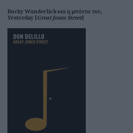
Bucky Wunderlick και
η
μπάντα
του
,
Yesterday [
Great Jones Street
]