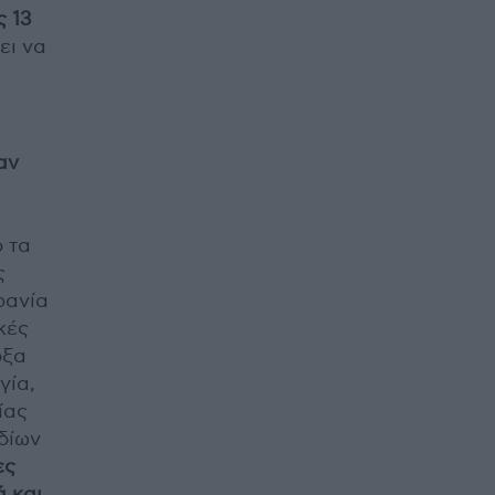
ς 13
ζει να
αν
 τα
ς
ρανία
κές
οξα
γία,
ίας
δίων
ες
ά και