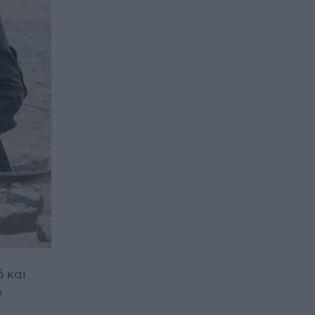
ό και
ό