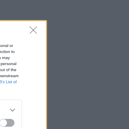
νων
 του
sonal or
ection to
ger
ou may
 personal
είς
out of the
ία
 downstream
πλέον
B’s List of
αι
lay)
mes