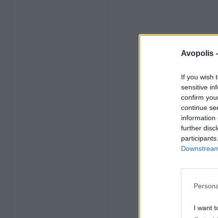
Avopolis 
If you wish 
sensitive in
confirm you
continue se
information 
further disc
participants
Downstream 
Persona
I want t