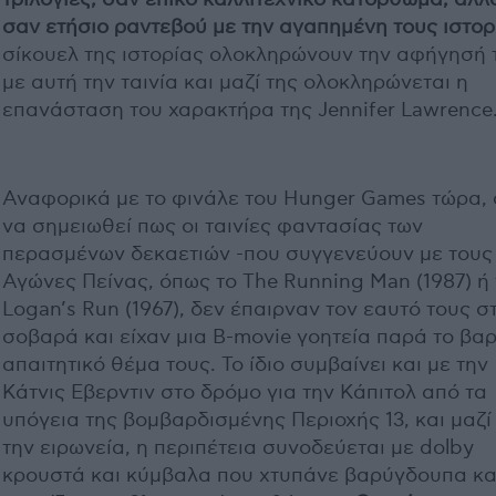
σαν ετήσιο ραντεβού με την αγαπημένη τους ιστορ
σίκουελ της ιστορίας ολοκληρώνουν την αφήγησή 
με αυτή την ταινία και μαζί της ολοκληρώνεται η
επανάσταση του χαρακτήρα της Jennifer Lawrence
Αναφορικά με το φινάλε του Hunger Games τώρα, 
να σημειωθεί πως οι ταινίες φαντασίας των
περασμένων δεκαετιών -που συγγενεύουν με τους
Αγώνες Πείνας, όπως το The Running Man (1987) ή 
Logan’s Run (1967), δεν έπαιρναν τον εαυτό τους σ
σοβαρά και είχαν μια B-movie γοητεία παρά το βα
απαιτητικό θέμα τους. Το ίδιο συμβαίνει και με την
Κάτνις Εβερντιν στο δρόμο για την Κάπιτολ από τα
υπόγεια της βομβαρδισμένης Περιοχής 13, και μαζί
την ειρωνεία, η περιπέτεια συνοδεύεται με dolby
κρουστά και κύμβαλα που χτυπάνε βαρύγδουπα κα