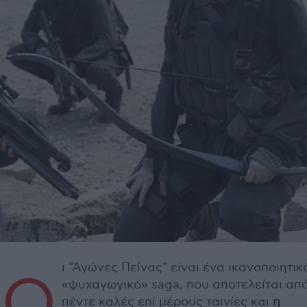
ι "Αγώνες Πείνας" είναι ένα ικανοποιητικ
Ο
«ψυχαγωγικό» saga, που αποτελείται απ
πέντε καλές επί μέρους ταινίες και
η