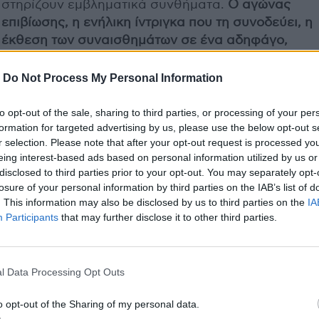
στηρίζουν εμβληματικά συνθήματα.
Ο αγώνας
επιβίωσης, η ενήλικη ίντριγκα που τη συνοδεύει, η
έκθεση των συναισθημάτων σε ένα αδηφάγο,
φιλοθεάμων κοινό που διψάει για ήρωες και
αποδόμηση, η πολιτική απέναντι σε ανθρώπους
-
Do Not Process My Personal Information
εξουσίας και τα κίνητρα ουσία των επαναστατημέ
μαζών, χωνεύονται ελκυστικά και με άριστη χρήση
to opt-out of the sale, sharing to third parties, or processing of your per
formation for targeted advertising by us, please use the below opt-out s
οπλοστασίου ψυχαγωγίας από την ταινία «The Hun
r selection. Please note that after your opt-out request is processed y
Games: Επανάσταση - Μέρος II»
που μπορεί
eing interest-based ads based on personal information utilized by us or
προβάλλεται στις 13/11 στα
Novacinema,
αλλά
μπορ
disclosed to third parties prior to your opt-out. You may separately opt-
να την απολαύσεις όποτε θες
.
Πως; Με την υπηρεσ
losure of your personal information by third parties on the IAB’s list of
Nova On Demand
, που παρέχεται χωρίς καμία επι
. This information may also be disclosed by us to third parties on the
IA
χρέωση σε όλους τους Nova3play συνδρομητές!
Participants
that may further disclose it to other third parties.
Συνδέεις τον αποκωδικοποιητή σου με το internet κ
αποκτάς πρόσβαση στο
Nova On Demand
(plug & p
όπου απολαμβάνεις όποτε θες τόσο το Hunger Ga
l Data Processing Opt Outs
όσο και άλλες ενδιαφέρουσες πρεμιέρες, σειρές,
o opt-out of the Sharing of my personal data.
ντοκιμαντέρ κ.ά.