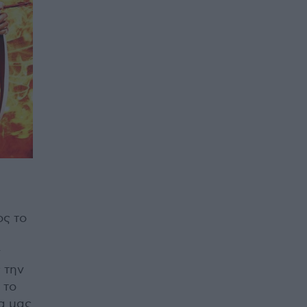
ος το
ν
 την
 το
να μας