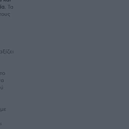
ία
. Τα
τους
.
αξίζει
το
τα
ρύ
 με
ι