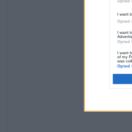
Opted 
I want t
Opted 
I want 
Advertis
Opted 
I want t
of my P
was col
Opted 