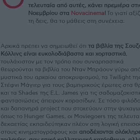
τελευταία από αυτές, κάνει πρεμιέρα στι
Νοεμβρίου στα
Novacinema
!
Το γιατί αξί
τη δεις, θα το μάθεις στη συνέχεια.
Αρχικά πρέπει να σημειωθεί ότι
τα βιβλία της Σουζ
Κόλλινς είναι ευκολοδιάβαστα και χορταστικά
,
τουλάχιστον με τον τρόπο που συναρπαστικά
θεωρούνται τα βιβλία του Νταν Μπράουν γύρω από
μυστικά του αρχαίου αποκρυφισμού, τα Twilight τη
Στέφνι Μάγιερ για τους βαμπιρικούς έρωτες στα θ
και τα Shades της E.L. James για τις σαδομαζοχιστι
φαντασιώσεις άπειρων κορασίδων. Σε τόσο φιλόδ
και δαπανηρά project που στοχεύουν στην ψυχαγω
όπως το Hunger Games, οι Moviegoers της τελευτα
δεκαετίας εκπαιδεύτηκαν πλέον στη λογική επεισο
στους κινηματογράφους και
αποδέχονται ολόκληρ
τριλογίες, σαν επικό καλλιτεχνικό κατόρθωμα, αλλ