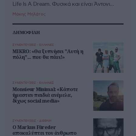
Life Is A Dream. Φυσικά και είναι Άντονι...
Μάκης Μηλάτος
ΔΗΜΟΦΙΛΗ
ΣΥΝΕΝΤΕΥΞΕΙΣ - ΕΛΛΗΝΕΣ
MIKRO: «Θα ξυπνήσει "Αυτή η
πόλη"... που θα πάει!»
ΣΥΝΕΝΤΕΥΞΕΙΣ - ΕΛΛΗΝΕΣ
Monsieur Minimal: «Κάποτε
ήμασταν παιδιά ανέμελα,
δίχως social media»
ΣΥΝΕΝΤΕΥΞΕΙΣ - ΔΙΕΘΝΗ
Ο Markus Füreder
αποκαλύπτει τον άνθρωπο