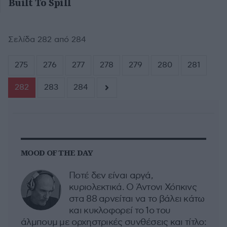
Built To Spill
Σελίδα 282 από 284
275
276
277
278
279
280
281
282
283
284
MOOD OF THE DAY
Ποτέ δεν είναι αργά,
κυριολεκτικά. Ο Άντονι Χόπκινς
στα 88 αρνείται να το βάλει κάτω
και κυκλοφορεί το 1ο του
άλμπουμ με ορχηστρικές συνθέσεις και τίτλο: