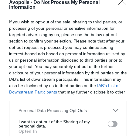
Avopolis -
Do Not Process My Personal
Waits Tom
Information
If you wish to opt-out of the sale, sharing to third parties, or
processing of your personal or sensitive information for
targeted advertising by us, please use the below opt-out
ΝΟΕ 1,1999
ΣΥΝΕΝΤΕΥΞΕΙΣ - ΔΙΕΘΝΗ
Rage Against the Machine
section to confirm your selection. Please note that after your
opt-out request is processed you may continue seeing
interest-based ads based on personal information utilized by
us or personal information disclosed to third parties prior to
your opt-out. You may separately opt-out of the further
disclosure of your personal information by third parties on the
ΜΆΙ 1,1999
ΣΥΝΕΝΤΕΥΞΕΙΣ - ΔΙΕΘΝΗ
IAB’s list of downstream participants. This information may
Hip Hop Girls
also be disclosed by us to third parties on the
IAB’s List of
Downstream Participants
that may further disclose it to other
third parties.
Personal Data Processing Opt Outs
ΜΆΙ 1,1999
ΣΥΝΕΝΤΕΥΞΕΙΣ - ΔΙΕΘΝΗ
Prodigy
I want to opt-out of the Sharing of my
personal data.
Opted In