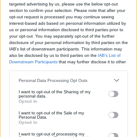
targeted advertising by us, please use the below opt-out
section to confirm your selection. Please note that after your
ΙΟΥΛ 13,2007
ΣΥΝΕΝΤΕΥΞΕΙΣ - ΔΙΕΘΝΗ
opt-out request is processed you may continue seeing
Deadbeat
interest-based ads based on personal information utilized by
us or personal information disclosed to third parties prior to
your opt-out. You may separately opt-out of the further
disclosure of your personal information by third parties on the
ΙΟΥΛ 11,2007
ΣΥΝΕΝΤΕΥΞΕΙΣ - ΔΙΕΘΝΗ
IAB’s list of downstream participants. This information may
Rasmus
also be disclosed by us to third parties on the
IAB’s List of
Downstream Participants
that may further disclose it to other
third parties.
ΙΟΥΛ 11,2007
ΣΥΝΕΝΤΕΥΞΕΙΣ - ΔΙΕΘΝΗ
Bill Laswell
Personal Data Processing Opt Outs
I want to opt-out of the Sharing of my
personal data.
Σελίδα 119 από 144
Opted In
I want to opt-out of the Sale of my
114
115
116
117
118
119
120
121
Personal Data.
Opted In
122
123
I want to opt-out of processing my