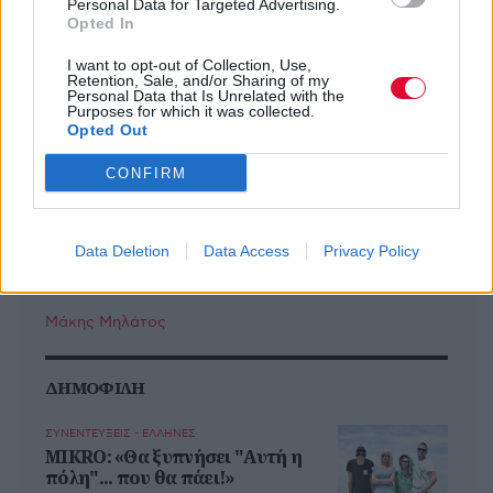
Personal Data for Targeted Advertising.
Opted In
I want to opt-out of Collection, Use,
Retention, Sale, and/or Sharing of my
Personal Data that Is Unrelated with the
MOOD OF THE DAY
Purposes for which it was collected.
Opted Out
Ποτέ δεν είναι αργά,
CONFIRM
κυριολεκτικά. Ο Άντονι Χόπκινς
στα 88 αρνείται να το βάλει κάτω
και κυκλοφορεί το 1ο του
Data Deletion
Data Access
Privacy Policy
άλμπουμ με ορχηστρικές συνθέσεις και τίτλο:
Life Is A Dream. Φυσικά και είναι Άντονι...
Μάκης Μηλάτος
ΔΗΜΟΦΙΛΗ
ΣΥΝΕΝΤΕΥΞΕΙΣ - ΕΛΛΗΝΕΣ
MIKRO: «Θα ξυπνήσει "Αυτή η
πόλη"... που θα πάει!»