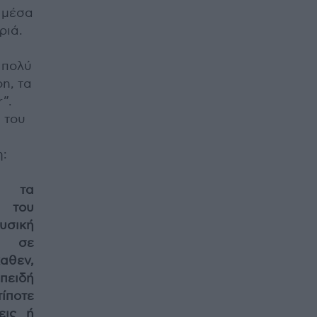
ι μέσα
ριά.
 πολύ
on, τα
”.
α του
η:
ό τα
s του
υσική
υ σε
αθεν,
πειδή
ίποτε
εις ή