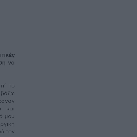
τικές
ση να
π’ το
αβάζω
καναν
ά και
ό μου
ργική
μώ τον