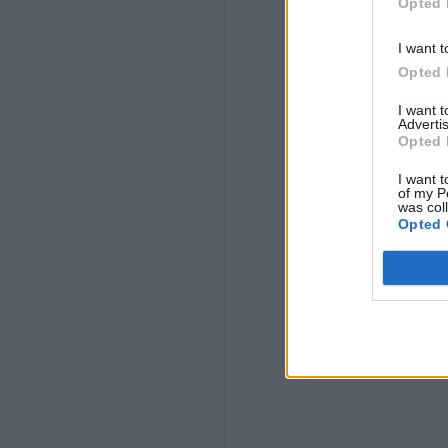
Opted 
I want t
Opted 
I want 
Advertis
Opted 
I want t
of my P
was col
Opted 