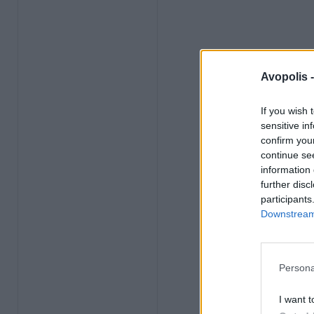
Avopolis 
If you wish 
sensitive in
confirm you
continue se
information 
further disc
participants
Downstream 
Persona
I want t