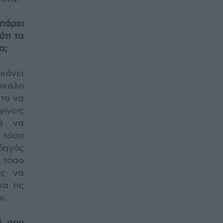
 πάρει
ότι τα
α;
κάνει
σκαλο
 το να
ίνεις
κά να
 τόσο
ηγός
 τόσο
ές να
να τις
ι.
ή σου