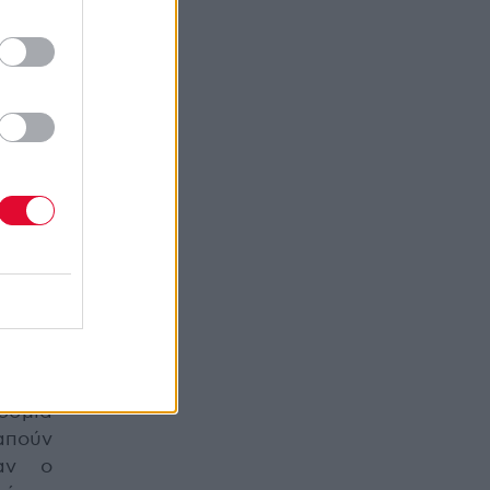
υ;
ουσική
ουν να
ή που
 μιας
 όπως
ρώμα.
εί σε
να την
όλους
όσμια
απούν
ταν ο