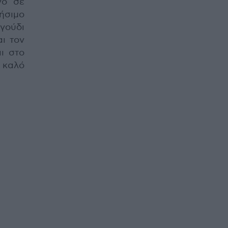
νό σε
ήσιμο
γούδι
αι τον
ι στο
 καλό