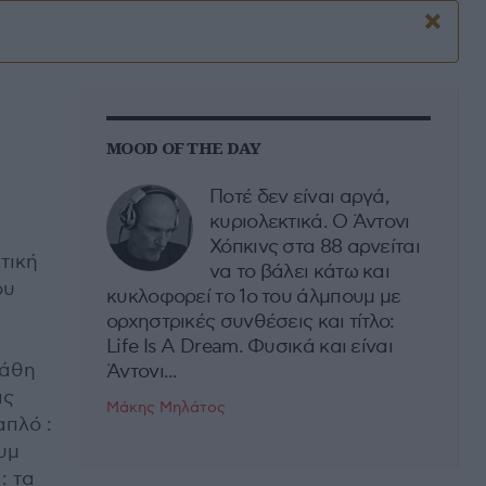
×
MOOD OF THE DAY
Ποτέ δεν είναι αργά,
κυριολεκτικά. Ο Άντονι
Χόπκινς στα 88 αρνείται
τική
να το βάλει κάτω και
ου
κυκλοφορεί το 1ο του άλμπουμ με
ορχηστρικές συνθέσεις και τίτλο:
Life Is A Dream. Φυσικά και είναι
βάθη
Άντονι...
άς
Μάκης Μηλάτος
απλό :
υμ
: τα