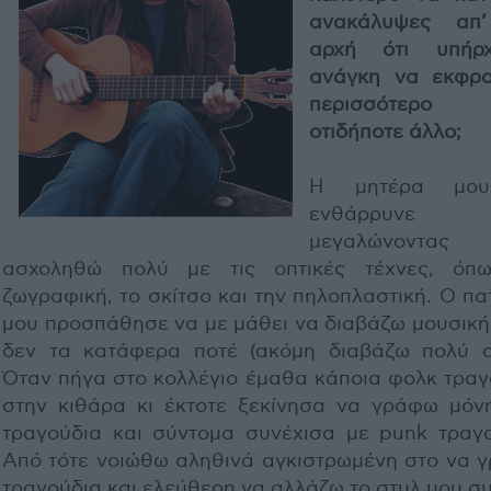
ανακάλυψες απ
αρχή ότι υπήρ
ανάγκη να εκφρα
περισσότερο
οτιδήποτε άλλο;
Η μητέρα μο
ενθάρρυνε
μεγαλώνοντα
ασχοληθώ πολύ με τις οπτικές τέχνες, όπ
ζωγραφική, το σκίτσο και την πηλοπλαστική. Ο π
μου προσπάθησε να με μάθει να διαβάζω μουσική
δεν τα κατάφερα ποτέ (ακόμη διαβάζω πολύ α
Όταν πήγα στο κολλέγιο έμαθα κάποια φολκ τραγ
στην κιθάρα κι έκτοτε ξεκίνησα να γράφω μόν
τραγούδια και σύντομα συνέχισα με punk τραγο
Από τότε νοιώθω αληθινά αγκιστρωμένη στο να 
τραγούδια και ελεύθερη να αλλάζω το στυλ μου σ