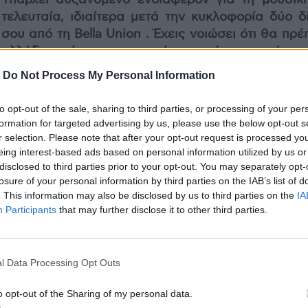
τελευταία, ιδιαίτερα μετά την κυκλοφορία δύο δ
σου από τη Bella Union . Έχεις νοιώσει ότι θα πρέ
αλλάξεις κάτι στη μουσική σου μόνο και μόνο γ
απευθυνθείς σ’ ένα ευρύτερο ακροατήριο;
-
Do Not Process My Personal Information
Όχι, απλά γράφω τραγούδια κι αν πολλοί άνθρωπ
to opt-out of the sale, sharing to third parties, or processing of your per
αγκαλιάσουν, αυτό μου αρκεί! Αλλά ποτέ δεν ξε
formation for targeted advertising by us, please use the below opt-out s
να κάνω «προσιτά» τραγούδια. Γράφω μόνο αυτ
r selection. Please note that after your opt-out request is processed y
eing interest-based ads based on personal information utilized by us or
έρχεται απ’ την καρδιά μου, και είναι θαυμάσιο
disclosed to third parties prior to your opt-out. You may separately opt-
άλλοι άνθρωποι μπορούν να βρουν κάποιο νόη
losure of your personal information by third parties on the IAB’s list of
αυτά.
. This information may also be disclosed by us to third parties on the
IA
Participants
that may further disclose it to other third parties.
Η Nonesuch σε υπόγραψε για την Αμερικάνικη α
Επιπρόσθετα στην παραπάνω ερώτηση, φοβάσαι ότ
μεγάλη δισκογραφική εταιρία όπως εκείνη ίσ
l Data Processing Opt Outs
περιμένει κάτι περισσότερο εύκολο απ’ αυτό που 
και να απαιτήσει από εσένα να ακολουθ
o opt-out of the Sharing of my personal data.