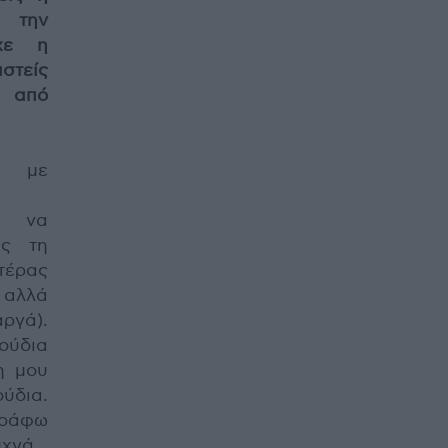
’ την
χε η
στείς
 από
υ με
ς να
ως τη
ατέρας
 αλλά
ργά).
ούδια
η μου
ύδια.
γράφω
υχνά.