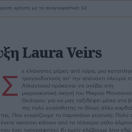
ύρεση χρήστη με το αναγνωριστικό: 62
ξη Laura Veirs
ε ελάχιστες μέρες από τώρα, μια καταπληκ
Σ
τραγουδοποιός απ’ την απέναντι πλευρά τ
Ατλαντικού πρόκειται να ανέβει στη
μικροσκοπική σκηνή του Μικρού Μουσικού
Θεάτρου, για να μας ταξιδέψει μέσα στα 
της πολύ ευαίσθητης το δίχως άλλο καρδι
της. Που γνωρίζουμε το παραπάνω γεγονός; Πολύ 
έχετε ακούσει κάποιο από τα τέσσερα σόλο άλμπο
που έχει ηχογραφήσει; Κι εμείς κλέβουμε λίγο εδώ 