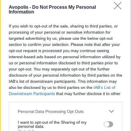
Avopolis -
Do Not Process My Personal
Information
If you wish to opt-out of the sale, sharing to third parties, or
processing of your personal or sensitive information for
targeted advertising by us, please use the below opt-out
section to confirm your selection. Please note that after your
opt-out request is processed you may continue seeing
interest-based ads based on personal information utilized by
us or personal information disclosed to third parties prior to
your opt-out. You may separately opt-out of the further
disclosure of your personal information by third parties on the
IAB’s list of downstream participants. This information may
also be disclosed by us to third parties on the
IAB’s List of
Downstream Participants
that may further disclose it to other
third parties.
ΔΕΚ 18,2012
ΣΥΝΕΝΤΕΥΞΕΙΣ - ΕΛΛΗΝΕΣ
Intravenus: Η μουσική σου ορίζει το πόσο
Personal Data Processing Opt Outs
ανεξάρτητος είσαι και όχι ο τρόπος με τον
οποίον θα την κυκλοφορήσεις...
I want to opt-out of the Sharing of my
personal data.