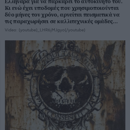
Ελληνάρα για να παρκάρει το αυτοκίνητό του.
Κι ενώ έχει υποδομές που χρησιμοποιούνται
δύο μήνες τον χρόνο, αρνείται πεισματικά να
τις παραχωρήσει σε καλλιτεχνικές ομάδες…
Video:
{youtube}_LHR6jMJgyo{/youtube}