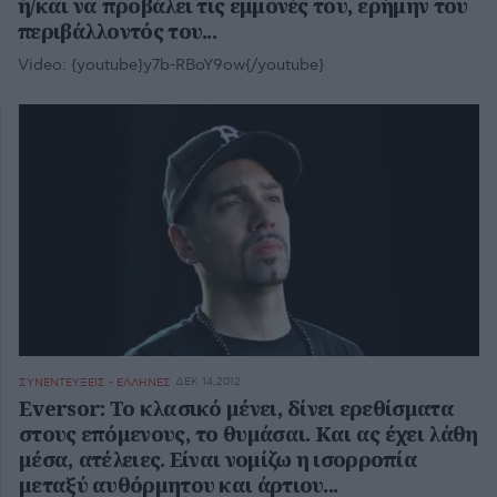
ή/και να προβάλει τις εμμονές του, ερήμην του
περιβάλλοντός του...
Video:
{youtube}y7b-RBoY9ow{/youtube}
ΔΕΚ 14,2012
ΣΥΝΕΝΤΕΥΞΕΙΣ - ΕΛΛΗΝΕΣ
Eversor: Το κλασικό μένει, δίνει ερεθίσματα
στους επόμενους, το θυμάσαι. Και ας έχει λάθη
μέσα, ατέλειες. Είναι νομίζω η ισορροπία
μεταξύ αυθόρμητου και άρτιου...