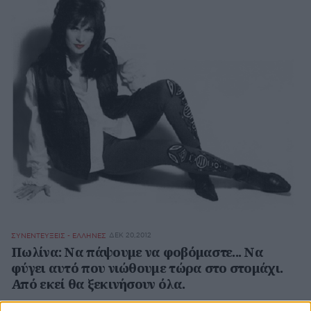
ΔΕΚ 20,2012
ΣΥΝΕΝΤΕΥΞΕΙΣ - ΕΛΛΗΝΕΣ
Πωλίνα: Να πάψουμε να φοβόμαστε... Να
φύγει αυτό που νιώθουμε τώρα στο στομάχι.
Από εκεί θα ξεκινήσουν όλα.
Video:
{youtube}YI9eQOPikIo{/youtube}