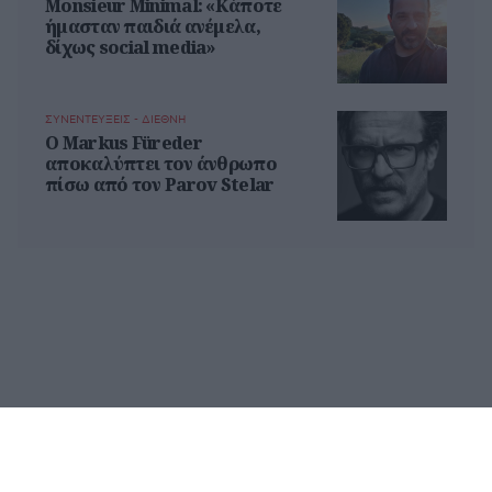
Monsieur Minimal: «Κάποτε
ήμασταν παιδιά ανέμελα,
δίχως social media»
ΣΥΝΕΝΤΕΥΞΕΙΣ - ΔΙΕΘΝΗ
Ο Markus Füreder
αποκαλύπτει τον άνθρωπο
πίσω από τον Parov Stelar