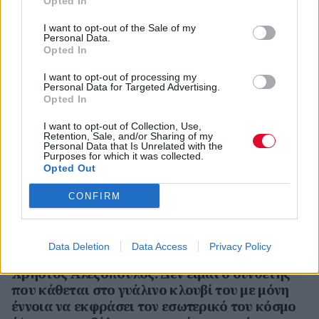
Opted In
Video:
{youtube}-28hrH4Zmkk{/youtube}
I want to opt-out of the Sale of my
Personal Data.
Opted In
I want to opt-out of processing my
Personal Data for Targeted Advertising.
Opted In
I want to opt-out of Collection, Use,
Retention, Sale, and/or Sharing of my
Personal Data that Is Unrelated with the
Purposes for which it was collected.
Opted Out
CONFIRM
Data Deletion
Data Access
Privacy Policy
ΔΕΚ 17,2012
ΣΥΝΕΝΤΕΥΞΕΙΣ - ΕΛΛΗΝΕΣ
Χρήστος Αλεξόπουλος: Δεν είμαι ο συνθέτης
που κάθεται στο γυάλινο κλουβί του με μόνη
έννοια να εκφράσει τον εσωτερικό του κόσμο