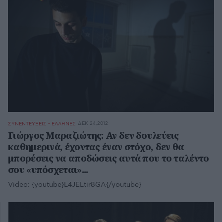
ΔΕΚ 24,2012
ΣΥΝΕΝΤΕΥΞΕΙΣ - ΕΛΛΗΝΕΣ
Γιώργος Μαραζιώτης: Αν δεν δουλεύεις
καθημερινά, έχοντας έναν στόχο, δεν θα
μπορέσεις να αποδώσεις αυτά που το ταλέντο
σου «υπόσχεται»...
Video:
{youtube}L4JELtir8GA{/youtube}