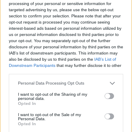
σε ετήσια βάση; Θα ήταν αυτό εφικτό;
processing of your personal or sensitive information for
targeted advertising by us, please use the below opt-out
section to confirm your selection. Please note that after your
Σπύρος Μάνεσης:
Θα το θέλαμε πολύ. Το αν
opt-out request is processed you may continue seeing
interest-based ads based on personal information utilized by
το καταφέρουμε θα εξαρτηθεί από πολλούς
us or personal information disclosed to third parties prior to
παράγοντες. Σίγουρα μετά τη φετινή
your opt-out. You may separately opt-out of the further
εμπειρία θα γνωρίζουμε ήδη σε μεγάλο
disclosure of your personal information by third parties on the
βαθμό το πώς θα πάνε τα πράγματα του
IAB’s list of downstream participants. This information may
χρόνου.
also be disclosed by us to third parties on the
IAB’s List of
Downstream Participants
that may further disclose it to other
third parties.
Personal Data Processing Opt Outs
Διονύσης Μπουκουβάλας:
Κάθε αρχή και
I want to opt-out of the Sharing of my
δύσκολη. Τα πράγματα θα είναι πολύ
personal data.
ευκολότερα την επόμενη φορά. Και στόχος
Opted In
μας είναι κάθε χρονιά το φεστιβάλ να είναι
I want to opt-out of the Sale of my
όλο και καλύτερο. Σίγουρα θέλουμε να
Personal Data.
Opted In
γίνεται σε ετήσια βάση. Πιστεύω ότι μια