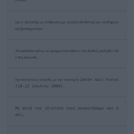
και ο Διονύσης ως άνθρωπος με ποικίλη συνθετική και επιστημονι
κή δραστηριότητα. 
Αποφάσισαν φέτος να πραγματοποιήσουν ένα διεθνές φεστιβάλ τζα
ζ στη Ζάκυνθο, 
την κοινή τους πατρίδα, με την επωνυμία 
Z
ante 
J
azz 
Festival
(10-12 Ιουλίου 2009). 
Με αυτή την ιδιότητα τους συναντήσαμε και π
άλι…