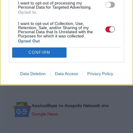
οργάνωση πρέπει να έχει συνέπεια και
I want to opt-out of processing my
Personal Data for Targeted Advertising.
συνέχεια αν θέλει να πετύχει πράγματα.
Opted In
Μόνο έτσι γίνεται μέρος της συνείδησης του
κόσμου και αποκτά τη δύναμη να αλλάξει την
I want to opt-out of Collection, Use,
Retention, Sale, and/or Sharing of my
κατάσταση προς το καλύτερο, πράγμα
Personal Data that Is Unrelated with the
Purposes for which it was collected.
απαραίτητο τόσο στο νησί μας, όσο και στην
Opted Out
Ελλάδα γενικότερα.
CONFIRM
Previous Article
Next Article
Data Deletion
Data Access
Privacy Policy
Ακολούθησε το Avopolis Network στο
Google News