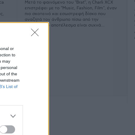
ca
Μετά το φαινόμενο του "Brat", η Charli XCX
επιστρέφει με το "Music, Fashion, Film", έναν
ς,
πιο σκοτεινό και εσωστρεφή δίσκο που
αναζητά τον άνθρωπο πίσω από την
περσόνα. Το αποτέλεσμα είναι συχνά...
sonal or
ection to
ou may
 personal
out of the
 downstream
B’s List of