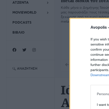
metal δίσκοι του Ιουλ
ΑΤΖΕΝΤΑ
Κάθε μήνα ο Δημήτρης Τσούπρ
μας παρουσιάζει τους τέσσε
MOVIEWORLD
ξεχώρισε από το ευρύ φάσμα
metal. Εδώ ο απολογισμός το
PODCASTS
Avopolis 
ΒΙΒΛΙΟ
If you wish 
sensitive in
confirm you
continue se
information 
further disc
ΑΝΑΖΉΤΗΣΗ
participants
Downstream 
Idiot Pr
Persona
Alone a
I want t