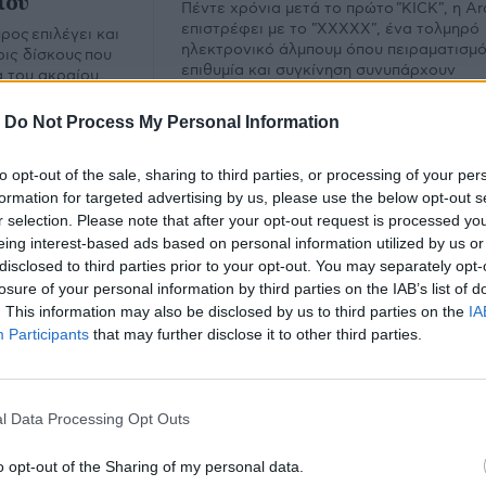
ίου
Πέντε χρόνια μετά το πρώτο "KICK", η Ar
επιστρέφει με το "XXXXX", ένα τολμηρό
ος επιλέγει και
ηλεκτρονικό άλμπουμ όπου πειραματισμό
ρις δίσκους που
επιθυμία και συγκίνηση συνυπάρχουν
 του ακραίου
εκρηκτικά.
υ Ιουλίου.
-
Do Not Process My Personal Information
to opt-out of the sale, sharing to third parties, or processing of your per
formation for targeted advertising by us, please use the below opt-out s
r selection. Please note that after your opt-out request is processed y
eing interest-based ads based on personal information utilized by us or
disclosed to third parties prior to your opt-out. You may separately opt-
losure of your personal information by third parties on the IAB’s list of
. This information may also be disclosed by us to third parties on the
IA
Participants
that may further disclose it to other third parties.
ayer: Nick Cave
l Data Processing Opt Outs
t Alexandra Palace
o opt-out of the Sharing of my personal data.