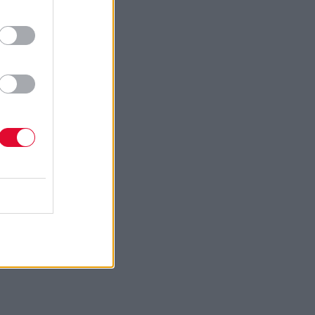
φάνιση #
αν