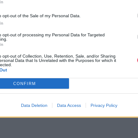
In
υ.
Εμ
Φίλτρο
Καθαρισμός
o opt-out of the Sale of my Personal Data.
In
οχαιρετισμός στον Ozzy: Μια κηδεία σ
to opt-out of processing my Personal Data for Targeted
riff αντί για ψαλμούς
ing.
In
o opt-out of Collection, Use, Retention, Sale, and/or Sharing
ersonal Data that Is Unrelated with the Purposes for which it
lected.
Out
CONFIRM
Data Deletion
Data Access
Privacy Policy