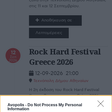
ξανά στην Τεχνόπολη Δήμου Αθηναίων,
στις 11 και 12 Σεπτεμβρίου.
Αποθήκευση σε
Λεπτομέρειες
Rock Hard Festival
12
Σεπ
Greece 2026
2026
12-09-2026
21:00
Τεχνόπολη Δήμου Αθηναίων
H 2η έκδοση του Rock Hard Festival
Greece θα πραγματοποιηθεί το 2026,
ξανά στην Τεχνόπολη Δήμου Αθηναίων,
Avopolis -
Do Not Process My Personal
στις 11 και 12 Σεπτεμβρίου.
Information