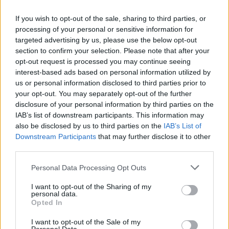
If you wish to opt-out of the sale, sharing to third parties, or
Αποθήκευση σε
processing of your personal or sensitive information for
targeted advertising by us, please use the below opt-out
Λεπτομέρειες
section to confirm your selection. Please note that after your
opt-out request is processed you may continue seeing
interest-based ads based on personal information utilized by
Φ hill Sessions: Le
us or personal information disclosed to third parties prior to
25
your opt-out. You may separately opt-out of the further
Σεπ
Trio Joubran
2026
disclosure of your personal information by third parties on the
IAB’s list of downstream participants. This information may
also be disclosed by us to third parties on the
IAB’s List of
25-09-2026
21:15
Downstream Participants
that may further disclose it to other
Θέατρο Δόρα Στράτου
third parties.
34.00€
Personal Data Processing Opt Outs
I want to opt-out of the Sharing of my
Οι Le Trio Joubran θα βρεθούν την
personal data.
Opted In
Παρασκευή 25 Σεπτεμβρίου, στο θέατρο
«Δόρα Στράτου».
I want to opt-out of the Sale of my