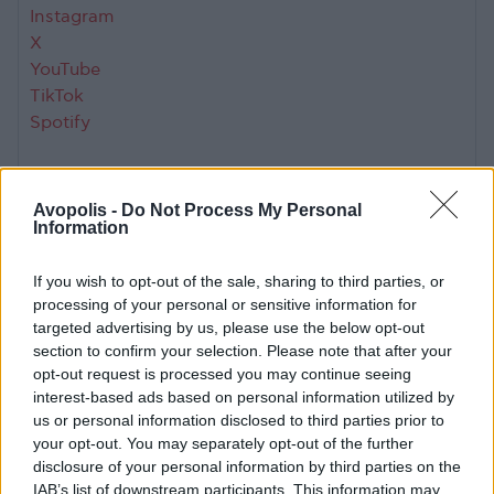
Instagram
Χ
YouTube
TikTok
Spotify
Tην Τρίτη 30 Ιουνίου οι Sylosis, η μπάντα του
Avopolis -
Do Not Process My Personal
σπουδαίου Josh Middleton, προστίθενται στην
Information
ιστορική βραδιά των Megadeth και Sepultura.
If you wish to opt-out of the sale, sharing to third parties, or
Οι Sylosis συγκαταλέγονται εδώ και χρόνια στις
processing of your personal or sensitive information for
σημαντικότερες δυνάμεις του σύγχρονου
targeted advertising by us, please use the below opt-out
section to confirm your selection. Please note that after your
βρετανικού metal. Με επικεφαλής τον Josh
opt-out request is processed you may continue seeing
Middleton, κιθαρίστα και μέλος των Architects την
interest-based ads based on personal information utilized by
περίοδο 2018-2023, το συγκρότημα έχει
us or personal information disclosed to third parties prior to
διαμορφώσει έναν ξεχωριστό ήχο που συνδυάζει
your opt-out. You may separately opt-out of the further
thrash, melodic death metal και progressive
disclosure of your personal information by third parties on the
στοιχεία, μέσα από δίσκους όπως τα “Conclusion
IAB’s list of downstream participants. This information may