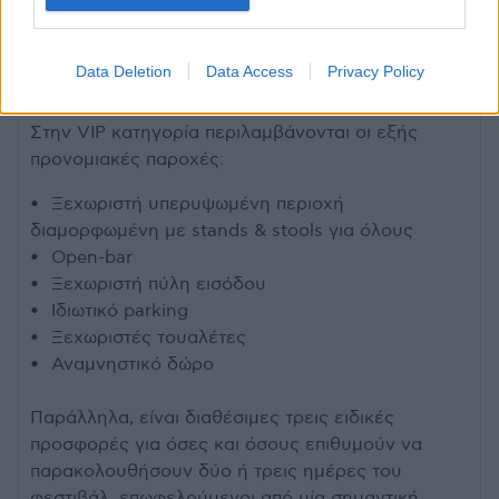
175€ (VIP)
• Megadeth, Sepultura, Sylosis (30/6, Πλατεία
Data Deletion
Data Access
Privacy Policy
Νερού): 63€ (General Admission), 175€ (VIP)
Στην VIP κατηγορία περιλαμβάνονται οι εξής
προνομιακές παροχές:
• Ξεχωριστή υπερυψωμένη περιοχή
διαμορφωμένη με stands & stools για όλους
• Open-bar
• Ξεχωριστή πύλη εισόδου
• Ιδιωτικό parking
• Ξεχωριστές τουαλέτες
• Αναμνηστικό δώρο
Παράλληλα, είναι διαθέσιμες τρεις ειδικές
προσφορές για όσες και όσους επιθυμούν να
παρακολουθήσουν δύο ή τρεις ημέρες του
φεστιβάλ, επωφελούμενοι από μία σημαντική