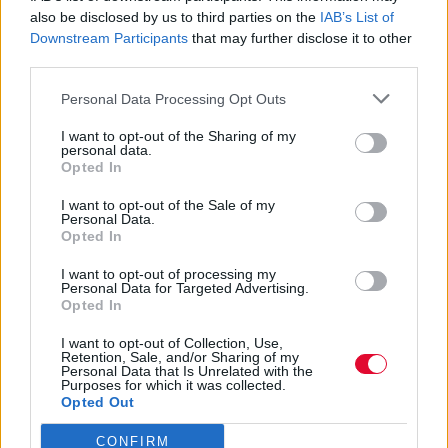
Of An Age”, “Edge Of The Earth”, “Monolith” και
also be disclosed by us to third parties on the
IAB’s List of
Downstream Participants
that may further disclose it to other
“Cycle Of Suffering”.
third parties.
Φέτος επέστρεψαν με το νέο άλμπουμ τους, “The
New Flesh”, έναν δίσκο που γεννήθηκε μέσα από
Personal Data Processing Opt Outs
τη δυναμική των ασταμάτητων ζωντανών
εμφανίσεων των τελευταίων χρόνων και
I want to opt-out of the Sharing of my
personal data.
αποτυπώνει ιδανικά την πιο επιθετική και άμεση
Opted In
πλευρά του συγκροτήματος. Το καλοκαίρι, οι
I want to opt-out of the Sale of my
Sylosis ξεκινούν τη μεγαλύτερη και πιο φιλόδοξη
Personal Data.
περιοδεία της μέχρι τώρα πορείας τους, έτοιμοι να
Opted In
περάσουν στο επόμενο επίπεδο του παγκόσμιου
I want to opt-out of processing my
metal στερεώματος.
Personal Data for Targeted Advertising.
Opted In
Η διάθεση των εισιτηρίων συνεχίζεται.
I want to opt-out of Collection, Use,
Retention, Sale, and/or Sharing of my
Personal Data that Is Unrelated with the
Πιο αναλυτικά:
Purposes for which it was collected.
Opted Out
• Three Days Grace, Black Veil Brides, Overgrown
(28/6, Πλατεία Νερού): 60€ (General Admission),
CONFIRM