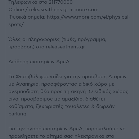
Τηλεφωνικά στο 211770000
Online / releaseathens.gr + more.com
Φυσικά σημεία: https://www.more.com/el/physical-
spots/
Όλες οι πληροφορίες (τιμές, πρόγραμμα,
πρόσβαση) στο releaseathens.gr
Διάθεση εισιτηρίων ΑμεΑ:
Το Φεστιβάλ φροντίζει για την πρόσβαση Ατόμων
με Αναπηρία, προσφέροντας ειδικό χώρο με
ανεμπόδιστη θέα προς τη σκηνή. Ο ειδικός χώρος
είναι προσβάσιμος με αμαξίδιο, διαθέτει
καθίσματα, ξεχωριστές τουαλέτες & δωρεάν
parking.
Για την αγορά εισιτηρίων ΑμεΑ, παρακαλούμε να
προωθήσετε το αίτημά σας ηλεκτρονικά στο