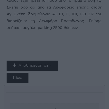
χώρος εξυπηρετείται τόσο από το Τραμ στάση Αγ.
Σκέπη όσο και από τα Λεωφορεία επίσης στάση
Αγ. Σκέπη, δρομολόγια Α1, Β1, Γ1, 101, 130, 217 που
διασχίζουν τη Λεωφόρο Ποσειδώνος. Επίσης,
υπάρχει μεγάλο parking 2500 θέσεων.
Αποθήκευση σε
Πίσω