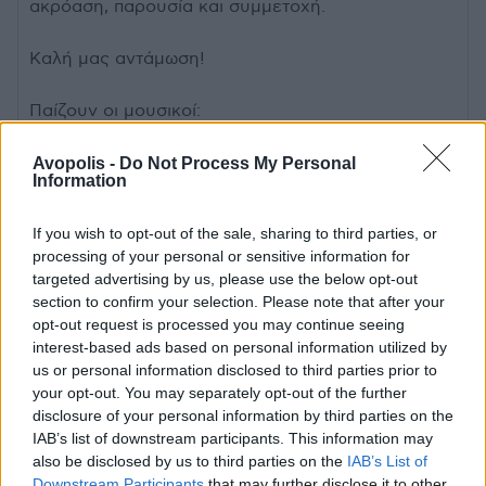
ακρόαση, παρουσία και συμμετοχή.
Καλή μας αντάμωση!
Παίζουν οι μουσικοί:
Δημήτρης Τσόλης – τύμπανα
Γιώργος Θεοδωρακόπουλος – πλήκτρα, μπάσο
Avopolis -
Do Not Process My Personal
Information
Ευριπίδης Ζεμενίδης – κιθάρες, ενορχηστρώσεις
If you wish to opt-out of the sale, sharing to third parties, or
Official website
processing of your personal or sensitive information for
targeted advertising by us, please use the below opt-out
Οι πόρτες ανοίγουν στις 20.00
section to confirm your selection. Please note that after your
Ώρα Έναρξης: 21.30
opt-out request is processed you may continue seeing
interest-based ads based on personal information utilized by
Όλες οι θέσεις είναι καθήμενων.
us or personal information disclosed to third parties prior to
your opt-out. You may separately opt-out of the further
Τιμές Εισιτηρίων:
disclosure of your personal information by third parties on the
IAB’s list of downstream participants. This information may
Προπώληση: 20€ | Θέσεις χωρίς πλάτη: 17€
also be disclosed by us to third parties on the
IAB’s List of
(περιορισμένες)
Downstream Participants
that may further disclose it to other