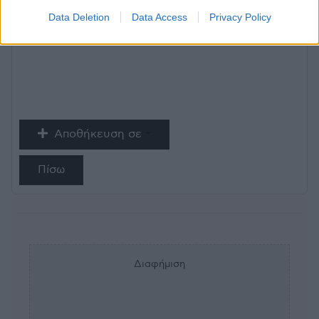
**Η είσοδος των ΑΜΕΑ γίνεται από την νότια
Data Deletion
Data Access
Privacy Policy
είσοδο μέσω του πάρκινγκ (οδός Αρακύνθου).
Αποθήκευση σε
Πίσω
Διαφήμιση