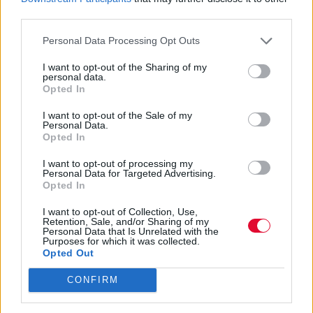
Ταμείο: 23€
third parties.
Προπώληση Εισιτηρίων:
Personal Data Processing Opt Outs
Online
I want to opt-out of the Sharing of my
Φυσικά Σημεία
MORE
personal data.
Opted In
Πληροφορίες για τον χώρο -
Θέατρο Δόρα Στράτου
I want to opt-out of the Sale of my
Personal Data.
Opted In
Το θέατρο «Δόρα Στράτου» βρίσκεται απέναντι
I want to opt-out of processing my
Personal Data for Targeted Advertising.
από την Ακρόπολη, στην πίσω πλευρά του Λόφου
Opted In
Φιλοπάππου. Κατασκευάστηκε το 1963 ειδικά για
I want to opt-out of Collection, Use,
το μουσικοχορευτικό συγκρότημα «Δόρα
Retention, Sale, and/or Sharing of my
Personal Data that Is Unrelated with the
Στράτου», με μόνιμο σκηνικό του Σπύρου
Purposes for which it was collected.
Opted Out
Βασιλείου.
CONFIRM
Πρόσβαση:
https://www.grdance.org/access/