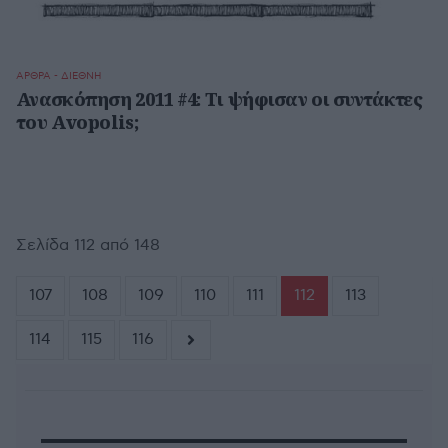
ΑΡΘΡΑ - ΔΙΕΘΝΗ
Ανασκόπηση 2011 #4: Τι ψήφισαν οι συντάκτες
του Avopolis;
Σελίδα 112 από 148
107
108
109
110
111
112
113
114
115
116