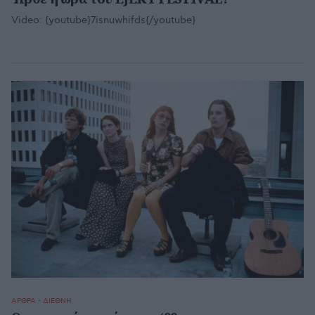
Video:
{youtube}7isnuwhifds{/youtube}
ΑΡΘΡΑ - ΔΙΕΘΝΗ