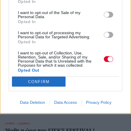
Αποκλειστικές συνεντεύξεις στο Avopolis
Opted In
Video:
{youtube}QRqsvZ1iRmY{/youtube}
I want to opt-out of the Sale of my
{youtube}0ml3cIKFOSU{/youtube}
Personal Data.
Opted In
{youtube}dXRHQ4T6iaE{/youtube}
I want to opt-out of processing my
Personal Data for Targeted Advertising.
Opted In
I want to opt-out of Collection, Use,
Retention, Sale, and/or Sharing of my
Personal Data that Is Unrelated with the
Purposes for which it was collected.
Opted Out
CONFIRM
Data Deletion
Data Access
Privacy Policy
ΑΡΘΡΑ - ΔΙΕΘΝΗ
Ήρθε η ώρα του EJEKT FESTIVAL!