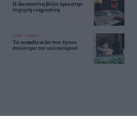
Η δικαιοσύνη βάζει όρια στην
τεχνητή νοημοσύνη
ΑΡΘΡΑ - ΔΙΕΘΝΗ
Τα soundtracks που έγιναν
συνώνυμα του καλοκαιριού