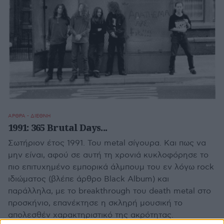
ΑΡΘΡΑ - ΔΙΕΘΝΗ
1991: 365 Brutal Days...
Σωτήριον έτος 1991. Του metal σίγουρα. Και πως να
μην είναι, αφού σε αυτή τη χρονιά κυκλοφόρησε το
πιο επιτυχημένο εμπορικά άλμπουμ του εν λόγω rock
ιδιώματος (βλέπε άρθρο Black Album) και
παράλληλα, με το breakthrough του death metal στο
προσκήνιο, επανέκτησε η σκληρή μουσική το
απολεσθέν χαρακτηριστικό της ακρότητας.