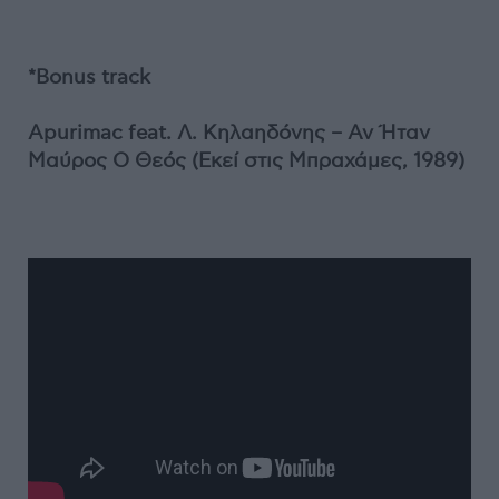
*B
onus
track
Apurimac
feat
. Λ. Κηλαηδόνης – Αν Ήταν
Μαύρος Ο Θεός (Εκεί στις Μπραχάμες, 1989)