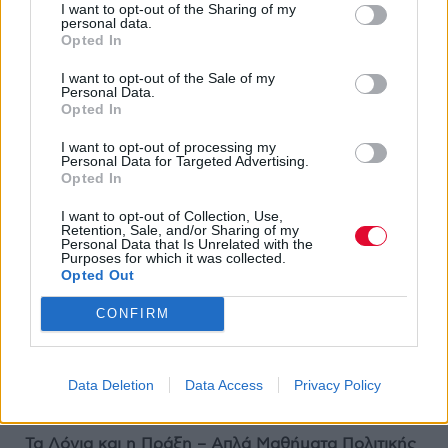
I want to opt-out of the Sharing of my
personal data.
Opted In
I want to opt-out of the Sale of my
Personal Data.
Opted In
I want to opt-out of processing my
Personal Data for Targeted Advertising.
Opted In
I want to opt-out of Collection, Use,
Ο Κύκλος (το δισκοπωλείο) ήταν στην
Retention, Sale, and/or Sharing of my
Καραγιώργη Σερβίας(…) Παραμονή
Personal Data that Is Unrelated with the
Purposes for which it was collected.
Χριστουγέννων. Γινόταν πάντα οι
Opted Out
μεγαλύτερες πωλήσεις δίσκων του χρόνου.
CONFIRM
(…) Εκείνη την ημέρα, μου είπε η Μιράντα (η
πωλήτρια), πούλησε 1000 κομμάτια ο δίσκος.
Data Deletion
Data Access
Privacy Policy
Τα Λόγια και η Πράξη – Απλά Μαθήματα Πολιτικής