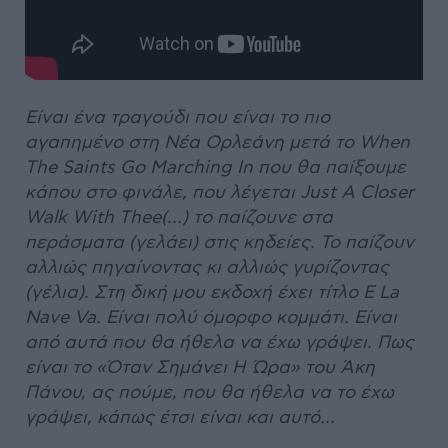
Είναι ένα τραγούδι που είναι το πιο
αγαπημένο στη Νέα Ορλεάνη μετά το
When
The
Saints
Go
Marching
In
που θα παίξουμε
κάπου στο φινάλε, που λέγεται
Just
A
Closer
Walk
With
Thee
(…) το παίζουνε στα
περάσματα (γελάει) στις κηδείες. Το παίζουν
αλλιώς πηγαίνοντας κι αλλιώς γυρίζοντας
(γέλια). Στη δική μου εκδοχή έχει τίτλο
E
La
Nave
Va
. Είναι πολύ όμορφο κομμάτι. Είναι
από αυτά που θα ήθελα να έχω γράψει. Πως
είναι το «Όταν Σημάνει Η Ώρα» του Άκη
Πάνου, ας πούμε, που θα ήθελα να το έχω
γράψει, κάπως έτσι είναι και αυτό…