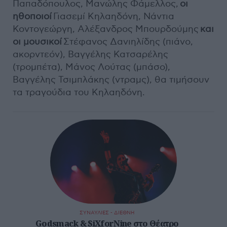
Παπαδόπουλος, Μανώλης Φάμελλος,
οι
ηθοποιοί
Γιασεμί Κηλαηδόνη, Νάντια
Κοντογεώργη, Αλέξανδρος Μπουρδούμης
και
οι μουσικοί
Στέφανος Δανιηλίδης (πιάνο,
ακορντεόν), Βαγγέλης Κατσαρέλης
(τρομπέτα), Μάνος Λούτας (μπάσο),
Βαγγέλης Τσιμπλάκης (ντραμς), θα τιμήσουν
τα τραγούδια του Κηλαηδόνη.
ΣΥΝΑΥΛΙΕΣ - ΔΙΕΘΝΗ
Godsmack & SiXforNine στο Θέατρο