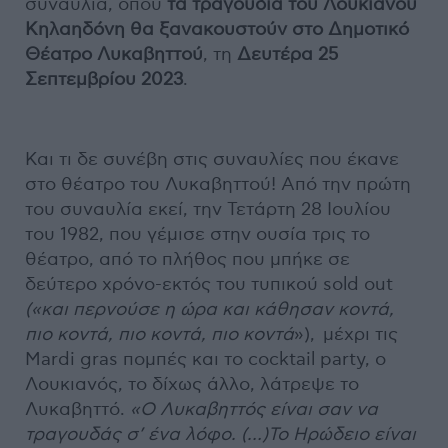
συναυλία, όπου
τα τραγούδια τού Λουκιανού
Κηλαηδόνη θα ξανακουστούν στο Δημοτικό
Θέατρο Λυκαβηττού
, τη
Δευτέρα 25
Σεπτεμβρίου 2023
.
Και τι δε συνέβη στις συναυλίες που έκανε
στο θέατρο του Λυκαβηττού! Από την πρώτη
του συναυλία εκεί, την Τετάρτη 28 Ιουλίου
του 1982, που γέμισε στην ουσία τρις το
θέατρο, από το πλήθος που μπήκε σε
δεύτερο χρόνο-εκτός του τυπικού sold out
(«και περνούσε η ώρα και κάθησαν κοντά,
πιο κοντά, πιο κοντά, πιο κοντά
»), μέχρι τις
Mardi gras πομπές και το cocktail party, ο
Λουκιανός, το δίχως άλλο, λάτρεψε το
Λυκαβηττό.
«Ο Λυκαβηττός είναι σαν να
τραγουδάς σ’ ένα λόφο. (…)Το Ηρώδειο είναι