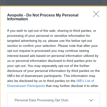
Avopolis -
Do Not Process My Personal
Information
«Ναι, το κόκκινο βινύλιο, το οποίο το έψαχνα
πριν από καιρό κι έχει γίνει πια μαύρο,
If you wish to opt-out of the sale, sharing to third parties, or
σκούρο βυσσινί δηλαδή. Στο φως
processing of your personal or sensitive information for
καταλαβαίνεις ότι δεν είναι μαύρο αλλά μετά
targeted advertising by us, please use the below opt-out
section to confirm your selection. Please note that after your
από τριανταπέντε χρόνια…».
Κι είτε κι η δική
opt-out request is processed you may continue seeing
σας κόπια παραμένει κόκκινη είτε όχι, τα
interest-based ads based on personal information utilized by
λόγια του Νεγρεπόντη πάντα επίκαιρα, κι
us or personal information disclosed to third parties prior to
ένας δίσκος πραγματικά σπουδαίος.
your opt-out. You may separately opt-out of the further
disclosure of your personal information by third parties on the
IAB’s list of downstream participants. This information may
also be disclosed by us to third parties on the
IAB’s List of
Downstream Participants
that may further disclose it to other
Ντροπή Τέτοιο Παιδί – Μικροαστικά, 1973
third parties.
Personal Data Processing Opt Outs