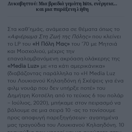
Λυκαβηττού: Μια βραδιά γεμάτη hits, ενέργεια...
και μια παράξενη λήθη
Στα καθ’ημάς, ανάμεσα σε θέματα όπως το
«Αφιέρωμα Στη Ζωή της Πόλης»
που κλείνει
το LP του
«Η Πόλη Μας»
του ’70 με Μητσιά
και Μοσχολιού, μέχρις την
επαναλαμβανόμενη ακρόαση ολάκερης της
«
Media
Luz
»
με «τα κάτι αμερικάνικα»
(διαβάζοντας παράλληλα το «Η Media Luz
του Λουκιανού Κηλαηδόνη ή Σκέψεις για ένα
φιλμ νουάρ που δεν υπήρξε ποτέ» του
Δημήτρη Κοτσέλη από το τεύχος 6 του πολάρ
– Ιούλιος, 2020), μπήκαμε στον πειρασμό να
βάλουμε σε μια σειρά 10 -ας το τονίσουμε
προς αποφυγή παρεξηγήσεων- αγαπημένα
μας τραγούδια του Λουκιανού Κηλαηδόνη. 10