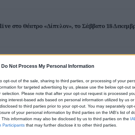
live στο Θέατρο «Δίπυλον», το Σάββατο 18 Δεκεμβρ
 Ελλάδα! Η προπώληση συνεχίζεται- Εξασφάλισε
-
Do Not Process My Personal Information
 σου!
to opt-out of the sale, sharing to third parties, or processing of your per
formation for targeted advertising by us, please use the below opt-out s
r selection. Please note that after your opt-out request is processed y
eing interest-based ads based on personal information utilized by us or
disclosed to third parties prior to your opt-out. You may separately opt-
κλοφορίες της εβδομάδας.
losure of your personal information by third parties on the IAB’s list of
. This information may also be disclosed by us to third parties on the
IA
Participants
that may further disclose it to other third parties.