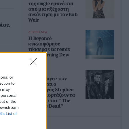
της single εμπνέεται
από μια αξέχαστη
συνάντηση με τον Bob
Weir
ίου.
ΔΙΕΘΝΗ ΝΕΑ
Η Beyoncé
κυκλοφόρησε
τέσσερα νέα remix
του "Morning Dew
(Donk)"
ΔΙΕΘΝΗ ΝΕΑ
sonal or
Ο Mike Joyce των
ection to
Smiths και o
παραγωγός Stephen
ou may
Street γιορτάζουν τα
 personal
40 χρόνια του "The
out of the
Queen Is Dead"
 downstream
B’s List of