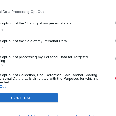
ού club CBGB μεταφέρεται στη μεγάλη οθόνη.
l Data Processing Opt Outs
o opt-out of the Sharing of my personal data.
In
o opt-out of the Sale of my Personal Data.
αρρώνει «καλά», μετά από χειρουργική επέμβαση.
In
to opt-out of processing my Personal Data for Targeted
ing.
In
o opt-out of Collection, Use, Retention, Sale, and/or Sharing
 παραγωγός Kurtis Blow, συνελήφθη για κατοχή
ersonal Data that Is Unrelated with the Purposes for which it
lected.
Out
CONFIRM
έρειες για το ντεμπούτο album των Beady Eye, του