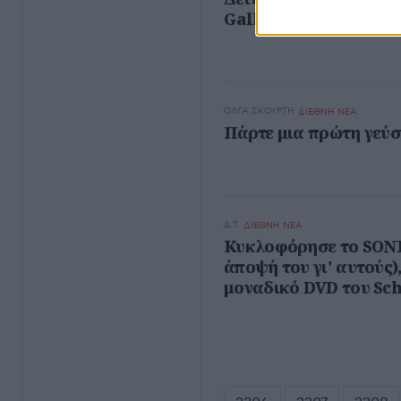
Gallagher.
ΌΛΓΑ ΣΚΟΎΡΤΗ
ΔΙΕΘΝΗ ΝΕΑ
Πάρτε μια πρώτη γεύση
Δ.Τ.
ΔΙΕΘΝΗ ΝΕΑ
Κυκλοφόρησε το SONIK
άποψή του γι' αυτούς)
μοναδικό DVD του Sc