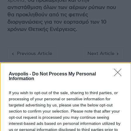
χρονιά,
θα προχωρήσει και στην
αντιστάθμιση όλων των αέριων ρύπων που
θα προκληθούν από τις φετινές
διοργανώσεις για τον εορτασμό των 10
χρόνων Θετικής Ενέργειας.
Previous Article
Next Article
Avopolis -
Do Not Process My Personal
Information
If you wish to opt-out of the sale, sharing to third parties, or
processing of your personal or sensitive information for
Ακολούθησε το Avopolis Network στο
targeted advertising by us, please use the below opt-out
section to confirm your selection. Please note that after your
Google News
opt-out request is processed you may continue seeing
interest-based ads based on personal information utilized by
us or personal information disclosed to third parties prior to