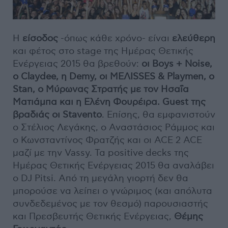
Η
είσοδος
-όπως κάθε χρόνο- είναι
ελεύθερη
και φέτος στο stage της Ημέρας Θετικής
Ενέργειας 2015 θα βρεθούν:
οι Boys + Noise,
ο Claydee, η Demy, οι ΜΕΛΙSSES & Playmen, ο
Stan, ο Μύρωνας Στρατής με τον Ησαΐα
Ματιάμπα και η Ελένη Φουρέιρα. Guest της
βραδιάς οι Stavento
. Επίσης, θα εμφανιστούν
ο Στέλιος Λεγάκης, ο Αναστάσιος Ράμμος και
ο Κωνσταντίνος Φρατζής και οι ACE 2 ACE
μαζί με την Vassy. Τα positive decks της
Ημέρας Θετικής Ενέργειας 2015 θα αναλάβει
o DJ Pitsi. Από τη μεγάλη γιορτή δεν θα
μπορούσε να λείπει ο γνώριμος (και απόλυτα
συνδεδεμένος με τον θεσμό) παρουσιαστής
και Πρεσβευτής Θετικής Ενέργειας,
Θέμης