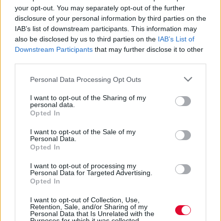
your opt-out. You may separately opt-out of the further
MOOD OF THE DAY
disclosure of your personal information by third parties on the
IAB’s list of downstream participants. This information may
also be disclosed by us to third parties on the
IAB’s List of
Ποτέ δεν είναι αργά,
Downstream Participants
that may further disclose it to other
κυριολεκτικά. Ο Άντονι Χόπκινς
third parties.
στα 88 αρνείται να το βάλει κάτω
και κυκλοφορεί το 1ο του
Personal Data Processing Opt Outs
άλμπουμ με ορχηστρικές συνθέσεις και τίτλο:
Life Is A Dream. Φυσικά και είναι Άντονι...
I want to opt-out of the Sharing of my
personal data.
Opted In
Μάκης Μηλάτος
I want to opt-out of the Sale of my
Personal Data.
Opted In
I want to opt-out of processing my
Personal Data for Targeted Advertising.
Opted In
I want to opt-out of Collection, Use,
Retention, Sale, and/or Sharing of my
Personal Data that Is Unrelated with the
Purposes for which it was collected.