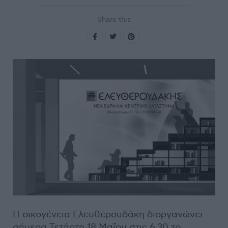
Share this
Η οικογένεια Ελευθερουδάκη διοργανώνει
σήμερα Τετάρτη 18 Μαΐου στις 6.30 το