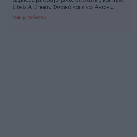
άλμπουμ με ορχηστρικές συνθέσεις και τίτλο:
Life Is A Dream. Φυσικά και είναι Άντονι...
Μάκης Μηλάτος