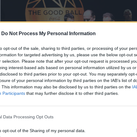
-
Do Not Process My Personal Information
to opt-out of the sale, sharing to third parties, or processing of your per
formation for targeted advertising by us, please use the below opt-out s
r selection. Please note that after your opt-out request is processed y
eing interest-based ads based on personal information utilized by us or
disclosed to third parties prior to your opt-out. You may separately opt-
losure of your personal information by third parties on the IAB’s list of
. This information may also be disclosed by us to third parties on the
IA
Participants
that may further disclose it to other third parties.
Tα φώτα του πιο λαμπερού προορισμού της πόλης, άναψ
Λίλιαν Νεκταρίου, Γενική Διευθύντρια της Coca-Cola για
Ελλάδα, Κύπρο, Μάλτα, η Σίσσυ Ηλιοπούλου, Διευθύντρια
l Data Processing Opt Outs
Επικοινωνίας, Εταιρικών Υποθέσεων & Βιώσιμης Ανάπτυξη
o opt-out of the Sharing of my personal data.
Coca-Cola για Ελλάδα, Κύπρο, Μάλτα, ο Σάκης Ρουβάς, ο