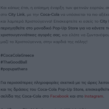
Και κάπως έτσι, η επίσημη έναρξη των φετινών εορτών, 
στο
City Link
, με την
Coca-Cola
να υπόσχεται τα πιο αξέχ
και λαμπερά Χριστούγεννα! Επισκεφτείτε κι εσείς το
City 
περιηγηθείτε στο μοναδικό Pop-Up Store για να κάνετε τι
χριστουγεννιάτικες αγορές σας
, και ελάτε να ζωντανέψο
μαζί τα Χριστούγεννα, στην καρδιά της πόλης!
#CocaColaGreece
#TheGoodBall
#popupathens
Για περισσότερες πληροφορίες σχετικά με τις ώρες λειτο
και τις δράσεις του Coca-Cola Pop-Up Store, επισκεφθείτ
σελίδα της Coca-Cola στο
Facebook
και στο
Instagram
.