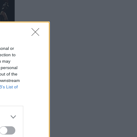
sonal or
ection to
ou may
 personal
out of the
 downstream
B’s List of
ε
η
ς της