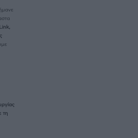
σήμανε
αστα
Link,
ς
υμε
υργίας
ε τη