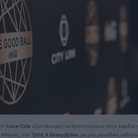
Η
Coca-Cola
«ζωντάνεψε» τα Χριστούγεννα στην καρδιά 
Αθήνας, την
Τρίτη 3 Δεκεμβρίου
, με μία μοναδική εκδήλ