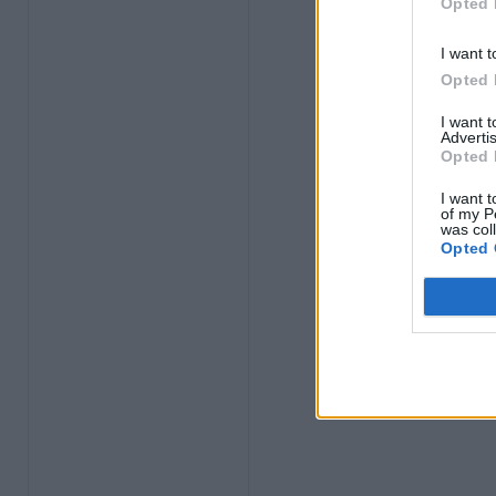
Opted 
I want t
Opted 
I want 
Advertis
Opted 
I want t
of my P
was col
Opted 