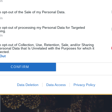
In
Γεώργιος Κορμάς, Ανώτερος Γενικός Διευθυντής του Ομί
της Τράπεζας Πειραιώς και Διευθύνων Σύμβουλος της
o opt-out of the Sale of my Personal Data.
Πειραιώς Real Estate S.A καθώς και της PICAR S.A και ο
In
Γιάννης Παπαχρήστου, Γενικός Διευθυντής της Coca-Cola
to opt-out of processing my Personal Data for Targeted
Έψιλον
.
ing.
In
o opt-out of Collection, Use, Retention, Sale, and/or Sharing
Το παρών κατά τη διάρκεια της εκδήλωσης, έδωσαν
ersonal Data that Is Unrelated with the Purposes for which it
lected.
εκπρόσωποι από το χώρο της πολιτικής σκηνής, των medi
Out
celebrities αλλά και συνεργάτες της
Coca-Cola
, που
αντάλλαξαν ευχές για καλές γιορτές, ενώ το κέφι απογε
CONFIRM
με το μοναδικό performance του
Σάκη Ρουβά
, ο οποίος γ
ακόμη μία φορά μαγνήτισε τα βλέμματα.
Data Deletion
Data Access
Privacy Policy