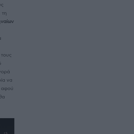
υς
 τη
ηναίων
α
 τους
ό
γορά
ρία να
, αφού
θα