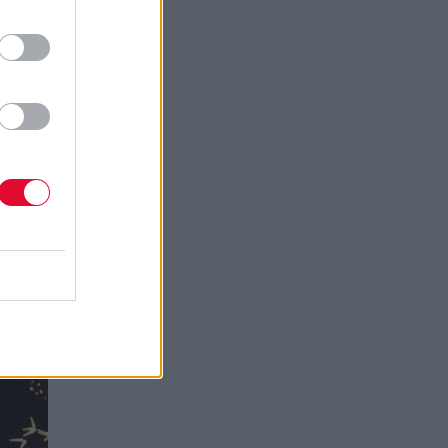
λου
 Τρία
a,
ιώθηκε
ια