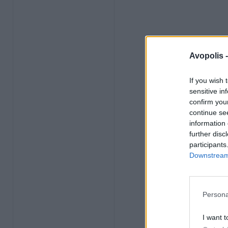
Avopolis 
If you wish 
sensitive in
confirm you
continue se
information 
further disc
participants
Downstream 
Persona
I want t