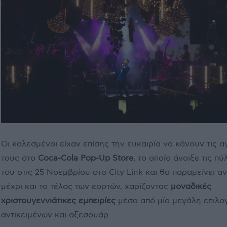
Οι καλεσμένοι είχαν επίσης την ευκαιρία να κάνουν τις 
τους στο
Coca-Cola Pop-Up Store
, το οποίο άνοιξε τις πύ
του στις 25 Νοεμβρίου στο City Link και θα παραμείνει α
μέχρι και το τέλος των εορτών, χαρίζοντας
μοναδικές
χριστουγεννιάτικες εμπειρίες
μέσα από μία μεγάλη επιλο
αντικειμένων και αξεσουάρ.