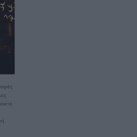
αγορές
λες
νοιχτό
γή