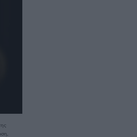
της
ωση,