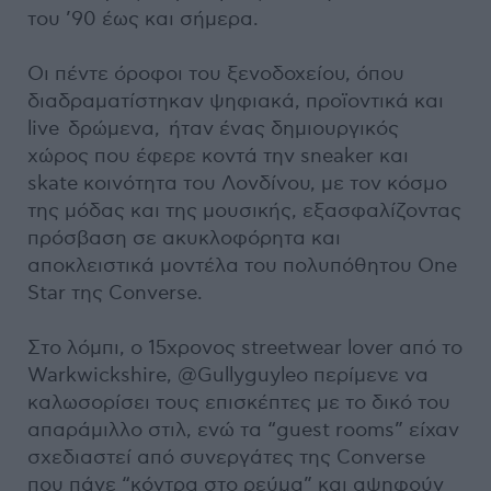
του ’90 έως και σήμερα.
Οι πέντε όροφοι του ξενοδοχείου, όπου
διαδραματίστηκαν ψηφιακά, προϊοντικά και
live δρώμενα, ήταν ένας δημιουργικός
χώρος που έφερε κοντά την sneaker και
skate κοινότητα του Λονδίνου, με τον κόσμο
της μόδας και της μουσικής, εξασφαλίζοντας
πρόσβαση σε ακυκλοφόρητα και
αποκλειστικά μοντέλα του πολυπόθητου One
Star της Converse.
Στο λόμπι, ο 15χρονος streetwear lover από το
Warkwickshire, @Gullyguyleo περίμενε να
καλωσορίσει τους επισκέπτες με το δικό του
απαράμιλλο στιλ, ενώ τα “guest rooms” είχαν
σχεδιαστεί από συνεργάτες της Converse
που πάνε “κόντρα στο ρεύμα” και αψηφούν