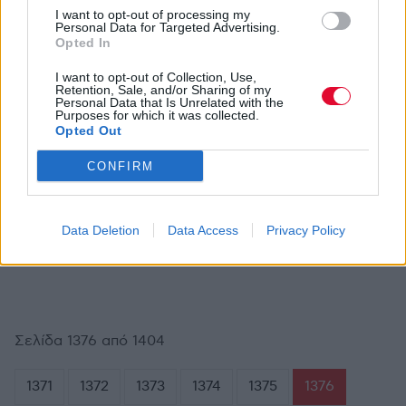
I want to opt-out of processing my
AVOPOLIS.NEWS TEAM
ΣΕΠ 13,2010
Personal Data for Targeted Advertising.
Avopolis Poll: Ψήφισε τα καλύτερα βρετανικά
Opted In
album όλων των εποχών για το αφιερωματικό
τεύχος του SONIK (Οκτωβρίου)!
I want to opt-out of Collection, Use,
Retention, Sale, and/or Sharing of my
Personal Data that Is Unrelated with the
Purposes for which it was collected.
Opted Out
CONFIRM
Δ.Τ.
ΣΕΠ 13,2010
SONIK Ιcons Rock Party, παρέα με το Dewars!
Το Σάββατο 18 Σεπτεμβρίου στο Floral Books +
Coffee…
Data Deletion
Data Access
Privacy Policy
Σελίδα 1376 από 1404
1371
1372
1373
1374
1375
1376