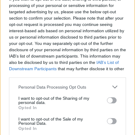
processing of your personal or sensitive information for
targeted advertising by us, please use the below opt-out
AVOPOLIS.NEWS TEAM
ΣΕΠ 13,2010
section to confirm your selection. Please note that after your
Ο Robbie Williams κυκλοφορεί την
opt-out request is processed you may continue seeing
αυτοβιογραφία του.
interest-based ads based on personal information utilized by
us or personal information disclosed to third parties prior to
your opt-out. You may separately opt-out of the further
disclosure of your personal information by third parties on the
IAB’s list of downstream participants. This information may
ΌΛΓΑ ΣΚΟΎΡΤΗ
ΣΕΠ 13,2010
also be disclosed by us to third parties on the
IAB’s List of
Οι Rolling Stones «παίζουν» Monopoly!
Downstream Participants
that may further disclose it to other
third parties.
Personal Data Processing Opt Outs
AVOPOLIS.NEWS TEAM
ΣΕΠ 13,2010
I want to opt-out of the Sharing of my
O drummer των Dream Theater αποχωρεί
personal data.
Opted In
από την μπάντα.
I want to opt-out of the Sale of my
Personal Data.
Opted In