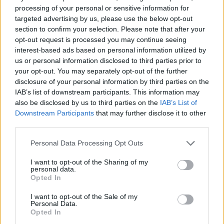
processing of your personal or sensitive information for
targeted advertising by us, please use the below opt-out
section to confirm your selection. Please note that after your
ΣΤΥΛΙΑΝΌΣ ΤΖΙΡΊΤΑΣ
ΔΕΚ 30,2011
opt-out request is processed you may continue seeing
Η φωνή του Θηρίου της Αποκάλυψης σιώπησε
interest-based ads based on personal information utilized by
Video:
{youtube}qQn136EnPFU{/youtube}
us or personal information disclosed to third parties prior to
your opt-out. You may separately opt-out of the further
disclosure of your personal information by third parties on the
IAB’s list of downstream participants. This information may
also be disclosed by us to third parties on the
IAB’s List of
ΣΤΥΛΙΑΝΌΣ ΤΖΙΡΊΤΑΣ
ΔΕΚ 29,2011
Downstream Participants
that may further disclose it to other
Οι Red Hot Chili Peppers παίζουν στο
third parties.
πρωτοχρονιάτικο πάρτι του Roman
Abramovich
Personal Data Processing Opt Outs
I want to opt-out of the Sharing of my
personal data.
Opted In
ΣΤΥΛΙΑΝΌΣ ΤΖΙΡΊΤΑΣ
ΔΕΚ 29,2011
I want to opt-out of the Sale of my
O Jim Sherwood των Mothers of Invention
Personal Data.
συναντά και πάλι τον παιδικό του φίλο Frank
Opted In
Zappa