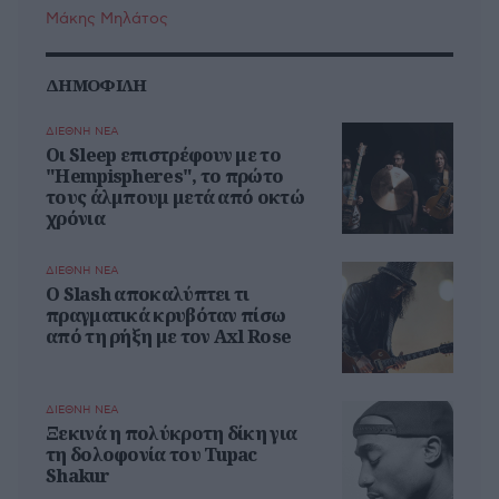
Μάκης Μηλάτος
ΔΗΜΟΦΙΛΗ
ΔΙΕΘΝΗ ΝΕΑ
Οι Sleep επιστρέφουν με το
"Hempispheres", το πρώτο
τους άλμπουμ μετά από οκτώ
χρόνια
ΔΙΕΘΝΗ ΝΕΑ
Ο Slash αποκαλύπτει τι
πραγματικά κρυβόταν πίσω
από τη ρήξη με τον Axl Rose
ΔΙΕΘΝΗ ΝΕΑ
Ξεκινά η πολύκροτη δίκη για
τη δολοφονία του Tupac
Shakur