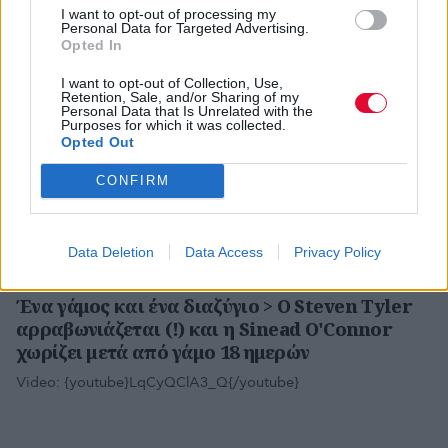
I want to opt-out of processing my
Video:
{youtube}xY6qrpE9kEc{/youtube}
Personal Data for Targeted Advertising.
Opted In
I want to opt-out of Collection, Use,
Retention, Sale, and/or Sharing of my
Personal Data that Is Unrelated with the
ΣΤΥΛΙΑΝΌΣ ΤΖΙΡΊΤΑΣ
ΔΕΚ 29,2011
Purposes for which it was collected.
Μουσικός (και μέσω twitter) ήταν αυτός που
Opted Out
ξεκίνησε τη φάρσα περί θανάτου του Bon Jovi
CONFIRM
Video:
{youtube}SRvCvsRp5ho{/youtube}
Data Deletion
Data Access
Privacy Policy
ΣΤΥΛΙΑΝΌΣ ΤΖΙΡΊΤΑΣ
ΔΕΚ 28,2011
Ένα γάμος και ένα διαζύγιο > Ο Steven Tyler
αρραβωνιάζεται (!) και η Sinead O'Connor
χωρίζει μετά από γάμο 18 ημερών
Video:
{youtube}LqCyQClA3_Q{/youtube}