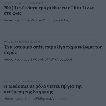
ΣΤΥΛΙΑΝΌΣ ΤΖΙΡΊΤΑΣ
ΙΑΝ 4,2012
700 (!) ανέκδοτα τραγούδια των Thin Lizzy
στο φως
Video:
{youtube}VknEe2MfnEc{/youtube}
ΣΤΥΛΙΑΝΌΣ ΤΖΙΡΊΤΑΣ
ΙΑΝ 4,2012
Ένα ιστορικό σπίτι παραλίγο παρανάλωμα του
πυρός
Video:
{youtube}SVC5wNWTlUY{/youtube}
ΣΤΥΛΙΑΝΌΣ ΤΖΙΡΊΤΑΣ
ΙΑΝ 4,2012
Η Madonna σε ρόλο ντετέκτιβ για την
ανεύρεση της διαρροής
Video:
{youtube}utqE8Bgrlds{/youtube}