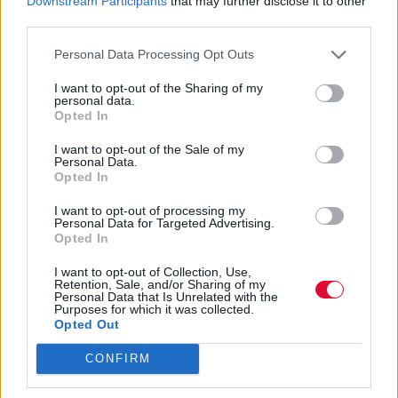
Η Marvel μετέφερε ταινία έναν ολόκληρο
Downstream Participants
that may further disclose it to other
third parties.
χρόνο μετά
Ο προγραμματισμός της Marvel έχει αρχίσει να
Personal Data Processing Opt Outs
μπαίνει ξανά σε νορμάλ ρυθμούς μετά τις πολλές
I want to opt-out of the Sharing of my
αναβολές και μεταφορές που προκάλεσε τον
personal data.
τελευταίο χρόνο η πανδημία.
Opted In
ROXX
I want to opt-out of the Sale of my
Personal Data.
Opted In
I want to opt-out of processing my
Personal Data for Targeted Advertising.
Opted In
I want to opt-out of Collection, Use,
Retention, Sale, and/or Sharing of my
Personal Data that Is Unrelated with the
Purposes for which it was collected.
Opted Out
CONFIRM