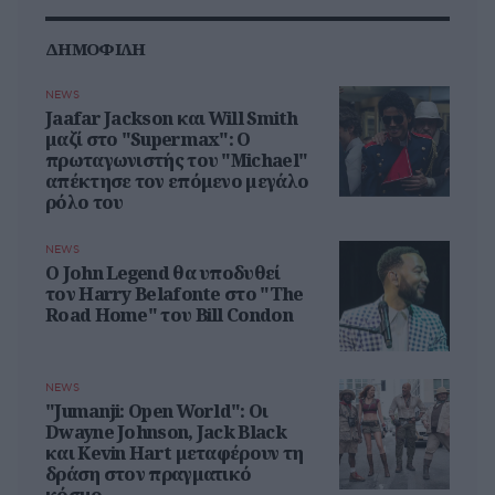
ΔΗΜΟΦΙΛΗ
NEWS
Jaafar Jackson και Will Smith
μαζί στο "Supermax": Ο
πρωταγωνιστής του "Michael"
απέκτησε τον επόμενο μεγάλο
ρόλο του
NEWS
Ο John Legend θα υποδυθεί
τον Harry Belafonte στο "The
Road Home" του Bill Condon
NEWS
"Jumanji: Open World": Οι
Dwayne Johnson, Jack Black
και Kevin Hart μεταφέρουν τη
δράση στον πραγματικό