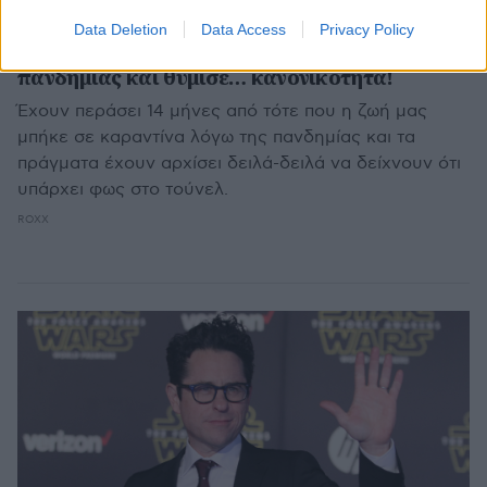
Data Deletion
Data Access
Privacy Policy
To δεύτερο Quiet Place έσπασε το ρεκόρ της
πανδημίας και θύμισε… κανονικότητα!
Έχουν περάσει 14 μήνες από τότε που η ζωή μας
μπήκε σε καραντίνα λόγω της πανδημίας και τα
πράγματα έχουν αρχίσει δειλά-δειλά να δείχνουν ότι
υπάρχει φως στο τούνελ.
ROXX