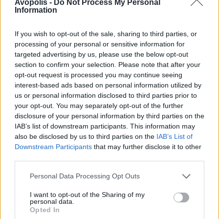
Avopolis -
Do Not Process My Personal
Wonder Woman, αυτό το δράμα
Information
επικεντρώνεται στη γένεση και την πολιτική
ίντριγκα ενός νησιού όλων των γυναικών.
If you wish to opt-out of the sale, sharing to third parties, or
processing of your personal or sensitive information for
targeted advertising by us, please use the below opt-out
section to confirm your selection. Please note that after your
opt-out request is processed you may continue seeing
interest-based ads based on personal information utilized by
us or personal information disclosed to third parties prior to
your opt-out. You may separately opt-out of the further
disclosure of your personal information by third parties on the
IAB’s list of downstream participants. This information may
also be disclosed by us to third parties on the
IAB’s List of
Downstream Participants
that may further disclose it to other
third parties.
Personal Data Processing Opt Outs
I want to opt-out of the Sharing of my
Ακολουθήστε το Roxx για να μαθαίνετε
personal data.
πρώτοι για μουσική, σειρές και ταινίες.
Opted In