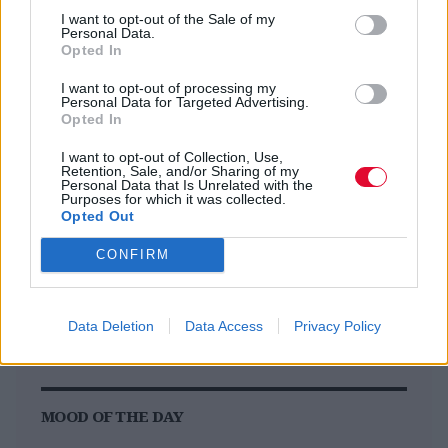
I want to opt-out of the Sale of my
Πηγή
Personal Data.
Opted In
I want to opt-out of processing my
Personal Data for Targeted Advertising.
Previous Article
Next Article
Opted In
I want to opt-out of Collection, Use,
Retention, Sale, and/or Sharing of my
Personal Data that Is Unrelated with the
Purposes for which it was collected.
Opted Out
CONFIRM
Ακολούθησε το Avopolis Network στο
Google News
Data Deletion
Data Access
Privacy Policy
MOOD OF THE DAY