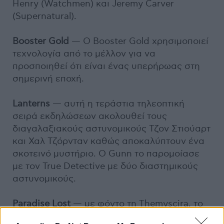
Henry (Watchmen) και Jeremy Carver
(Supernatural).
Booster Gold
— Ο Booster Gold χρησιμοποιεί
τεχνολογία από το μέλλον για να
προσποιηθεί ότι είναι ένας υπερήρωας στη
σημερινή εποχή.
Lanterns
— αυτή η τεράστια τηλεοπτική
σειρά εκδηλώσεων ακολουθεί τους
διαγαλαξιακούς αστυνομικούς Τζον Στιούαρτ
και Χαλ Τζόρνταν καθώς αποκαλύπτουν ένα
σκοτεινό μυστήριο. Ο Gunn το παρομοίασε
με τον True Detective με δύο διαστημικούς
αστυνομικούς.
Paradise Lost
— με φόντο τη Themyscira, το
σπίτι των Αμαζόνων και τη γενέτειρα της