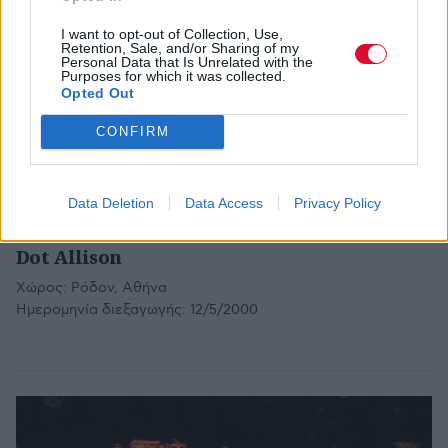
ΒΑΣΊΛΗΣ ΚΥΡΙΑΚΌΠΟΥΛΟΣ
ΜΆΙ 21,2000
ΣΥΝΑΥΛΙΕΣ - ΔΙΕΘΝΗ
Closer
I want to opt-out of Collection, Use,
Retention, Sale, and/or Sharing of my
Personal Data that Is Unrelated with the
Χώρος:
Μουσική Σκηνή Στον Αέρα / Πετρούπολη
Purposes for which it was collected.
Ημερομηνία διεξαγωγής:
20/5/2000
Opted Out
CONFIRM
Data Deletion
Data Access
Privacy Policy
ΑΝΤΏΝΗΣ ΤΡΙΑΝΤΑΦΥΛΛΊΔΗΣ
ΜΆΙ 17,2000
ΣΥΝΑΥΛΙΕΣ - ΔΙΕΘΝΗ
Dot Allison
Χώρος:
Ρόδον, Αθήνα
Ημερομηνία διεξαγωγής:
12/5/2000