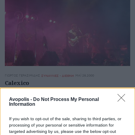
ΓΙΏΡΓΟΣ ΓΕΡΑΣΙΜΊΔΗΣ
ΜΆΙ 28,2000
ΣΥΝΑΥΛΙΕΣ - ΔΙΕΘΝΗ
Calexico
Χώρος:
Μύλος, Θεσσαλονίκη
Ημερομηνία διεξαγωγής:
27/5/2000
Avopolis -
Do Not Process My Personal
Information
If you wish to opt-out of the sale, sharing to third parties, or
processing of your personal or sensitive information for
ΠΆΝΟΣ ΚΑΡΑΦΩΤΙΆΣ
ΜΆΙ 27,2000
ΣΥΝΑΥΛΙΕΣ - ΔΙΕΘΝΗ
targeted advertising by us, please use the below opt-out
Calexico