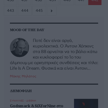
436
437
438
439
440
441
442
443
444
445
MOOD OF THE DAY
Ποτέ δεν είναι αργά,
κυριολεκτικά. Ο Άντονι Χόπκινς
στα 88 αρνείται να το βάλει κάτω
και κυκλοφορεί το 1ο του
άλμπουμ με ορχηστρικές συνθέσεις και τίτλο:
Life Is A Dream. Φυσικά και είναι Άντονι...
Μάκης Μηλάτος
ΔΗΜΟΦΙΛΗ
ΣΥΝΑΥΛΙΕΣ - ΔΙΕΘΝΗ
Godsmack & SiXforNine στο